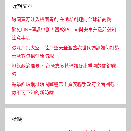
近期文章
跨國資源注入桃園青創 在地新創迎向全球新商機
避免LINE傳訊中斷！舊款iPhone與安卓升級前必知
注意事項
從深海到太空：陸海空天全涵蓋次世代通訊如何打造
台灣數位韌性新防線
地緣政治風暴下 台灣靠多軌通訊殺出重圍的關鍵戰
略
點擊詐騙網址瞬間跳警示！資安聯手政府全面攔截，
你不可不知的新防線
標籤