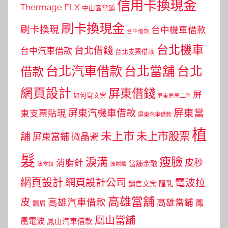
信用卡換現金
Thermage FLX
中山區當舖
刷卡換現金
刷卡換現
台中機車借款
台中借款
台北機車
台北借錢
台中汽車借款
台北支票借款
台北汽車借款
台北當舖
台北
借款
網頁設計
屏東借錢
屏
如何寫文案
屏東房屋二胎
屏東當
屏東汽機車借款
東支票貼現
屏東汽車借款
植
未上市
未上市股票
舖
屏東當鋪
微晶瓷
髮
瘦臉
淚溝
皮秒
消脂針
當舖金融
法令紋
玻尿酸
網頁設計
網頁設計公司
電波拉
銷售文案
隆乳
高雄當舖
皮
高雄汽車借款
高雄當鋪
鳳
飄眉
鳳山當舖
凰電波
鳳山汽車借款