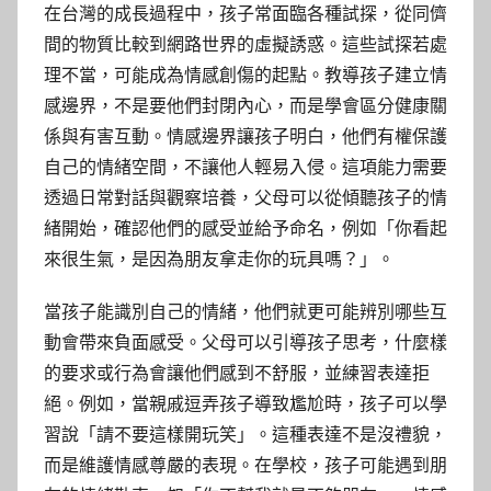
在台灣的成長過程中，孩子常面臨各種試探，從同儕
間的物質比較到網路世界的虛擬誘惑。這些試探若處
理不當，可能成為情感創傷的起點。教導孩子建立情
感邊界，不是要他們封閉內心，而是學會區分健康關
係與有害互動。情感邊界讓孩子明白，他們有權保護
自己的情緒空間，不讓他人輕易入侵。這項能力需要
透過日常對話與觀察培養，父母可以從傾聽孩子的情
緒開始，確認他們的感受並給予命名，例如「你看起
來很生氣，是因為朋友拿走你的玩具嗎？」。
當孩子能識別自己的情緒，他們就更可能辨別哪些互
動會帶來負面感受。父母可以引導孩子思考，什麼樣
的要求或行為會讓他們感到不舒服，並練習表達拒
絕。例如，當親戚逗弄孩子導致尷尬時，孩子可以學
習說「請不要這樣開玩笑」。這種表達不是沒禮貌，
而是維護情感尊嚴的表現。在學校，孩子可能遇到朋