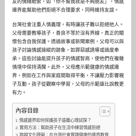
友的情緒勒索，如「你不幫我就是不夠朋友」，情感
邊界能幫助他們拒絕不合理要求，同時維持友誼。
台灣社會注重人情義理，有時讓孩子難以拒絕他人。
父母需要教導孩子，善良不等於沒有界線，真正的關
懷包含自我保護。透過故事或新聞案例，父母可以與
孩子討論情感操縱的跡象，如罪惡感誘導或過度奉
承。這些討論能提升孩子的情感智商，使他們在複雜
情境中保持清醒。此外，父母應示範健康的情感邊
界，例如在工作與家庭間取得平衡，不讓壓力影響親
子互動。孩子從觀察中學習，父母的示範遠比說教更
有力。
內容目錄
情感邊界如何保護孩子遠離心理試探？
實用方法：幫助孩子在生活中練習情感拒絕
跨越文化障礙：在台灣社會實踐健康的邊界教育