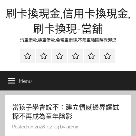
Skip
刷卡換現金,信用卡換現金,
to
content
刷卡換現-當舖
汽車借款,機車借款,免留車借錢,不限車種隨時歡迎您
首
當
網
流
環
聯
頁
鋪
路
行
保
合
金
資
時
清
徵
Menu
融
訊
尚
潔
信
當孩子學會說不：建立情感邊界讓試
探不再成為童年陰影
Posted on
2026-02-03
by
admin