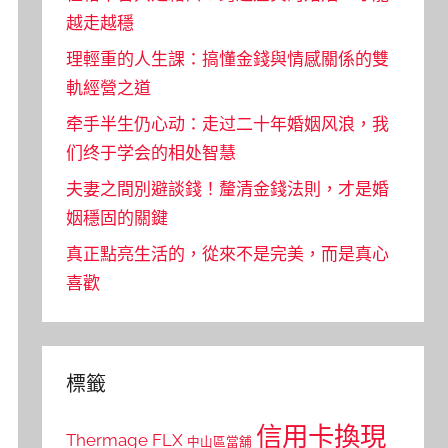
越走越穩
理輕重的人生課：搞懂金錢與情感關係的雙
軌經營之道
牵手半生仍心动：走过二十年婚姻风浪，我
们终于学会的相处智慧
夫妻之間別避談錢！釐清金錢法則，才是婚
姻穩固的關鍵
真正點亮生活的，從來不是完美，而是真心
喜歡
標籤
信用卡換現
Thermage FLX
中山區當舖