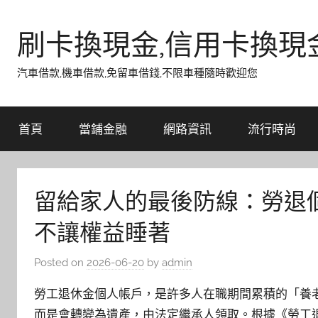
Skip
to
刷卡換現金,信用卡換現
content
汽車借款,機車借款,免留車借錢,不限車種隨時歡迎您
首頁
當鋪金融
網路資訊
流行時尚
留給家人的最後防線：勞退
不讓權益睡著
Posted on
2026-06-20
by
admin
勞工退休金個人帳戶，是許多人在職期間累積的「養
而是會轉變為遺產，由法定繼承人領取。根據《勞工