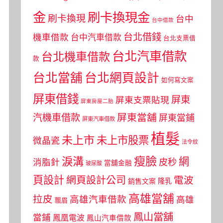
金
刷卡換現金
刷卡換現
台中
台中借款
台北借錢
機車借款
台中汽車借款
台北支票借
台北汽車借款
台北機車借款
款
台北當舖
台北網頁設計
如何寫文案
屏東借錢
屏東
屏東支票貼現
屏東房屋二胎
屏東當舖
汽機車借款
屏東當鋪
屏東汽車借款
植髮
未上市
未上市股票
微晶瓷
法令紋
瘦臉
淚溝
網
皮秒
消脂針
當舖金融
玻尿酸
頁設計
網頁設計公司
電波
銷售文案
隆乳
高雄當舖
拉皮
高雄汽車借款
高雄
飄眉
鳳山當舖
當鋪
鳳凰電波
鳳山汽車借款