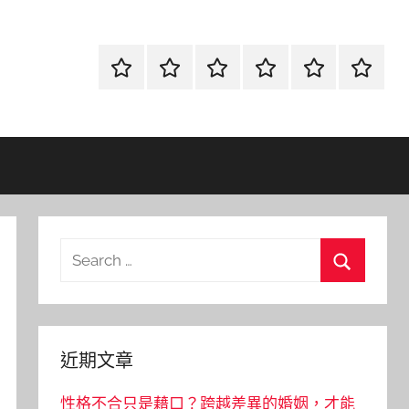
首
當
網
流
環
聯
頁
鋪
路
行
保
合
金
資
時
清
徵
融
訊
尚
潔
信
Search
for:
Search
近期文章
性格不合只是藉口？跨越差異的婚姻，才能