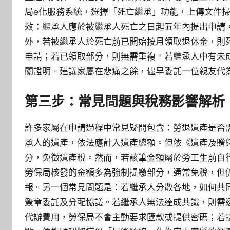
局e化服務系統，選擇「死亡繼承」功能，上傳文件
效：繼承人應於被繼承人死亡之日起五年內提出申請
外，若被繼承人於死亡前已開始按月領取退休金，則
申請；若已領取部分，則無需重複。若繼承人中有未
關證明。建議家屬在悲痛之餘，儘早委託一位親友代
第三步：常見問題與稅務影響解析
許多家屬在申請過程中常見疑問包含：勞退遺產是否
承人的遺產，依法應計入遺產總額。但依《遺產及贈
分，免徵遺產稅。然而，若該筆金額屬於勞工生前自
勞保局核發的金額多為強制提繳部分，通常免稅，但
報。另一個常見問題是：若繼承人分散各地，如何共
簽章委託及分配協議。若繼承人無法達成共識，則需
代辦費用，勞保局不會主動要求匯款或提供密碼；若接