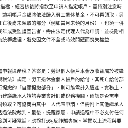
掃描檔，經審核後將撥款至申請人指定帳戶。需特別注意時
，逾期帳戶金額將依法歸入勞工退休基金，不可再領取。另
死亡後尚未領取的部分（例如當月未領的月份），也須一併
成年或受監護宣告者，需由法定代理人代為申請，並檢附相
為統籌處理，避免因文件不全或時效問題而喪失權益。
需申報遺產稅？答案是：勞退個人帳戶本金及收益屬於被繼
與稅法》規定，勞工退休金個人帳戶的給付，其死亡給付部
行提繳的「自願提繳部分」，則可能需計入遺產。實務上，
仍建議繼承人諮詢專業會計師或稅務機關，確認是否需申
同領取？可協商由其中一人代表申請，但需附上其他繼承人
透過法院裁判。最後，提醒家屬，申請過程中不必支付任何
到可疑電話，應撥打165反詐騙專線。掌握以上流程與要