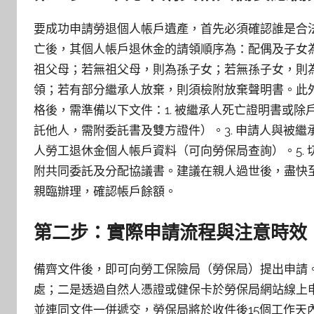
要成功申請勞退個人帳戶遺產，首先必須確認誰是合
亡後，其個人帳戶退休金的請領順序為：配偶及子女
祖父母；若無祖父母，則為孫子女；若無孫子女，則
領；若有部分繼承人放棄，則須檢附放棄聲明書。此
格後，需準備以下文件：1. 被繼承人死亡證明書或除
託他人，需附委託書及雙方證件）。3. 申請人與被繼
人勞工退休金個人帳戶資料（可向勞保局查詢）。5. 
附共同委託及分配協議書。建議在親人過世後，盡快
親臨辦理，確認帳戶餘額。
第二步：實際申請流程與注意時效
備齊文件後，即可向勞工保險局（勞保局）提出申請
處；二是透過自然人憑證或健保卡於勞保局網站線上
並連同文件一併遞交，勞保局將於收件後15個工作天