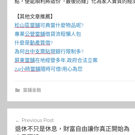
點，便能順利將這份「最後防線」化為家人實質的經
【其他文章推薦】
松山區當舖
可典當什麼物品呢?
專業
公營當舖
借貸流程懶人包
什麼是
動產質借
?
為何
台中支票貼現
銀行限制多?
屏東當舖
在地經營多年,政府合法立案
24小時當舖
隨時可借!用心為您
當鋪金融
文
Previous Post
章
退休不只是休息，財富自由讓你真正開始為