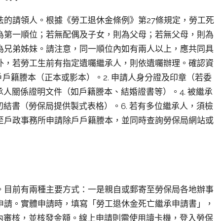
法的請領人。根據《勞工退休金條例》第27條規定，勞工死
為第一順位；若無配偶及子女，則為父母；若無父母，則為
為兄弟姊妹。請注意，同一順位內如有兩人以上，應共同具
外，若勞工生前有指定遺囑繼承人，則依遺囑辦理。確認資
戶戶籍謄本（正本或影本）。2. 申請人身分證及印章（若委
承人關係證明文件（如戶籍謄本、結婚證書等）。4. 被繼承
切結書（勞保局提供製式表格）。6. 若有多位繼承人，須檢
至戶政事務所申請除戶戶籍謄本，並同時查詢勞保局網站或
。目前有兩種主要方式：一是親自或郵寄至勞保局各地辦事
申請。實體申請時，填寫「勞工退休金死亡繼承申請書」，
內審核，並核發金額。線上申請則需使用讀卡機，登入勞保