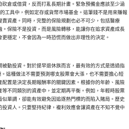
迫砍倉或借貸，反而打亂長期計畫。緊急預備金應該至少涵
全的工具中，例如定存或貨幣市場基金。這筆錢不是用來賺報
變賣資產。同時，完整的保險規劃也必不可少，包括醫療
蝕。保險不是投資，而是風險轉移，能讓你在追求資產成長
會更穩定，不會因為一時恐慌而做出非理性的決定。
期被動投資。對於提早退休族而言，最有效的方式是透過指
酬。這種做法不需要預測哪支股票會大漲，也不需要擔心短
產配置是決定長期報酬率的關鍵因素。根據你的年齡、風險
產等不同類別的資產中，並定期再平衡。例如，年輕時股票
看似單調，卻能有效避免因追逐熱門標的而陷入賭局。歷史
的投資人。只要堅持紀律，複利效應會讓資產在不知不覺中