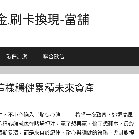
金,刷卡換現-當舖
環保清潔
聯合徵信
這樣穩健累積未來資產
中，不小心陷入「賭徒心態」——希望一夜致富、追逐高風
這種心態就像在賭場押注，贏了想再贏，輸了想翻本，最終
短期暴漲，而是來自於紀律、耐心與穩健的策略。尤其對提