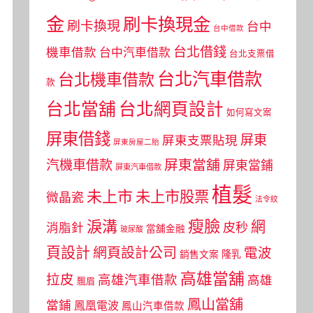
金
刷卡換現金
刷卡換現
台中
台中借款
台北借錢
機車借款
台中汽車借款
台北支票借
台北汽車借款
台北機車借款
款
台北當舖
台北網頁設計
如何寫文案
屏東借錢
屏東
屏東支票貼現
屏東房屋二胎
屏東當舖
汽機車借款
屏東當鋪
屏東汽車借款
植髮
未上市
未上市股票
微晶瓷
法令紋
瘦臉
淚溝
網
皮秒
消脂針
當舖金融
玻尿酸
頁設計
網頁設計公司
電波
銷售文案
隆乳
高雄當舖
拉皮
高雄汽車借款
高雄
飄眉
鳳山當舖
當鋪
鳳凰電波
鳳山汽車借款