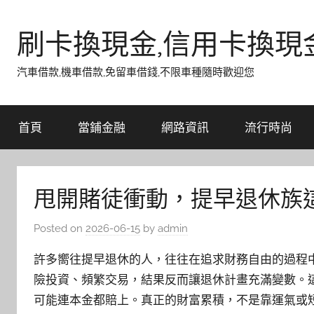
Skip
to
刷卡換現金,信用卡換現
content
汽車借款,機車借款,免留車借錢,不限車種隨時歡迎您
首頁
當鋪金融
網路資訊
流行時尚
甩開賭徒衝動，提早退休族
Posted on
2026-06-15
by
admin
許多嚮往提早退休的人，往往在追求財務自由的過程
險投資、頻繁交易，結果反而讓退休計畫充滿變數。
可能連本金都賠上。真正的財富累積，不是靠運氣或