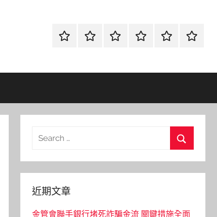
首
當
網
流
環
聯
頁
鋪
路
行
保
合
金
資
時
清
徵
融
訊
尚
潔
信
Search
for:
Search
近期文章
金管會聯手銀行堵死詐騙金流 關鍵措施全面