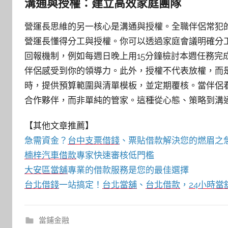
溝通與授權：建立高效家庭團隊
營運長思維的另一核心是溝通與授權。全職伴侶常犯
營運長懂得分工與授權。你可以透過家庭會議明確分
回報機制，例如每週日晚上用15分鐘檢討本週任務完
伴侶感受到你的領導力。此外，授權不代表放權，而
時，提供預算範圍與清單模板，並定期覆核。當伴侶
合作夥伴，而非單純的管家。這種從心態、策略到溝
【其他文章推薦】
急需資金？
台中支票借錢
、票貼借款解決您的燃眉之
楠梓汽車借款
專家快速審核低門檻
大安區當舖
專業的借款服務是您的最佳選擇
台北借錢
一站搞定！
台北當舖
、
台北借款
，
24小時當
當鋪金融