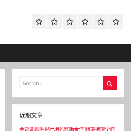
首
當
網
流
環
聯
頁
鋪
路
行
保
合
金
資
時
清
徵
融
訊
尚
潔
信
Search
for:
Search
近期文章
金管會聯手銀行堵死詐騙金流 關鍵措施全面