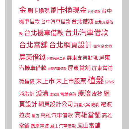
金
刷卡換現金
刷卡換現
台中
台中借款
台北借錢
機車借款
台中汽車借款
台北支票借
台北汽車借款
台北機車借款
款
台北當舖
台北網頁設計
如何寫文案
屏東借錢
屏東
屏東支票貼現
屏東房屋二胎
屏東當舖
汽機車借款
屏東當鋪
屏東汽車借款
植髮
未上市
未上市股票
微晶瓷
法令紋
瘦臉
淚溝
網
皮秒
消脂針
當舖金融
玻尿酸
頁設計
網頁設計公司
電波
銷售文案
隆乳
高雄當舖
拉皮
高雄汽車借款
高雄
飄眉
鳳山當舖
當鋪
鳳凰電波
鳳山汽車借款