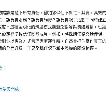
的錯誤是攬下所有責任，卻抱怨伴侶不幫忙。其實，高效的
工：誰負責財務？誰負責維修？誰負責親子活動？同時建立
成度。這種透明化的溝通模式能避免誤解與情緒累積，也讓
是設定標準後信任團隊成員。例如，將採購任務交給伴侶
看到你以專業方式管理家庭運作時，自然會把你當作真正的
通的全面升級，正是全職伴侶重掌主導權的關鍵路徑。
急！
舖
為您開放！