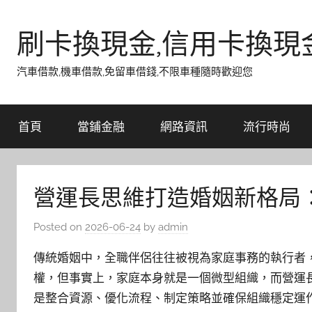
Skip
to
刷卡換現金,信用卡換現
content
汽車借款,機車借款,免留車借錢,不限車種隨時歡迎您
首頁
當鋪金融
網路資訊
流行時尚
營運長思維打造婚姻新格局
Posted on
2026-06-24
by
admin
傳統婚姻中，全職伴侶往往被視為家庭事務的執行者
權，但事實上，家庭本身就是一個微型組織，而營運
是整合資源、優化流程、制定策略並確保組織穩定運