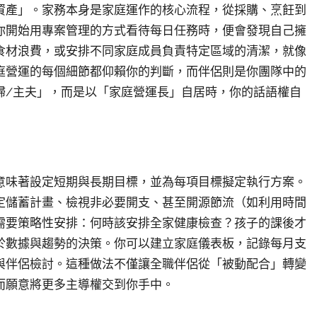
資產」。家務本身是家庭運作的核心流程，從採購、烹飪到
你開始用專案管理的方式看待每日任務時，便會發現自己擁
食材浪費，或安排不同家庭成員負責特定區域的清潔，就像
庭營運的每個細節都仰賴你的判斷，而伴侶則是你團隊中的
婦/主夫」，而是以「家庭營運長」自居時，你的話語權自
意味著設定短期與長期目標，並為每項目標擬定執行方案。
定儲蓄計畫、檢視非必要開支、甚至開源節流（如利用時間
需要策略性安排：何時該安排全家健康檢查？孩子的課後才
於數據與趨勢的決策。你可以建立家庭儀表板，記錄每月支
與伴侶檢討。這種做法不僅讓全職伴侶從「被動配合」轉變
而願意將更多主導權交到你手中。