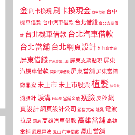
金
刷卡換現金
刷卡換現
台中
台中借款
台北借錢
機車借款
台中汽車借款
台北支票借
台北汽車借款
台北機車借款
款
台北當舖
台北網頁設計
如何寫文案
屏東借錢
屏東
屏東支票貼現
屏東房屋二胎
屏東當舖
汽機車借款
屏東當鋪
屏東汽車借款
植髮
未上市
未上市股票
微晶瓷
法令紋
瘦臉
淚溝
網
皮秒
消脂針
當舖金融
玻尿酸
頁設計
網頁設計公司
電波
銷售文案
隆乳
高雄當舖
拉皮
高雄汽車借款
高雄
飄眉
鳳山當舖
當鋪
鳳凰電波
鳳山汽車借款