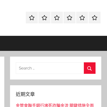
首
當
網
流
環
聯
頁
鋪
路
行
保
合
金
資
時
清
徵
融
訊
尚
潔
信
Search
for:
Search
近期文章
金管會聯手銀行堵死詐騙金流 關鍵措施全面