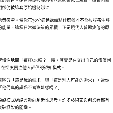
能的遺留。遠古時期被部落排斥意味著死亡威脅，這種恐懼
們卻仍被這套原始機制綁架。
決策疲勞。當你花30分鐘猶豫該點什麼餐才不會被服務生評
的能量。這種日常微決策的累積，正是現代人普遍疲倦的原
習慣性地問「這樣OK嗎？」時，其實是在交出自己的價值判
存在過度關注他人評價的認知模式。
著區分「這是我的需求」與「這是別人可能的需求」。當你
「他們真的說過不喜歡這樣嗎？」
預設模式網絡會轉向創造性思考。許多藝術家與創業者都有
突破框架的關鍵。