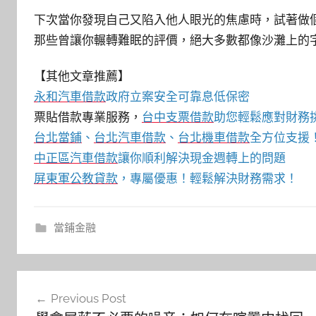
下次當你發現自己又陷入他人眼光的焦慮時，試著做
那些曾讓你輾轉難眠的評價，絕大多數都像沙灘上的
【其他文章推薦】
永和汽車借款
政府立案安全可靠息低保密
票貼借款專業服務，
台中支票借款
助您輕鬆應對財務
台北當鋪
、
台北汽車借款
、
台北機車借款
全方位支援
中正區汽車借款
讓你順利解決現金週轉上的問題
屏東軍公教貸款
，專屬優惠！輕鬆解決財務需求！
當鋪金融
文
Previous Post
章