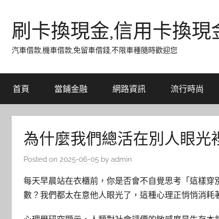
Skip
to
刷卡換現金,信用卡換現
content
汽車借款,機車借款,免留車借錢,不限車種隨時歡迎您
首頁
當鋪金融
網路資訊
流行時尚
為什麼我們總活在別人眼光
Posted on
2025-06-05
by
admin
每天早晨站在衣櫃前，你是否會不自覺思考「這樣穿
數？我們都太在意他人眼光了，這種心理正悄悄消耗