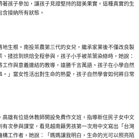
帶著孩子參加，讓孩子見證堅持的甜美果實。這種真實的生
包含接納所有狀態。
落地生根。南投茶農第三代的女兒，繼承家業後不僅改良製
茶、揉捻到烘焙全程參與，孩子小手被茶葉染綠時，她說：
將工作與意義連結的教導，遠勝千言萬語。孩子在小學自然
事。」當女性活出對生命的熱愛，孩子自然學會如何將日常
。高雄有位退休教師開設免費作文班，指導新住民子女中文
到有次參與課堂，看見越南籍男孩第一次用中文寫出「台灣
機構工作者，她說：「媽媽讓我明白，生命的光可以照亮陌