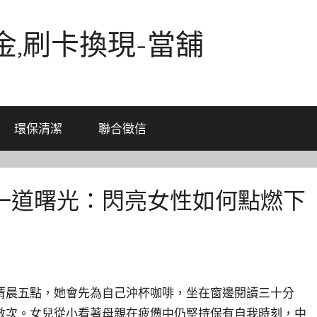
金,刷卡換現-當舖
環保清潔
聯合徵信
一道曙光：閃亮女性如何點燃下
清晨五點，她會先為自己沖杯咖啡，坐在窗邊閱讀三十分
數次。女兒從小看著母親在疲憊中仍堅持保有自我時刻，中