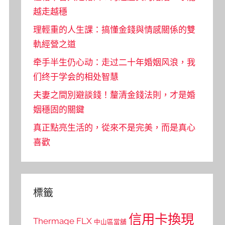
越走越穩
理輕重的人生課：搞懂金錢與情感關係的雙
軌經營之道
牵手半生仍心动：走过二十年婚姻风浪，我
们终于学会的相处智慧
夫妻之間別避談錢！釐清金錢法則，才是婚
姻穩固的關鍵
真正點亮生活的，從來不是完美，而是真心
喜歡
標籤
信用卡換現
Thermage FLX
中山區當舖