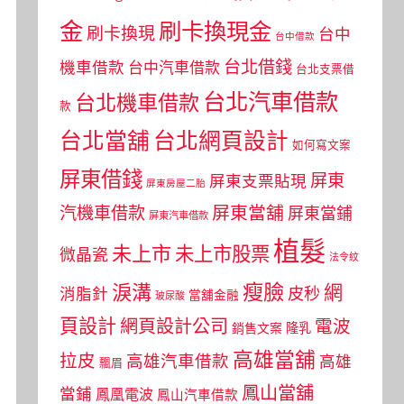
金
刷卡換現金
刷卡換現
台中
台中借款
台北借錢
機車借款
台中汽車借款
台北支票借
台北汽車借款
台北機車借款
款
台北當舖
台北網頁設計
如何寫文案
屏東借錢
屏東
屏東支票貼現
屏東房屋二胎
屏東當舖
汽機車借款
屏東當鋪
屏東汽車借款
植髮
未上市
未上市股票
微晶瓷
法令紋
瘦臉
淚溝
網
皮秒
消脂針
當舖金融
玻尿酸
頁設計
網頁設計公司
電波
銷售文案
隆乳
高雄當舖
拉皮
高雄汽車借款
高雄
飄眉
鳳山當舖
當鋪
鳳凰電波
鳳山汽車借款