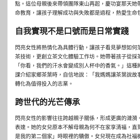
點。這位母親後來帶領團隊東山再起，慶功宴那天她
命教育，讓孩子理解成功與失敗都是過程，熱愛生命
自我實現不是口號而是日常實踐
閃亮女性將熱情化為具體行動，讓孩子看見夢想如何
茶技術，更創立茶文化體驗工作坊。她帶著孩子從採
「你看，我們的汗水會變成別人杯中的香氣。」這種
課介紹家鄉茶葉時，自信地說：「我媽媽讓茶葉說故
轉化為值得投入的志業。
跨世代的光芒傳承
閃亮女性的影響往往跨越親子關係，形成更廣的漣漪
表達。她的女兒原本不解母親為何不在家享清福，直
是我的第二個家」時眼裡的驕傲。女兒現在成為社福