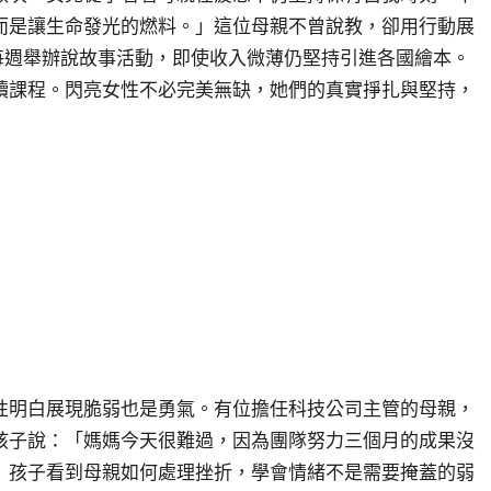
而是讓生命發光的燃料。」這位母親不曾說教，卻用行動展
每週舉辦說故事活動，即使收入微薄仍堅持引進各國繪本。
讀課程。閃亮女性不必完美無缺，她們的真實掙扎與堅持，
性明白展現脆弱也是勇氣。有位擔任科技公司主管的母親，
孩子說：「媽媽今天很難過，因為團隊努力三個月的成果沒
」孩子看到母親如何處理挫折，學會情緒不是需要掩蓋的弱