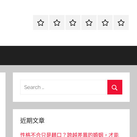
首
當
網
流
環
聯
頁
鋪
路
行
保
合
金
資
時
清
徵
融
訊
尚
潔
信
Search
for:
Search
近期文章
性格不合只是藉口？跨越差異的婚姻，才能