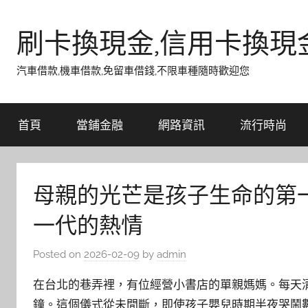
Skip
to
刷卡換現金,信用卡換現
content
汽車借款,機車借款,免留車借錢,不限車種隨時歡迎您
首頁
當鋪金融
網路資訊
流行時尚
母親的光芒是孩子生命的第
一代的熱情
Posted on
2026-02-09
by
admin
在台北的巷弄裡，有位經營小書店的單親媽媽。每天
鐘。這個儀式從未間斷，即使孩子嬰兒時期半夜哭鬧