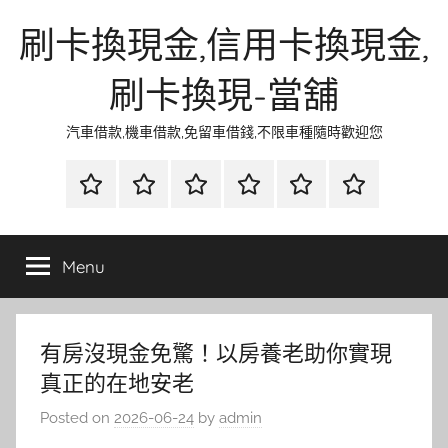
Skip
刷卡換現金,信用卡換現金,
to
content
刷卡換現-當舖
汽車借款,機車借款,免留車借錢,不限車種隨時歡迎您
首
當
網
流
環
聯
頁
鋪
路
行
保
合
金
資
時
清
徵
Menu
融
訊
尚
潔
信
有房沒現金免驚！以房養老助你實現
真正的在地安老
Posted on
2026-06-24
by
admin