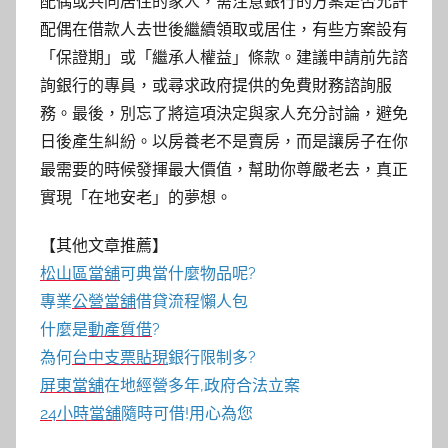
配偶或共同居住的家人，需注意銀行的方案是否允許
配偶在借款人去世後繼續領取或居住，有些方案設有
「保證期」或「繼承人權益」條款。建議申請前先諮
詢銀行的專員，或尋求政府提供的免費財務諮詢服
務。最後，別忘了將這項決定與家人充分討論，避免
日後產生糾紛。以房養老不是賣房，而是讓房子在你
最需要的時候發揮最大價值，幫助你尊嚴老去，真正
實現「在地安老」的夢想。
【其他文章推薦】
松山區當舖
可典當什麼物品呢?
專業
公營當舖
借貸流程懶人包
什麼是
動產質借
?
為何
台中支票貼現
銀行限制多?
屏東當舖
在地經營多年,政府合法立案
24小時當舖
隨時可借!用心為您