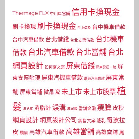
信用卡換現金
Thermage FLX
中山區當舖
刷卡換現金
刷卡換現
台中機車借款
台中借款
台北機車
台北借錢
台中汽車借款
台北支票借款
台北汽車借款
台北當舖
台北
借款
網頁設計
屏東借錢
屏
如何寫文案
屏東房屋二胎
屏東當
屏東汽機車借款
東支票貼現
屏東汽車借款
植
未上市
未上市股票
舖
屏東當鋪
微晶瓷
髮
瘦臉
淚溝
皮秒
消脂針
當舖金融
法令紋
玻尿酸
網頁設計
網頁設計公司
電波拉
銷售文案
隆乳
高雄當舖
皮
高雄汽車借款
高雄當鋪
鳳
飄眉