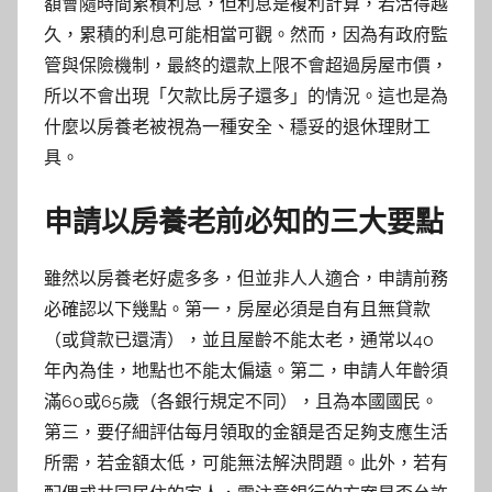
額會隨時間累積利息，但利息是複利計算，若活得越
久，累積的利息可能相當可觀。然而，因為有政府監
管與保險機制，最終的還款上限不會超過房屋市價，
所以不會出現「欠款比房子還多」的情況。這也是為
什麼以房養老被視為一種安全、穩妥的退休理財工
具。
申請以房養老前必知的三大要點
雖然以房養老好處多多，但並非人人適合，申請前務
必確認以下幾點。第一，房屋必須是自有且無貸款
（或貸款已還清），並且屋齡不能太老，通常以40
年內為佳，地點也不能太偏遠。第二，申請人年齡須
滿60或65歲（各銀行規定不同），且為本國國民。
第三，要仔細評估每月領取的金額是否足夠支應生活
所需，若金額太低，可能無法解決問題。此外，若有