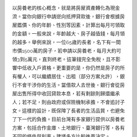
以房養老的核心概念，就是將房屋資產轉化為現金
流。當你向銀行申請逆向抵押貸款後，銀行會根據房
屋鑑價、你的年齡、性別等因素，計算出每月可領取
的金額。一般來說，年齡越大、房子越值錢，每月領
的越多。舉例來說，一位65歲的長者，名下有一間
市價1500萬的房子，若申請以房養老，每月大約可
領3到5萬元，直到終老。這筆錢完全免稅，且不影
響中低收入戶資格。更重要的是，你仍然是房子的所
有權人，可以繼續居住、出租（部分方案允許），銀
行不會干涉你的生活。當借款人去世後，銀行會從房
屋出售所得中收回貸款本息，若有剩餘則歸還繼承
人；若不足，則由政府或保險機制承擔，不會追討子
女。這樣的設計，既保障了長者的生活品質，也避免
了下一代的負擔。目前台灣有多家銀行提供以房養老
方案，包括合作金庫、土地銀行、臺灣銀行等，各有
不同的條件與利率，建議多方比較後再決定。