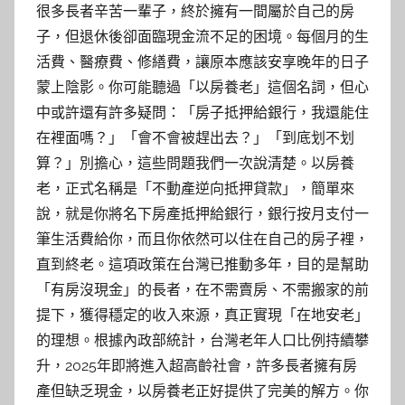
很多長者辛苦一輩子，終於擁有一間屬於自己的房
子，但退休後卻面臨現金流不足的困境。每個月的生
活費、醫療費、修繕費，讓原本應該安享晚年的日子
蒙上陰影。你可能聽過「以房養老」這個名詞，但心
中或許還有許多疑問：「房子抵押給銀行，我還能住
在裡面嗎？」「會不會被趕出去？」「到底划不划
算？」別擔心，這些問題我們一次說清楚。以房養
老，正式名稱是「不動產逆向抵押貸款」，簡單來
說，就是你將名下房產抵押給銀行，銀行按月支付一
筆生活費給你，而且你依然可以住在自己的房子裡，
直到終老。這項政策在台灣已推動多年，目的是幫助
「有房沒現金」的長者，在不需賣房、不需搬家的前
提下，獲得穩定的收入來源，真正實現「在地安老」
的理想。根據內政部統計，台灣老年人口比例持續攀
升，2025年即將進入超高齡社會，許多長者擁有房
產但缺乏現金，以房養老正好提供了完美的解方。你