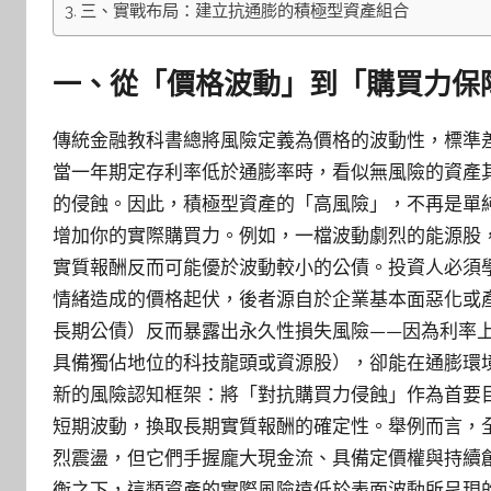
三、實戰布局：建立抗通膨的積極型資產組合
一、從「價格波動」到「購買力保
傳統金融教科書總將風險定義為價格的波動性，標準
當一年期定存利率低於通膨率時，看似無風險的資產
的侵蝕。因此，積極型資產的「高風險」，不再是單
增加你的實際購買力。例如，一檔波動劇烈的能源股
實質報酬反而可能優於波動較小的公債。投資人必須
情緒造成的價格起伏，後者源自於企業基本面惡化或
長期公債）反而暴露出永久性損失風險——因為利率
具備獨佔地位的科技龍頭或資源股），卻能在通膨環
新的風險認知框架：將「對抗購買力侵蝕」作為首要
短期波動，換取長期實質報酬的確定性。舉例而言，
烈震盪，但它們手握龐大現金流、具備定價權與持續
衡之下，這類資產的實際風險遠低於表面波動所呈現