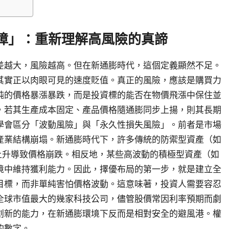
障」：重新理解高風險的真諦
差越大，風險越高。但在新通膨時代，這個定義顯然不足。
其實正以肉眼可見的速度貶值。真正的風險，應該是購買力
純的價格暴漲暴跌，而是投資標的能否在物價飛漲中保住並
，若其生產成本固定、產品價格隨通膨同步上揚，則其長期
學會區分「波動風險」與「永久性損失風險」。前者是市場
產業結構崩塌。新通膨時代下，許多傳統的防禦型資產（如
上升導致價格崩跌。相反地，某些高波動的積極型資產（如
境中維持獲利能力。因此，擇優布局的第一步，就是建立全
目標，而非單純害怕價格波動。這意味著，投資人需要容忍
全球市值最大的幾家科技公司，儘管股價常因利率預期而劇
創新的能力，在新通膨環境下反而是相對安全的避風港。權
的數字。