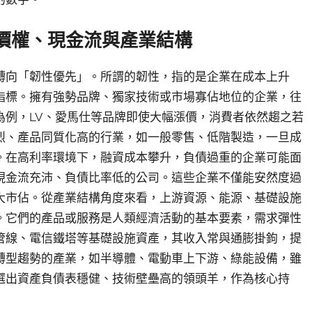
價權、現金流與產業結構
轉向「韌性優先」。所謂的韌性，指的是企業在成本上升
指標。擁有強勢品牌、獨家技術或市場寡佔地位的企業，往
為例，LV、愛馬仕等品牌即使大幅漲價，消費者依然趨之若
烈、產品同質化高的行業，如一般零售、低階製造，一旦成
。在高利率環境下，融資成本攀升，負債過重的企業可能面
現金流充沛、負債比率低的公司。這些企業不僅能安然度過
大市佔。從產業結構角度來看，上游資源、能源、基礎設施
。它們的產品或服務是人類經濟活動的基本要素，需求彈性
管線、電信鐵塔等基礎設施資產，其收入常與通膨掛鉤，提
轉型趨勢的產業，如半導體、電動車上下游、綠能設備，雖
選出資產負債表穩健、技術壁壘高的領頭羊，作為核心持