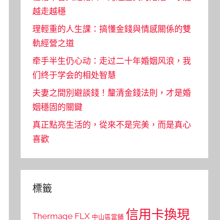
越走越穩
理輕重的人生課：搞懂金錢與情感關係的雙
軌經營之道
牵手半生仍心动：走过二十年婚姻风浪，我
们终于学会的相处智慧
夫妻之間別避談錢！釐清金錢法則，才是婚
姻穩固的關鍵
真正點亮生活的，從來不是完美，而是真心
喜歡
標籤
信用卡換現
Thermage FLX
中山區當舖