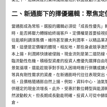
二、新通膨下的擇優邏輯：聚焦定
當通膨成為常態，選股的邏輯必須從「成長性優先」
時，能否將壓力轉嫁給終端客戶。定價權是首要檢視
往能順利調漲售價，維持甚至擴大利潤率。以精品業
鶩，這便是定價權的體現。相反地，那些身處競爭激
本上揚，利潤將快速被侵蝕。現金流則是第二道防線
臨流動性危機。積極型資產的投資人應優先選擇自由
景氣循環，還能趁競爭對手陷入困境時進行併購或擴
等具有剛性需求的資產，在新通膨時代往往表現突出
低，且價格隨通膨自然上揚。例如，資料中心、油氣
供穩定的現金流增長。此外，受惠於數位轉型與能源
然波動較大，但長期成長動能明確。投資人可從中篩
倉。