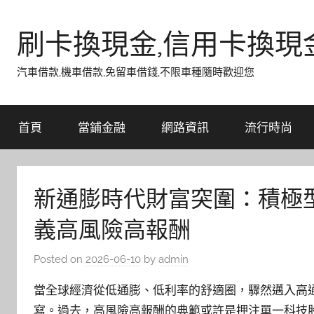
Skip
to
刷卡換現金,信用卡換現
content
汽車借款,機車借款,免留車借錢,不限車種隨時歡迎您
首頁
當鋪金融
網路資訊
流行時尚
新通膨時代財富突圍：積極
義高風險高報酬
Posted on
2026-06-10
by
admin
當全球經濟從低通膨、低利率的舒適圈，驟然邁入高
寫。過去，高風險高報酬的典範或許是押注單一科技