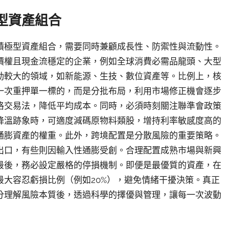
型資產組合
積極型資產組合，需要同時兼顧成長性、防禦性與流動性。
價權且現金流穩定的企業，例如全球消費必需品龍頭、大型
動較大的領域，如新能源、生技、數位資產等。比例上，核
一次重押單一標的，而是分批布局，利用市場修正機會逐步
格交易法，降低平均成本。同時，必須時刻關注聯準會政策
降溫跡象時，可適度減碼原物料類股，增持利率敏感度高的
通膨資產的權重。此外，跨境配置是分散風險的重要策略。
出口，有些則因輸入性通膨受創。合理配置成熟市場與新興
最後，務必設定嚴格的停損機制。即便是最優質的資產，在
大容忍虧損比例（例如20%），避免情緒干擾決策。真正
分理解風險本質後，透過科學的擇優與管理，讓每一次波動