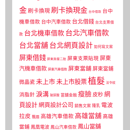
金
刷卡換現金
刷卡換現
台中
台中借款
台北借錢
機車借款
台中汽車借款
台北支票借
台北汽車借款
台北機車借款
款
台北當舖
台北網頁設計
如何寫文案
屏東借錢
屏東
屏東支票貼現
屏東房屋二胎
屏東當舖
汽機車借款
屏東當鋪
屏東汽車借款
植髮
未上市
未上市股票
微晶瓷
法令紋
瘦臉
淚溝
網
皮秒
消脂針
當舖金融
玻尿酸
頁設計
網頁設計公司
電波
銷售文案
隆乳
高雄當舖
拉皮
高雄汽車借款
高雄
飄眉
鳳山當舖
當鋪
鳳凰電波
鳳山汽車借款