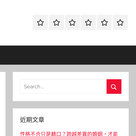
首
當
網
流
環
聯
頁
鋪
路
行
保
合
金
資
時
清
徵
融
訊
尚
潔
信
Search
for:
Search
近期文章
性格不合只是藉口？跨越差異的婚姻，才能