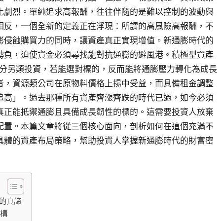
化劇烈。單純追求高報酬，往往伴隨的是難以控制的波動與
相反，一個全新的定義正在浮現：所謂的高風險高報酬，不
膨侵蝕購買力的同時，讓資產真正實現增值。新通膨時代的
轉負，迫使資金必須尋找能對抗通膨的避風港。積極型資產
及部分另類投資，若能選對標的，反而能將通膨壓力轉化為成長
者，資源類公司在原物料價格上揚中受益，而具備租金調整
追高」。過去那種所有資產齊漲齊跌的時代已過，如今必須
真正能抵禦通膨且具備成長韌性的標的。這需要投資人放棄
配置。本篇文章將從三個核心面向，剖析如何在這個充滿不
具體的資產布局策略，幫助投資人掌握新通膨時代的財富密
的真諦
結構