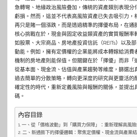
急轉彎、地緣政治風險疊加，傳統的資產類別表現分
虧損。然而，這並不代表高風險資產已失去吸引力，
再只是賭一個漲跌，而是透過精準的擇優布局，在通
核心挑戰在於，現金與固定收益類資產的實質報酬率
如股票、大宗商品、房地產投資信託（REITs）以
動能。例如，擁有定價權的企業能將成本轉嫁給消費
機制的房地產則能保值。但關鍵在於「擇優」而非「
從基本面、現金流、估值與產業趨勢等維度，篩選出
過去簡單的分散策略，轉向更深度的研究與更靈活的
確定性的時代，重新定義風險與報酬的關係，並提出
碼。
內容目錄
一、從「價格波動」到「購買力保障」：重新理解高風險
二、新通膨下的擇優邏輯：聚焦定價權、現金流與產業