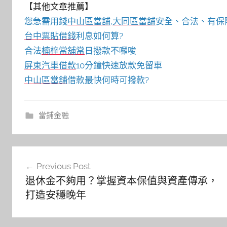
【其他文章推薦】
您急需用錢
中山區當舖
,
大同區當舖
安全、合法、有保
台中票貼借錢
利息如何算?
合法
楠梓當舖當
日撥款不囉唆
屏東汽車借款
10分鐘快速放款免留車
中山區當舖
借款最快何時可撥款?
當鋪金融
文
Previous Post
章
退休金不夠用？掌握資本保值與資產傳承，
導
打造安穩晚年
覽