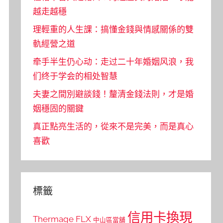
越走越穩
理輕重的人生課：搞懂金錢與情感關係的雙
軌經營之道
牵手半生仍心动：走过二十年婚姻风浪，我
们终于学会的相处智慧
夫妻之間別避談錢！釐清金錢法則，才是婚
姻穩固的關鍵
真正點亮生活的，從來不是完美，而是真心
喜歡
標籤
信用卡換現
Thermage FLX
中山區當舖