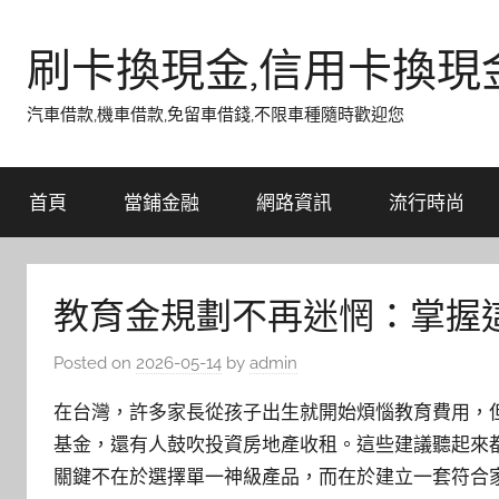
Skip
to
刷卡換現金,信用卡換現
content
汽車借款,機車借款,免留車借錢,不限車種隨時歡迎您
首頁
當鋪金融
網路資訊
流行時尚
教育金規劃不再迷惘：掌握
Posted on
2026-05-14
by
admin
在台灣，許多家長從孩子出生就開始煩惱教育費用，
基金，還有人鼓吹投資房地產收租。這些建議聽起來
關鍵不在於選擇單一神級產品，而在於建立一套符合