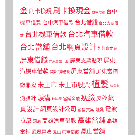
金
刷卡換現金
刷卡換現
台中
台中借款
台北借錢
機車借款
台中汽車借款
台北支票借
台北汽車借款
台北機車借款
款
台北當舖
台北網頁設計
如何寫文案
屏東借錢
屏東
屏東支票貼現
屏東房屋二胎
屏東當舖
汽機車借款
屏東當鋪
屏東汽車借款
植髮
未上市
未上市股票
微晶瓷
法令紋
瘦臉
淚溝
網
皮秒
消脂針
當舖金融
玻尿酸
頁設計
網頁設計公司
電波
銷售文案
隆乳
高雄當舖
拉皮
高雄汽車借款
高雄
飄眉
鳳山當舖
當鋪
鳳凰電波
鳳山汽車借款