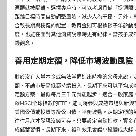
源頭就被隔離。選擇專戶時，可以考慮具備「提領限
距離目標時間自動調整風險，減少人為干擾。另外，
合較長期與穩健的配置，教育金則可根據孩子年齡動
度，也能在面對其他消費誘惑時更有紀律。當孩子成
錢觀念。
善用定期定額，降低市場波動風險
對於沒有大量本金或無法掌握進出時機的父母來說，
額，不論市場高低都持續投入，長期下來可以平均成
定額方案，最低每月三千元就能起步，適合一般家庭
蹤MSCI全球指數的ETF，能同時參與成熟市場與新
美國公債或投資等級公司債，平衡波動。定期定額的
往往月底才發現沒錢可存。只要設定自動扣款，資金
成儲蓄習慣。長期下來，複利效果會讓小錢變成大錢