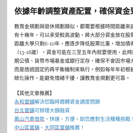
依據年齡調整資產配置，確保資金
教育金規劃與退休規劃類似，都需要根據時間距離來調
有十幾年，可以承受較高波動，將大部分資金放在股票
距離大學只剩6-10年，應逐步降低股票比重，增加
（13-18歲），資金可能在三至五年內就要使用，
期公債、貨幣市場基金或銀行定存，確保不會因市場
而是透過固定的再平衡機制來執行。例如每年年初根
統化操作，能避免情緒干擾，讓教育金規劃更可靠。
【其他文章推薦】
永和當舖
解決您臨時週轉資金調度問題
台北當舖
可辦理大額融資
鳳山汽車借款
，快速、方便，助您應對生活種種挑戰
中山區當舖
、
大同區當舖
推薦！