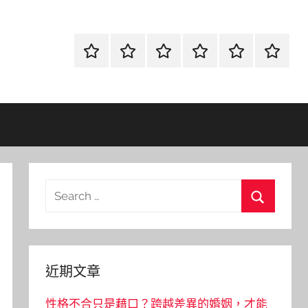
首
當
網
流
環
聯
頁
鋪
路
行
保
合
金
資
時
清
徵
融
訊
尚
潔
信
Search
for:
Search
近期文章
性格不合只是藉口？跨越差異的婚姻，才能