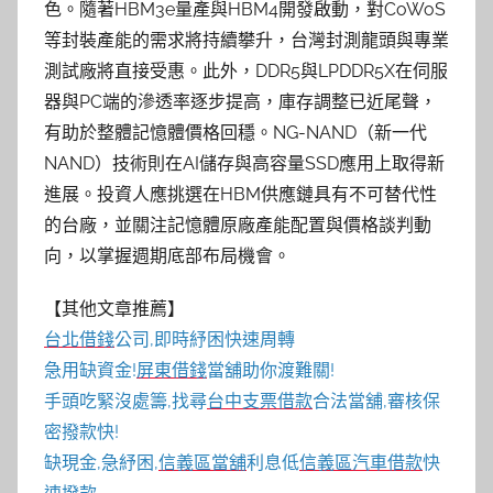
色。隨著HBM3e量產與HBM4開發啟動，對CoWoS
等封裝產能的需求將持續攀升，台灣封測龍頭與專業
測試廠將直接受惠。此外，DDR5與LPDDR5X在伺服
器與PC端的滲透率逐步提高，庫存調整已近尾聲，
有助於整體記憶體價格回穩。NG-NAND（新一代
NAND）技術則在AI儲存與高容量SSD應用上取得新
進展。投資人應挑選在HBM供應鏈具有不可替代性
的台廠，並關注記憶體原廠產能配置與價格談判動
向，以掌握週期底部布局機會。
【其他文章推薦】
台北借錢
公司,即時紓困快速周轉
急用缺資金!
屏東借錢
當舖助你渡難關!
手頭吃緊沒處籌,找尋
台中支票借款
合法當舖,審核保
密撥款快!
缺現金,急紓困,
信義區當舖
利息低
信義區汽車借款
快