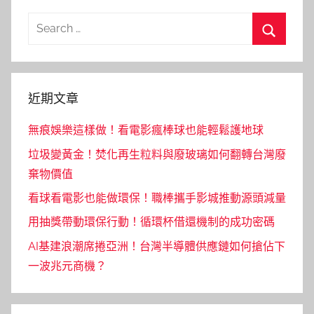
Search
for:
Search
近期文章
無痕娛樂這樣做！看電影瘋棒球也能輕鬆護地球
垃圾變黃金！焚化再生粒料與廢玻璃如何翻轉台灣廢
棄物價值
看球看電影也能做環保！職棒攜手影城推動源頭減量
用抽獎帶動環保行動！循環杯借還機制的成功密碼
AI基建浪潮席捲亞洲！台灣半導體供應鏈如何搶佔下
一波兆元商機？