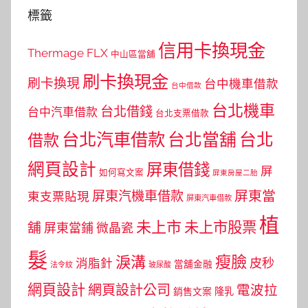
標籤
信用卡換現金
Thermage FLX
中山區當舖
刷卡換現金
刷卡換現
台中機車借款
台中借款
台北機車
台北借錢
台中汽車借款
台北支票借款
台北汽車借款
台北當舖
台北
借款
網頁設計
屏東借錢
屏
如何寫文案
屏東房屋二胎
屏東當
屏東汽機車借款
東支票貼現
屏東汽車借款
植
未上市
未上市股票
舖
屏東當鋪
微晶瓷
髮
瘦臉
淚溝
皮秒
消脂針
當舖金融
法令紋
玻尿酸
網頁設計
網頁設計公司
電波拉
銷售文案
隆乳