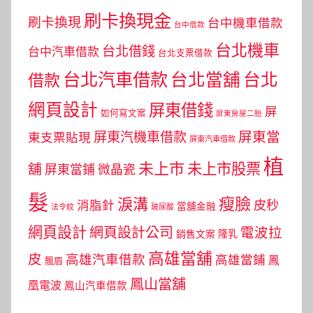
刷卡換現金
刷卡換現
台中機車借款
台中借款
台北機車
台北借錢
台中汽車借款
台北支票借款
台北汽車借款
台北當舖
台北
借款
網頁設計
屏東借錢
屏
如何寫文案
屏東房屋二胎
屏東當
屏東汽機車借款
東支票貼現
屏東汽車借款
植
未上市
未上市股票
舖
屏東當鋪
微晶瓷
髮
瘦臉
淚溝
皮秒
消脂針
當舖金融
法令紋
玻尿酸
網頁設計
網頁設計公司
電波拉
銷售文案
隆乳
高雄當舖
皮
高雄汽車借款
高雄當鋪
鳳
飄眉
鳳山當舖
凰電波
鳳山汽車借款