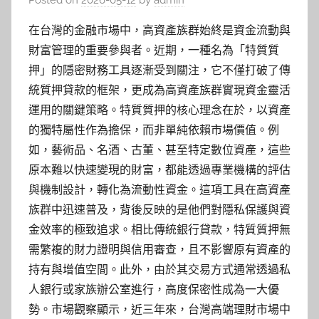
Posted on
2026-05-12
by
admin
在台灣的金融市場中，高資產族群始終是資金流動與
財富管理的重要參與者。近期，一種名為「特質質
押」的隱密財務工具逐漸受到關注，它不僅打破了傳
統質押貸款的框架，更成為高資產族群實現資金靈活
運用的關鍵策略。特質質押的核心理念在於，以資產
的獨特屬性作為擔保，而非單純依賴市場價值。例
如，藝術品、名酒、古董、甚至特定數位資產，這些
原本難以快速變現的財富，都能透過專業機構的評估
與機制設計，轉化為流動性資金。這項工具在高資產
族群中迅速普及，背後反映的是他們對隱私保護與資
金效率的極致追求。相比傳統銀行貸款，特質質押無
需繁複的財力證明與信用審查，且不影響原有資產的
持有與增值空間。此外，由於其交易方式通常透過私
人銀行或家族辦公室進行，高度保密性成為一大優
勢。市場觀察顯示，近三年來，台灣高端理財市場中