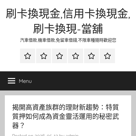
Skip
刷卡換現金,信用卡換現金,
to
content
刷卡換現-當舖
汽車借款,機車借款,免留車借錢,不限車種隨時歡迎您
首
當
網
流
環
聯
頁
鋪
路
行
保
合
金
資
時
清
徵
Menu
融
訊
尚
潔
信
揭開高資產族群的理財新趨勢：特質
質押如何成為資金靈活運用的秘密武
器？