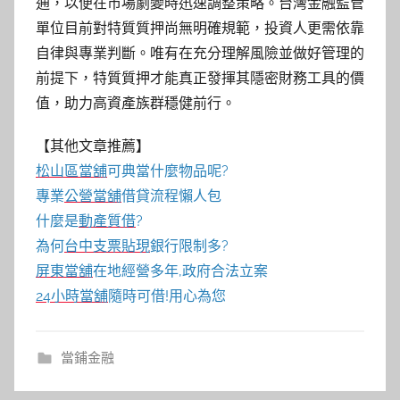
通，以便在市場劇變時迅速調整策略。台灣金融監管
單位目前對特質質押尚無明確規範，投資人更需依靠
自律與專業判斷。唯有在充分理解風險並做好管理的
前提下，特質質押才能真正發揮其隱密財務工具的價
值，助力高資產族群穩健前行。
【其他文章推薦】
松山區當舖
可典當什麼物品呢?
專業
公營當舖
借貸流程懶人包
什麼是
動產質借
?
為何
台中支票貼現
銀行限制多?
屏東當舖
在地經營多年,政府合法立案
24小時當舖
隨時可借!用心為您
當鋪金融