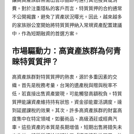
讓高資產族群無需出售珍品即可進行其他投資或消
費。對於注重隱私的客戶而言，特質質押的合約通常
不公開揭露，避免了資產狀況曝光。因此，越來越多
的家族辦公室開始將特質質押納入常規資產配置建議
中，作為短期融資的首選方案。
市場驅動力：高資產族群為何青
睞特質質押？
高資產族群對特質質押的熱衷，源於多重因素的交
織。首先是稅務考量，台灣的遺產稅與贈與稅率不
低，若直接出售資產變現，可能觸發高額稅負。特質
質押能讓資產維持持有狀態，資金卻能靈活調度，達
到延遲課稅的效果。其次，許多高資產族群的財富高
度集中在特定領域，如藝術品、高級酒莊或經典汽
車。這些資產的本質是長期增值，短期出售將錯失未