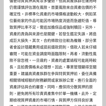
儘管特質質押具有眾多優勢，但高資產族群在運用時
仍需謹慎評估潛在風險。首要風險來自資產估價的不
確定性。非標準化資產的市場價格波動較大，例如某
位藝術家的作品可能因市場熱度消退而急遽貶值，導
致質押比率不足，需追加擔保品或強制贖回。另外，
資產的真偽與來源也是關鍵，若發生鑑定失誤，將造
成巨大損失。其次，合約條款往往較為複雜，部分業
者會設計隱藏費用或提前還款罰則，借款人若未仔細
審閱，可能在資金調度時面臨限制。再者，流動性風
險不容忽視。一旦違約，資產的處置過程可能耗時較
長，且拍賣價格未必理想。因此，專業管理顯得至關
重要。建議高資產族群在參與特質質押前，委任具備
相關領域經驗的財務顧問或家族辦公室，進行全面的
資產評估與合約審查。同時，應保持分散質押的原
則，避免將所有珍貴資產集中於單一機構。此外，定
期檢視質押資產的市場行情，與質押方保持良好溝