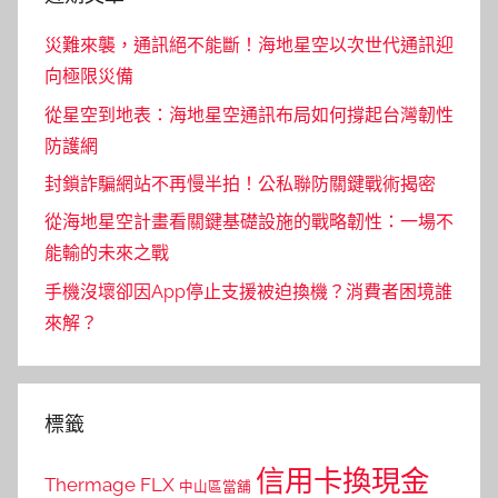
災難來襲，通訊絕不能斷！海地星空以次世代通訊迎
向極限災備
從星空到地表：海地星空通訊布局如何撐起台灣韌性
防護網
封鎖詐騙網站不再慢半拍！公私聯防關鍵戰術揭密
從海地星空計畫看關鍵基礎設施的戰略韌性：一場不
能輸的未來之戰
手機沒壞卻因App停止支援被迫換機？消費者困境誰
來解？
標籤
信用卡換現金
Thermage FLX
中山區當舖