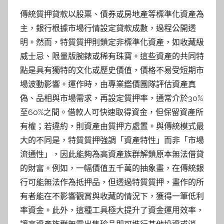
傳統質押貸款以股票、債券或房地產等標準化資產為
主，銀行根據市場行情設定貸款成數，過程公開透
明。然而，特質質押則鎖定非標準化資產，如收藏級
威士忌、限量版腕錶或稀有珠寶。這些資產的共同特
點是具有獨特的文化或歷史價值，價格不易受短期市
場波動影響。運作時，由專業鑑價團隊評估資產真
偽、品相與市場需求，再設定質押率，通常介於30%
至60%之間。借款人可快速取得資金，但保留資產所
有權；若違約，則資產由質押方處置。與傳統模式最
大的不同是，特質質押強調「資產特性」而非「市場
流通性」，因此能夠為高資產族群解鎖原本無法借貸
的財富。例如，一幅價值五千萬的抽象畫，在傳統銀
行可能無法作為抵押品，但透過特質質押，畫作的所
有者能在不影響觀賞與收藏的情況下，獲得一筆低利
率資金。此外，這種工具極大提升了資金運用效率，