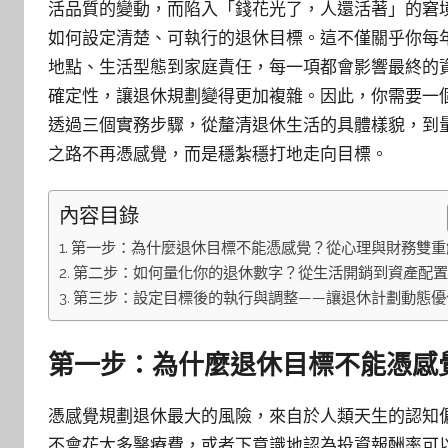
活品質的變動，而陷入「錢花光了，人還活著」的窘
如何設定清楚、可執行的退休目標。這不僅關乎你每
地點、生活型態到家庭責任，每一項都會影響最終的
確定性，讓退休規劃變得更加複雜。因此，你需要一
透過三個實務步驟，從釐清退休生活的具體樣貌，到
之路不再憑感覺，而是穩紮穩打地走向目標。
內容目錄
第一步：為什麼退休目標不能憑感覺？從心理與財務雙重
第二步：如何量化你的退休數字？從生活開銷到資產配
第三步：設定目標後的執行與調整——讓退休計劃動態優
第一步：為什麼退休目標不能憑感
憑感覺規劃退休最大的風險，來自於人類天生的認知
不會花太多醫療費，或者下意識地認為投資報酬率可