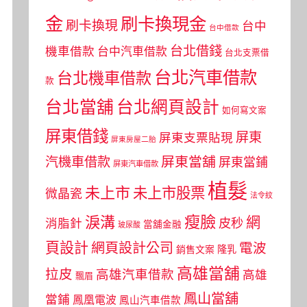
金
刷卡換現金
刷卡換現
台中
台中借款
台北借錢
機車借款
台中汽車借款
台北支票借
台北汽車借款
台北機車借款
款
台北當舖
台北網頁設計
如何寫文案
屏東借錢
屏東
屏東支票貼現
屏東房屋二胎
屏東當舖
汽機車借款
屏東當鋪
屏東汽車借款
植髮
未上市
未上市股票
微晶瓷
法令紋
瘦臉
淚溝
網
皮秒
消脂針
當舖金融
玻尿酸
頁設計
網頁設計公司
電波
銷售文案
隆乳
高雄當舖
拉皮
高雄汽車借款
高雄
飄眉
鳳山當舖
當鋪
鳳凰電波
鳳山汽車借款