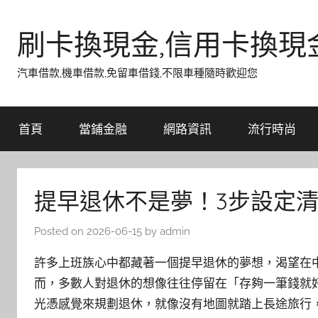
Skip
to
刷卡換現金,信用卡換現
content
汽車借款,機車借款,免留車借錢,不限車種隨時歡迎您
首頁
當鋪金融
網路資訊
流行時尚
提早退休不是夢！3步設定
Posted on
2026-06-15
by
admin
許多上班族心中都藏著一個提早退休的夢想，渴望在
而，多數人對退休的想像往往停留在「存夠一筆錢就
光憑感覺來規劃退休，就像沒有地圖就踏上長途旅行