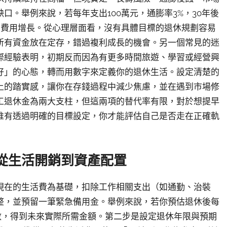
。舉例來說，若每年支出100萬元，通膨率3%，30年後
的費用增長。從心理層面看，沒有具體目標的退休規劃容易
所有資金放在定存，錯過複利成長的機會。另一個常見的迷
際經驗表明，初期反而因為有更多時間旅遊、學習或經營興
好」的心態，轉而用數字來定義你的退休生活。設定清楚的
上的踏實感，讓你在存錢過程中減少焦慮，並在遇到市場修
工退休金為兩大支柱，但這兩項的替代率有限，對於想提早
唯有透過明確的目標設定，你才能評估自己是否走在正確軌
從生活開銷到資產配置
現在的生活費為基礎，扣除工作相關支出（如通勤、治裝
整，並預留一筆緊急備用金。舉例來說，若你預估退休後每
數，得到未來實際所需金額。第二步是設定退休年限與預期