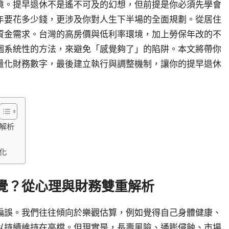
境。提早退休不是遙不可及的幻想，但前提是你必須先學會
年要花多少錢，更涉及你對人生下半場的全面規劃。從居住
資金需求。台灣的高房價與低利率環境，加上勞保年改的不
個系統性的方法，來避免「感覺夠了」的陷阱。本文將帶你
量化財務數字，最後建立執行與調整機制，讓你的提早退休
解析
置
化
覺？從心理與財務雙重解析
偏誤。我們往往傾向於樂觀估算，例如覺得自己身體健康、
以持續維持在高檔。但現實是，長壽風險、通膨侵蝕、市場