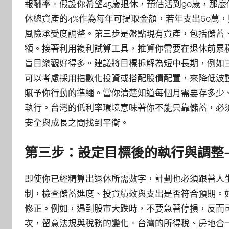
報酬率。假設你希望45歲退休，預估活到90歲，那麼
休總資產的4%作為每年可提取金額，若年支出60萬，
風險承受度調整。第三步是盤點現有資產，包括儲蓄
額。接著利用複利試算工具，推算你需要在退休前累
盲目樂觀好得多。建議將目標拆解為短中長期，例如
可以考慮採用指數化投資或搭配股債配置，來降低波
賦予你行動的準繩。當你清楚知道每個月需要存多少
執行。台灣的低利率環境意味著你不能只靠儲蓄，必
安全與成長之間找到平衡。
第三步：設定目標後的執行與調整
即使你已經精算出退休所需數字，計劃也必須跟著人
制，檢查儲蓄進度、投資績效與支出是否符合預期。
修正。例如，遇到股市大跌時，不要急著停損，反而
次，留意法規與稅務的變化。台灣的所得稅、房地合