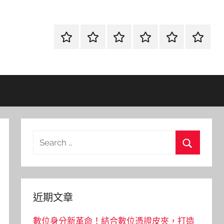
首
當
網
流
環
聯
頁
鋪
路
行
保
合
金
資
時
清
徵
融
訊
尚
潔
信
Search
for:
Search
近期文章
數位身分新革命！結合數位憑證皮夾，打造