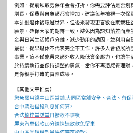
例如，提前領取勞保年金會打折，你需要評估是否划
增長，保費與自負額都會增加。建議每年檢視一次保
本計劃退休後環遊世界，但後來發現更喜歡在家栽種
願景，確保大家的期待一致，避免因為認知落差而產
金與日常生活帳戶分離，減少動用的誘因。並利用自
最後，提早退休不代表完全不工作，許多人會發展所
事業。這不僅能帶來額外收入降低資金壓力，也讓生
於持續執行並保持調整的勇氣。當你不再憑感覺理財
是你親手打造的實際成果。
【其他文章推薦】
您急需用錢
中山區當舖
,
大同區當舖
安全、合法、有保
台中票貼借錢
利息如何算?
合法
楠梓當舖當
日撥款不囉唆
屏東汽車借款
10分鐘快速放款免留車
中山區當舖
借款最快何時可撥款?