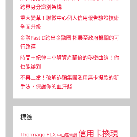
跨界身分識別架構
重大變革！聯徵中心個人信用報告驗證技術
全面升級
金融FastID跨出金融圈 拓展至政府機關的可
行路徑
時間＋紀律＝小資資產翻倍的秘密曲線！你
也能辦到
不再上當！破解詐騙集團濫用無卡提款的新
手法，保護你的血汗錢
標籤
信用卡換現
Thermage FLX
中山區當舖