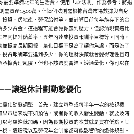
你需要準備45年的生活費。使用「4%法則」作為參考：將退
則需資產1,500萬。但這個法則需根據台灣市場數據與自身
、投資、房地產、勞保給付等，並計算目前每年能存下的金
積多少資金。這過程可能會讓你感到壓力，但認清現實遠比
三年內提升儲蓄率、五年內達成投資報酬率目標等。同時，
動並提高長期回報。量化目標不是為了讓你焦慮，而是為了
、投資報酬率要達到多少，你的理財決策就會變得理性且可
須承擔合理風險，但也不該過度冒進。透過量化，你可以在
——讓退休計劃動態優化
生變化動態調整。首先，建立每季或每半年一次的檢視機
如果市場表現不如預估，或者你的收入發生變動，就要及時
可以考慮逢低加碼，因為長期投資的本質就是買在低點。其
一稅、遺贈稅以及勞保年金制度都可能影響你的退休規劃。