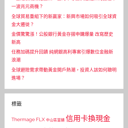
一波兆元商機？
全球貿易重組下的新贏家：新興市場如何吸引全球資
金大遷徙？
金價驚驚漲！公股銀行黃金存摺申購爆量 改寫歷史
新高
任務加碼提升回饋 純網銀高利專案引爆數位金融新
浪潮
全球避險需求帶動黃金開戶熱潮，投資人該如何聰明
進場？
標籤
信用卡換現金
Thermage FLX
中山區當舖