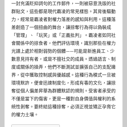
一封充滿貶抑詞句的工作郵件，一則被惡意洗版的社
群貼文，這些都是現代霸凌的常見樣態。其背後驅動
力，經常是霸凌者對權力落差的感知與利用。這種落
差創造了一個扭曲的舞台，讓掠奪行為得以偽裝成
「管理」、「玩笑」或「正義批判」。霸凌者如同社
會關係中的掠食者，他們評估環境，識別那些在權力
光譜上處於相對弱勢的個體——可能是新進員工、少
數意見持有者，或是不擅社交的成員。透過語言、制
度或關係的操弄，他們不斷測試並擴張自己的支配邊
界，從中獲取控制感與優越感。這種行為模式一旦被
環境默許，便會迅速制度化，形成有毒的文化，讓掠
奪從個人偏差昇華為群體默認的規則。受害者承受的
不僅是當下的傷害，更是一種對自身價值與權利的系
統性剝奪。要終結這種掠奪，必須正視並矯正孕育它
的權力土壤。