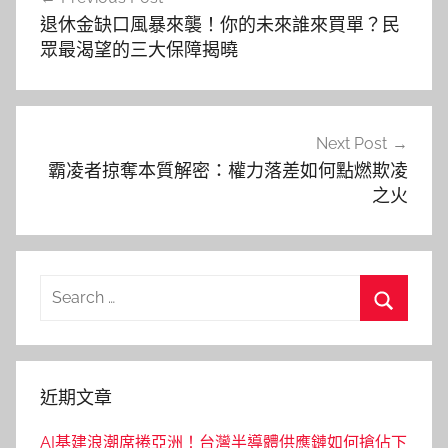
章
退休金缺口風暴來襲！你的未來誰來買單？民
導
眾最渴望的三大保障揭曉
覽
Next Post
霸凌者掠奪本質解密：權力落差如何點燃欺凌
之火
Search
for:
Search
近期文章
AI基建浪潮席捲亞洲！台灣半導體供應鏈如何搶佔下