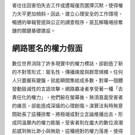
者往往因害怕失去工作或遭報復而選擇沉默，使得權
力天平更加傾斜。因此，建立心理安全的工作環境、
暢通的舉報管道與公正的調查程序，是瓦解職場掠奪
鏈的關鍵基礎建設。
網路匿名的權力假面
數位世界消除了許多現實中的權力標誌，卻創造了新
的不對等形式：匿名性、傳播速度與群眾規模。任何
人只要握有鍵盤，就能瞬間集結成多數，對單一個體
發動毀滅性的言語攻擊。網路霸凌者享受著一種「去
責任化的權力」，他們躲在螢幕後，無須直面受害者
的痛苦，卻能造成深遠的心理創傷。演算法有時無意
間助長了這種掠奪，將極端或對立言論推播出去，形
成同溫層內的權力膨脹。受害者則在龐大的數位浪潮
前感到無比渺小與無助，這種絕對的權力落差，使得