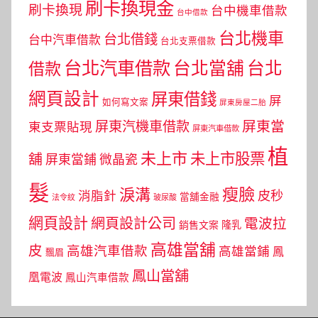
刷卡換現金
刷卡換現
台中機車借款
台中借款
台北機車
台北借錢
台中汽車借款
台北支票借款
台北汽車借款
台北當舖
台北
借款
網頁設計
屏東借錢
屏
如何寫文案
屏東房屋二胎
屏東當
屏東汽機車借款
東支票貼現
屏東汽車借款
植
未上市
未上市股票
舖
屏東當鋪
微晶瓷
髮
瘦臉
淚溝
皮秒
消脂針
當舖金融
法令紋
玻尿酸
網頁設計
網頁設計公司
電波拉
銷售文案
隆乳
高雄當舖
皮
高雄汽車借款
高雄當鋪
鳳
飄眉
鳳山當舖
凰電波
鳳山汽車借款