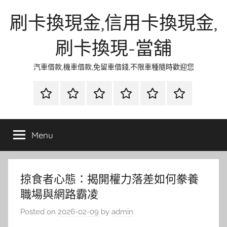
Skip
刷卡換現金,信用卡換現金,
to
content
刷卡換現-當舖
汽車借款,機車借款,免留車借錢,不限車種隨時歡迎您
首
當
網
流
環
聯
頁
鋪
路
行
保
合
金
資
時
清
徵
Menu
融
訊
尚
潔
信
掠食者心態：揭開權力落差如何豢養
職場與網路霸凌
Posted on
2026-02-09
by
admin