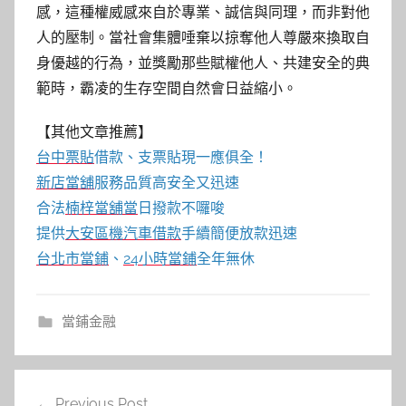
感，這種權威感來自於專業、誠信與同理，而非對他
人的壓制。當社會集體唾棄以掠奪他人尊嚴來換取自
身優越的行為，並獎勵那些賦權他人、共建安全的典
範時，霸凌的生存空間自然會日益縮小。
【其他文章推薦】
台中票貼
借款、支票貼現一應俱全！
新店當舖
服務品質高安全又迅速
合法
楠梓當舖當
日撥款不囉唆
提供
大安區機汽車借款
手續簡便放款迅速
台北市當鋪
、
24小時當鋪
全年無休
當鋪金融
文
Previous Post