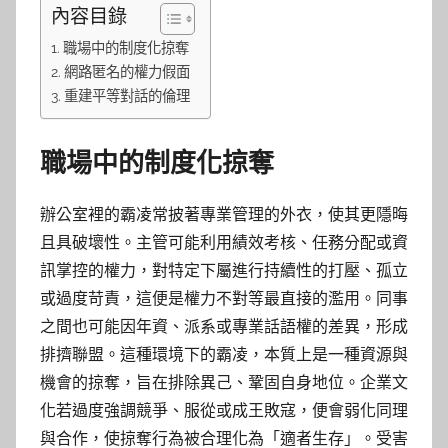
內容目錄
職場中的制度化掠奪
網路匿名的權力假面
重建平等對話的倫理
職場中的制度化掠奪
辦公室裡的霸凌常披著專業管理的外衣，使其更隱晦
且具破壞性。主管可能利用績效考核、任務分配或資
訊掌控的權力，對特定下屬進行持續性的打壓、孤立
或過度苛責，這便是權力不對等最直接的濫用。同事
之間也可能因年資、派系或專業話語權的差異，形成
排擠聯盟。這種環境下的霸凌，本質上是一種資源與
機會的掠奪，旨在排除異己、鞏固自身地位。企業文
化若過度強調競爭、服從或成王敗寇，便會弱化同理
與合作，使掠奪行為被合理化為「適者生存」。受害