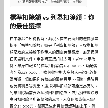
聰明報稅實戰技巧：從申報到退稅一次到位
標準扣除額 vs 列舉扣除額：你
的最佳選擇
在申報綜合所得稅時，納稅人首先要面對的選擇就是
採用「標準扣除額」還是「列舉扣除額」。標準扣除
額是政府直接給予納稅人的固定免稅額度，無需提供
任何證明文件，申報時直接扣除即可。以2024年為
例，單身申報者的標準扣除額為124,000元，有配偶
者則為248,000元。這個數字對大多數人來說已經相
當可觀，但如果你有較高的醫療費用、捐贈、保險費
或房貸利息等支出，選擇列舉扣除額可能更為有利。
列舉扣除額需要逐項檢附相關憑證，包括捐贈總額最
高可扣除綜合所得總額的20%、人身保險費每人每年
最高24,000元、醫藥及生育費核實認列無上限、購