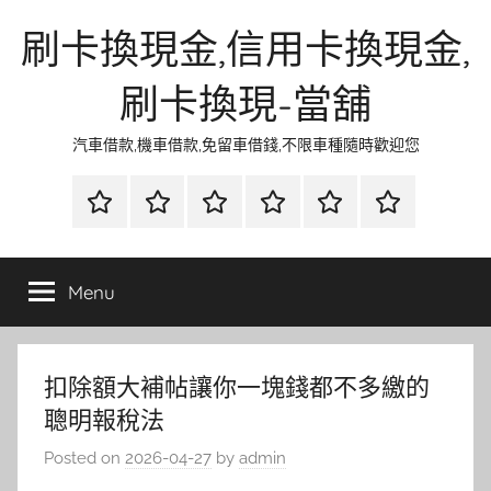
Skip
刷卡換現金,信用卡換現金,
to
content
刷卡換現-當舖
汽車借款,機車借款,免留車借錢,不限車種隨時歡迎您
首
當
網
流
環
聯
頁
鋪
路
行
保
合
金
資
時
清
徵
Menu
融
訊
尚
潔
信
扣除額大補帖讓你一塊錢都不多繳的
聰明報稅法
Posted on
2026-04-27
by
admin