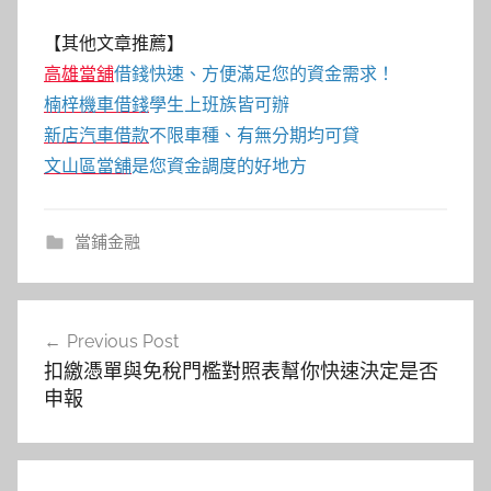
【其他文章推薦】
高雄當舖
借錢快速、方便滿足您的資金需求！
楠梓機車借錢
學生上班族皆可辦
新店汽車借款
不限車種、有無分期均可貸
文山區當舖
是您資金調度的好地方
當鋪金融
文
Previous Post
章
扣繳憑單與免稅門檻對照表幫你快速決定是否
導
申報
覽