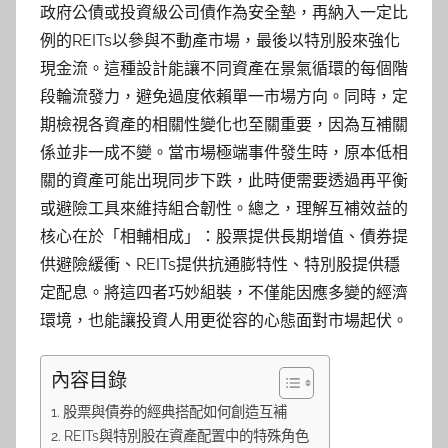
政府公債或投資級公司債作為安全墊，再納入一定比
例的REITs以參與不動產市場，最後以特別股來強化
現金流。這種設計能讓不同資產在景氣循環的每個階
段輪流發力，避免過度依賴單一市場方向。同時，定
期檢視各資產的相關性變化也至關重要，因為互補關
係並非一成不變。當市場極端事件發生時，原本低相
關的資產可能出現同步下跌，此時便需要透過再平衡
或避險工具來維持組合韌性。總之，理解互補效益的
核心在於「相輔相成」：股票提供長期增值、債券提
供避險緩衝、REITs提供抗通膨特性、特別股提供穩
定配息。將這四者巧妙組裝，不僅能因應多變的經濟
環境，也能讓投資人用更從容的心態面對市場起伏。
內容目錄
股票與債券的經典搭配如何創造互補
REITs與特別股在資產配置中的特殊角色