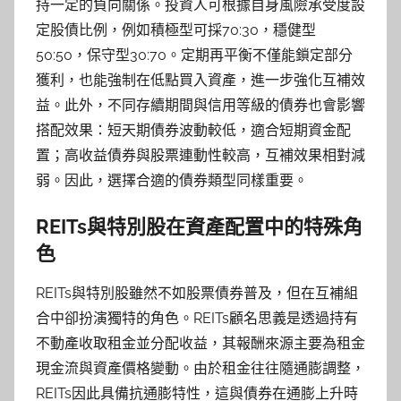
持一定的負向關係。投資人可根據自身風險承受度設
定股債比例，例如積極型可採70:30，穩健型
50:50，保守型30:70。定期再平衡不僅能鎖定部分
獲利，也能強制在低點買入資產，進一步強化互補效
益。此外，不同存續期間與信用等級的債券也會影響
搭配效果：短天期債券波動較低，適合短期資金配
置；高收益債券與股票連動性較高，互補效果相對減
弱。因此，選擇合適的債券類型同樣重要。
REITs與特別股在資產配置中的特殊角
色
REITs與特別股雖然不如股票債券普及，但在互補組
合中卻扮演獨特的角色。REITs顧名思義是透過持有
不動產收取租金並分配收益，其報酬來源主要為租金
現金流與資產價格變動。由於租金往往隨通膨調整，
REITs因此具備抗通膨特性，這與債券在通膨上升時