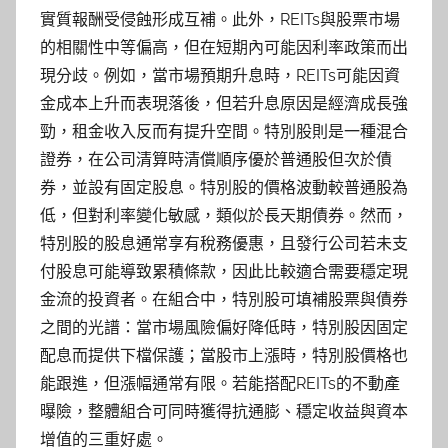
實質報酬受侵蝕形成互補。此外，REITs與股票市場
的相關性中等偏高，但在短期內可能因利率政策而出
現分歧。例如，當市場預期升息時，REITs可能因資
金成本上升而表現落後，但若升息原因是經濟成長強
勁，租金收入反而有提升空間。特別股則是一種混合
證券，在公司清算時清償順序優於普通股但次於債
券，並設有固定股息。特別股的價格波動較普通股為
低，但對利率變化敏感，類似於長天期債券。然而，
特別股的股息通常享有稅務優惠，且發行公司若未支
付股息可能導致累積條款，因此比較適合需要穩定現
金流的投資者。在組合中，特別股可填補股票與債券
之間的光譜：當市場風險偏好降低時，特別股因固定
配息而提供下檔保護；當股市上漲時，特別股價格也
能跟進，但漲幅通常有限。若能搭配REITs的不動產
曝險，整體組合可同時獲得抗通膨、穩定收益與資本
增值的三重好處。