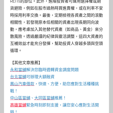
REITs的部位。此外，進階投資者可運用選擇權或期
貨避險，例如在股市過熱時買進賣權，或在利率不安
時採用利率交換。最後，定期檢視各資產之間的滾動
相關性，若發現原本低相關的資產出現長期同向波
動，應考慮加入其他替代資產（如商品、黃金）來分
散風險。透過嚴謹的紀律與靈活調整，這四大資產的
互補效益才能充分發揮，幫助投資人穿越多頭與空頭
循環。
【其他文章推薦】
永和當舖
解決您臨時週轉資金調度問題
台北當舖
可辦理大額融資
鳳山汽車借款
，快速、方便，助您應對生活種種挑
戰！
中山區當舖
、
大同區當舖
推薦！
高雄當舖
緊急時刻即刻支援，讓您安心應對生活開
銷！