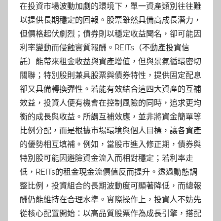
在投資市場波動加劇的環境下，單一資產類別往往難
以提供長期穩定的回報。股票雖然具備高成長潛力，
但價格起伏劇烈；債券則以穩定收益聞名，卻可能因
利率變動而侵蝕實質報酬。REITs（不動產投資信
託）能帶來租金收益與資產增值，但與景氣循環密切
關聯；特別股則兼具股票與債券特性，提供固定配息
卻又具備轉換彈性。若能有效結合這四大資產的互補
效益，投資人便有機會在控制風險的同時，追求更均
衡的成長與收益。所謂互補效應，並非將資金簡單等
比例分配，而是根據市場環境與個人目標，讓各資產
的優勢相互填補。例如，當股市進入修正期，債券與
特別股可能因避險資金流入而相對穩定；若利率走
低，REITs的租金現金流價值反而提升。透過動態調
整比例，投資組合的長期波動度可顯著降低，而總報
酬仍能維持在合理水準。實際操作上，投資人不妨先
從核心配置開始：以高品質股票作為成長引擎，搭配