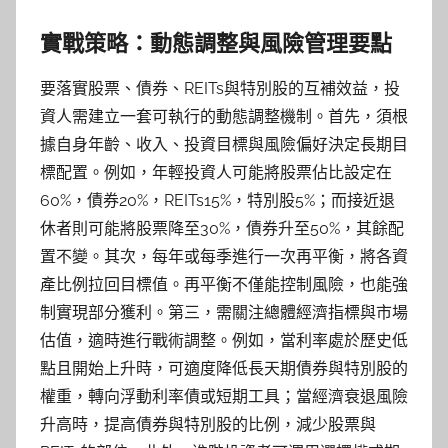
實戰策略：動態調整與風險管理要點
要落實股票、債券、REITs與特別股的互補效益，投
資人需建立一套可執行的動態調整機制。首先，須根
據自身年齡、收入、投資目標與風險偏好決定長期目
標配置。例如，年輕投資人可能將股票佔比設定在
60%，債券20%，REITs15%，特別股5%；而接近退
休者則可能將股票降至30%，債券升至50%，其餘配
置不變。其次，每年或每季進行一次再平衡，將各資
產比例拉回目標值。再平衡不僅能控制風險，也能強
制實現部分獲利。第三，需關注總體經濟指標與市場
估值，適時進行戰術調整。例如，當利率處於歷史低
點且開始上升時，可適度降低長天期債券與特別股的
權重，轉向浮動利率債或短期工具；當經濟衰退風險
升高時，提高債券與特別股的比例，減少股票與