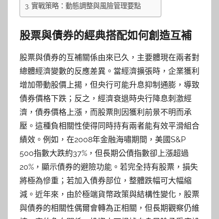
實戰策略：動態調整與風險管理要點
股票與債券的經典搭配如何創造互補
股票與債券的互補關係由來已久，主要體現在兩者對
總體經濟變數的反應差異。當經濟擴張時，企業獲利
增加帶動股價上揚，但央行可能升息抑制通膨，導致
債券價格下跌；反之，經濟衰退時央行降息刺激經
濟，債券價格上漲，而股票則因獲利前景不明而承
壓。這種負相關性使得同時持有兩者能有效平滑組合
績效。例如，在2008年金融海嘯期間，美國S&P
500指數大跌約37%，但長期公債指數卻上漲超過
20%，顯示債券的避險功能。若完全持有股票，損失
將極為慘重；若加入債券部位，整體跌幅可大幅縮
減。近年來，由於極端貨幣政策與結構性變化，股票
與債券的相關性偶爾會轉為正相關，但長期觀察仍維