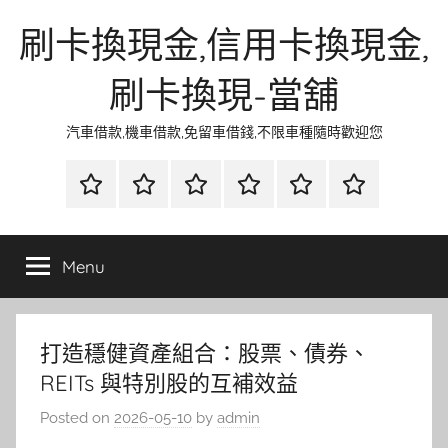
Skip
刷卡換現金,信用卡換現金,
to
content
刷卡換現-當舖
汽車借款,機車借款,免留車借錢,不限車種隨時歡迎您
首
當
網
流
環
聯
頁
鋪
路
行
保
合
金
資
時
清
徵
Menu
融
訊
尚
潔
信
打造穩健資產組合：股票、債券、
REITs 與特別股的互補效益
Posted on
2026-05-10
by
admin