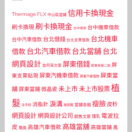
信用卡換現金
Thermage FLX
中山區當舖
刷卡換現金
刷卡換現
台中機車借款
台中借款
台北機車
台北借錢
台中汽車借款
台北支票借款
台北汽車借款
台北當舖
台北
借款
網頁設計
屏東借錢
屏
如何寫文案
屏東房屋二胎
屏東當
屏東汽機車借款
東支票貼現
屏東汽車借款
植
未上市
未上市股票
舖
屏東當鋪
微晶瓷
髮
瘦臉
淚溝
皮秒
消脂針
當舖金融
法令紋
玻尿酸
網頁設計
網頁設計公司
電波拉
銷售文案
隆乳
高雄當舖
皮
高雄汽車借款
高雄當鋪
鳳
飄眉