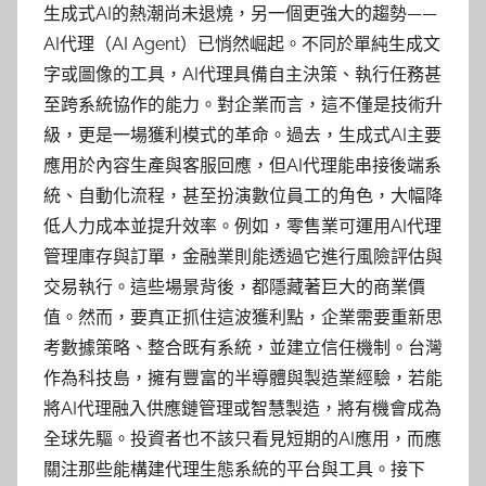
生成式AI的熱潮尚未退燒，另一個更強大的趨勢——
AI代理（AI Agent）已悄然崛起。不同於單純生成文
字或圖像的工具，AI代理具備自主決策、執行任務甚
至跨系統協作的能力。對企業而言，這不僅是技術升
級，更是一場獲利模式的革命。過去，生成式AI主要
應用於內容生產與客服回應，但AI代理能串接後端系
統、自動化流程，甚至扮演數位員工的角色，大幅降
低人力成本並提升效率。例如，零售業可運用AI代理
管理庫存與訂單，金融業則能透過它進行風險評估與
交易執行。這些場景背後，都隱藏著巨大的商業價
值。然而，要真正抓住這波獲利點，企業需要重新思
考數據策略、整合既有系統，並建立信任機制。台灣
作為科技島，擁有豐富的半導體與製造業經驗，若能
將AI代理融入供應鏈管理或智慧製造，將有機會成為
全球先驅。投資者也不該只看見短期的AI應用，而應
關注那些能構建代理生態系統的平台與工具。接下