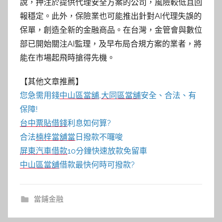
說，押注於提供代理安全方案的公司，風險較低且回
報穩定。此外，保險業也可能推出針對AI代理失誤的
保單，創造全新的金融商品。在台灣，金管會與數位
部已開始關注AI監理，及早布局合規方案的業者，將
能在市場起飛時搶得先機。
【其他文章推薦】
您急需用錢
中山區當舖
,
大同區當舖
安全、合法、有
保障!
台中票貼借錢
利息如何算?
合法
楠梓當舖當
日撥款不囉唆
屏東汽車借款
10分鐘快速放款免留車
中山區當舖
借款最快何時可撥款?
當鋪金融