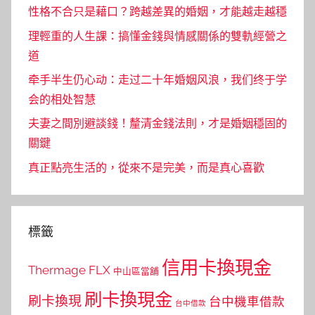
性格不合只是藉口？跨越差異的婚姻，才能越走越穩
理輕重的人生課：搞懂金錢與情感關係的雙軌經營之
道
牵手半生仍心动：走过二十年婚姻风浪，我们终于学
会的相处智慧
夫妻之間別避談錢！釐清金錢法則，才是婚姻穩固的
關鍵
真正點亮生活的，從來不是完美，而是真心喜歡
標籤
信用卡換現金
Thermage FLX
中山區當舖
刷卡換現金
刷卡換現
台中機車借款
台中借款