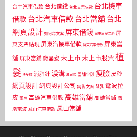
台北機車
台北借錢
台中汽車借款
台北支票借款
台北汽車借款
台北當舖
台北
借款
網頁設計
屏東借錢
屏
如何寫文案
屏東房屋二胎
屏東當
屏東汽機車借款
東支票貼現
屏東汽車借款
植
未上市
未上市股票
舖
屏東當鋪
微晶瓷
髮
瘦臉
淚溝
皮秒
消脂針
當舖金融
法令紋
玻尿酸
網頁設計
網頁設計公司
電波拉
銷售文案
隆乳
高雄當舖
皮
高雄汽車借款
高雄當鋪
鳳
飄眉
鳳山當舖
凰電波
鳳山汽車借款