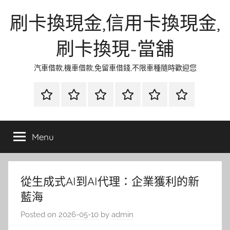
Skip
刷卡換現金,信用卡換現金,
to
content
刷卡換現-當舖
汽車借款,機車借款,免留車借錢,不限車種隨時歡迎您
首
當
網
流
環
聯
頁
鋪
路
行
保
合
金
資
時
清
徵
Menu
融
訊
尚
潔
信
從生成式AI到AI代理：企業獲利的新
藍海
Posted on
2026-05-10
by
admin