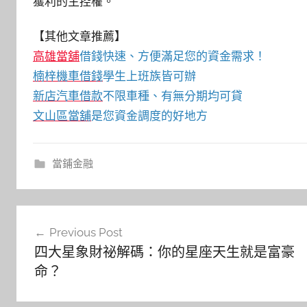
獲利的主控權。
【其他文章推薦】
高雄當舖
借錢快速、方便滿足您的資金需求！
楠梓機車借錢
學生上班族皆可辦
新店汽車借款
不限車種、有無分期均可貸
文山區當舖
是您資金調度的好地方
當鋪金融
文
Previous Post
章
四大星象財祕解碼：你的星座天生就是富豪
導
命？
覽