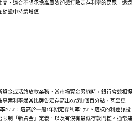
性高，適合不想承擔高風險卻想打敗定存利率的民眾。透過
在動盪中持續增值。
新資金或活絡放款業務。當市場資金緊縮時，銀行會競相提
專案利率通常比牌告定存高出0.5到1個百分點，甚至更
.4%，遠高於一般1年期定存利率1.7%。這樣的利差讓投
否限制「新資金」定義，以及有沒有最低存款門檻。通常建