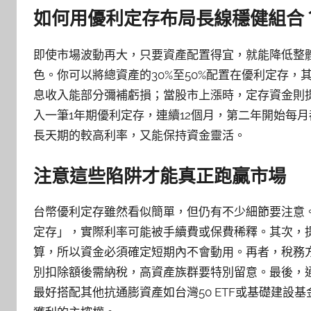
如何用優利定存布局長線穩健組合
即使市場波動再大，只要資產配置得宜，就能降低整
色。你可以將總資產的30%至50%配置在優利定存，
息收入能部分彌補虧損；當股市上漲時，定存資金則
入一筆1年期優利定存，連續12個月，第二年開始每
長天期的較高利率，又能保持資金靈活。
注意這些陷阱才能真正跑贏市場
台幣優利定存雖然看似簡單，但仍有不少細節要注意
定存」，實際利率可能被手續費或保費稀釋。其次，
算，所以資金必須確定短期內不會動用。再者，稅務
別扣除額後需納稅，高資產族群要特別留意。最後，
最好搭配其他抗通膨資產如台灣50 ETF或基礎建