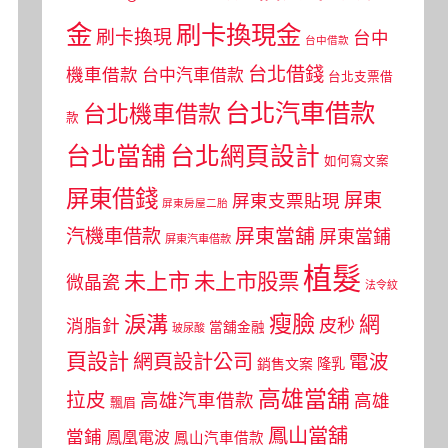
金
刷卡換現金
刷卡換現
台中
台中借款
台北借錢
機車借款
台中汽車借款
台北支票借
台北汽車借款
台北機車借款
款
台北當舖
台北網頁設計
如何寫文案
屏東借錢
屏東
屏東支票貼現
屏東房屋二胎
屏東當舖
汽機車借款
屏東當鋪
屏東汽車借款
植髮
未上市
未上市股票
微晶瓷
法令紋
瘦臉
淚溝
網
皮秒
消脂針
當舖金融
玻尿酸
頁設計
網頁設計公司
電波
銷售文案
隆乳
高雄當舖
拉皮
高雄汽車借款
高雄
飄眉
鳳山當舖
當鋪
鳳凰電波
鳳山汽車借款