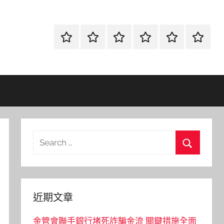
首
當
網
流
環
聯
頁
鋪
路
行
保
合
金
資
時
清
徵
融
訊
尚
潔
信
Search
for:
Search
近期文章
金管會聯手銀行堵死詐騙金流 關鍵措施全面