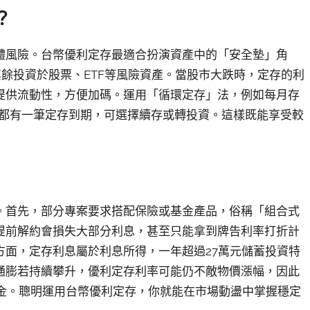
？
體風險。台幣優利定存最適合扮演資產中的「安全墊」角
其餘投資於股票、ETF等風險資產。當股市大跌時，定存的利
提供流動性，方便加碼。運用「循環定存」法，例如每月存
月都有一筆定存到期，可選擇續存或轉投資。這樣既能享受較
。首先，部分專案要求搭配保險或基金產品，俗稱「組合式
提前解約會損失大部分利息，甚至只能拿到牌告利率打折計
方面，定存利息屬於利息所得，一年超過27萬元儲蓄投資特
通膨若持續攀升，優利定存利率可能仍不敵物價漲幅，因此
設基金。聰明運用台幣優利定存，你就能在市場動盪中掌握穩定