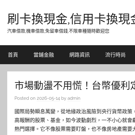
Skip
to
刷卡換現金,信用卡換現
content
汽車借款,機車借款,免留車借錢,不限車種隨時歡迎您
首頁
當鋪金融
網路資訊
流行時尚
市場動盪不用慌！台幣優利
Posted on
2026-05-14
by
admin
國際局勢瞬息萬變，從地緣政治風險到央行貨幣政策
高報酬的股票、基金，如今波動劇烈，一不小心就會
熱門選擇。它不像股票需要盯盤，也不像房地產需要