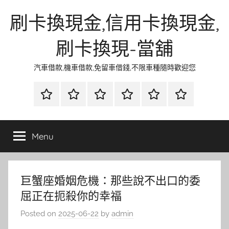
Skip
刷卡換現金,信用卡換現金,
to
content
刷卡換現-當舖
汽車借款,機車借款,免留車借錢,不限車種隨時歡迎您
首
當
網
流
環
聯
頁
鋪
路
行
保
合
金
資
時
清
徵
Menu
融
訊
尚
潔
信
巨蟹座婚姻危機：那些說不出口的委
屈正在扼殺你的幸福
Posted on
2025-06-22
by
admin