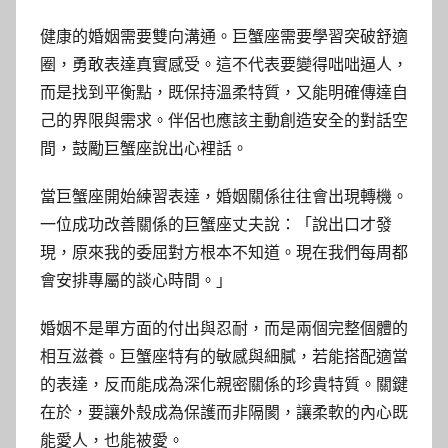
健康的婚姻需要雙向溝通。巨蟹座需要學習突破舒適
圈，勇敢表達真實感受。這不代表要變得咄咄逼人，
而是找到平衡點，既保持溫柔特質，又能明確傳達自
己的界限與需求。伴侶也應該主動創造安全的對話空
間，鼓勵巨蟹座說出心裡話。
當巨蟹座開始練習表達，婚姻關係往往會出現轉機。
一位成功改善關係的巨蟹座丈夫說：「說出口才發
現，原來我的委屈對方根本不知道。現在我們每周都
會安排專屬的談心時間。」
婚姻不是單方面的付出與忍耐，而是兩個完整個體的
相互滋養。巨蟹座特有的敏感與細膩，若能搭配適當
的表達，反而能成為深化親密關係的珍貴特質。關鍵
在於，要讓外殼成為保護而非隔閡，讓柔軟的內心既
能愛人，也能被愛。