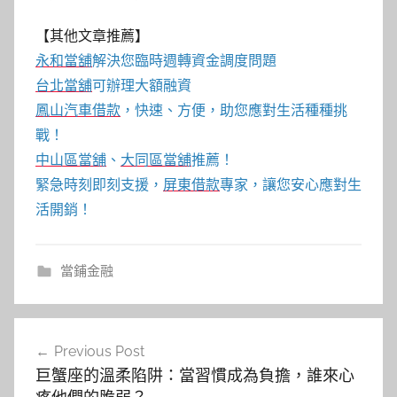
【其他文章推薦】
永和當舖
解決您臨時週轉資金調度問題
台北當舖
可辦理大額融資
鳳山汽車借款
，快速、方便，助您應對生活種種挑
戰！
中山區當舖
、
大同區當舖
推薦！
緊急時刻即刻支援，
屏東借款
專家，讓您安心應對生
活開銷！
當鋪金融
文
Previous Post
章
巨蟹座的溫柔陷阱：當習慣成為負擔，誰來心