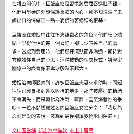
在親密關係中，巨蟹座總是習慣將委屈吞進肚子裡。
他們用堅硬的外殼保護柔軟的內心，卻不知道這些未
說出口的情緒正一點一滴侵蝕著婚姻的根基。
巨蟹座在婚姻中往往扮演照顧者的角色。他們細心體
貼，記得伴侶的每一個喜好，卻很少表達自己的需
求。當感到委屈時，他們選擇沉默而非溝通，期待對
方能讀懂自己的心思。這種被動的相處模式，讓親密
關係中的誤會像滾雪球般越滾越大。
婚姻治療師觀察到，許多巨蟹座夫妻來求助時，問題
往往已經累積到難以收拾的地步。那些被壓抑的情緒
不會消失，而是轉化為冷戰、疏離，甚至爆發性的爭
吵。一位不願透露姓名的巨蟹座女性分享：「我以為
忍耐是愛的表現，沒想到最後卻讓我們形同陌路。」
文山區當舖
新店汽車借款
未上市股票