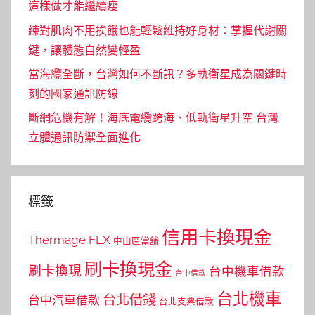
這樣做才能繼續瘦
練對肌肉不用挨餓也能輕鬆維持好身材：掌握代謝關
鍵，讓體態自然變輕盈
當海纜全斷，台灣如何不斷訊？多軌衛星成為關鍵時
刻的國家通訊防線
斷網危機有解！海底電纜跨海、低軌衛星升空 台灣
立體通訊防禦全面進化
標籤
信用卡換現金
Thermage FLX
中山區當舖
刷卡換現金
刷卡換現
台中機車借款
台中借款
台北機車
台北借錢
台中汽車借款
台北支票借款