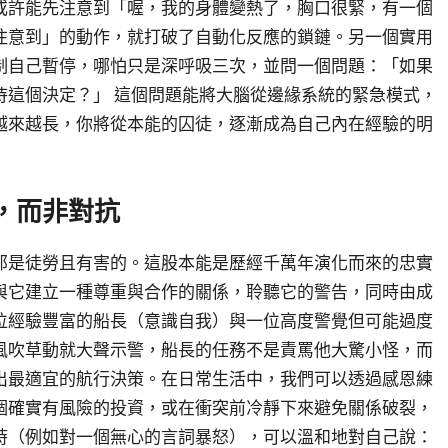
或許能先注意到「喔，我的身體變熱了，胸口很緊，有一個
注意到」的動作，就打破了自動化反應的鎖鏈。另一個實用
制自己暫停，哪怕只是深呼吸三次，並問一個問題：「如果
待這個決定？」 這個問題能將大腦從邊緣系統的緊急模式，
越來越長，你將從本能的囚徒，逐漸成為自己內在經驗的明
，而非對抗
那是徒勞且有害的。這股本能是歷經千萬年演化而來的忠實
與它建立一種尊重與合作的關係，聆聽它的警告，同時由成
位經驗豐富的船長（意識自我）與一位高度警覺但可能過度
風吹草動就大聲示警，船長的任務不是責罵他大驚小怪，而
出最適宜的航行決策。在日常生活中，我們可以透過感恩練
個確實有風險的投資，或在衝突前冷靜下來避免關係破裂，
時（例如對一個無心的言詞暴怒），可以溫和地對自己說：