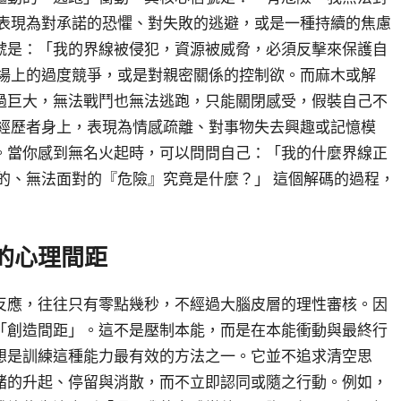
能表現為對承諾的恐懼、對失敗的逃避，或是一種持續的焦慮
號是：「我的界線被侵犯，資源被威脅，必須反擊來保護自
職場上的過度競爭，或是對親密關係的控制欲。而麻木或解
過巨大，無法戰鬥也無法逃跑，只能關閉感受，假裝自己不
傷經歷者身上，表現為情感疏離、對事物失去興趣或記憶模
。當你感到無名火起時，可以問問自己：「我的什麼界線正
的、無法面對的『危險』究竟是什麼？」 這個解碼的過程，
的心理間距
反應，往往只有零點幾秒，不經過大腦皮層的理性審核。因
「創造間距」。這不是壓制本能，而是在本能衝動與最終行
想是訓練這種能力最有效的方法之一。它並不追求清空思
緒的升起、停留與消散，而不立即認同或隨之行動。例如，