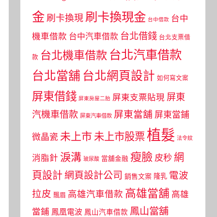
金
刷卡換現金
刷卡換現
台中
台中借款
台北借錢
機車借款
台中汽車借款
台北支票借
台北汽車借款
台北機車借款
款
台北當舖
台北網頁設計
如何寫文案
屏東借錢
屏東
屏東支票貼現
屏東房屋二胎
屏東當舖
汽機車借款
屏東當鋪
屏東汽車借款
植髮
未上市
未上市股票
微晶瓷
法令紋
瘦臉
淚溝
網
皮秒
消脂針
當舖金融
玻尿酸
頁設計
網頁設計公司
電波
銷售文案
隆乳
高雄當舖
拉皮
高雄汽車借款
高雄
飄眉
鳳山當舖
當鋪
鳳凰電波
鳳山汽車借款