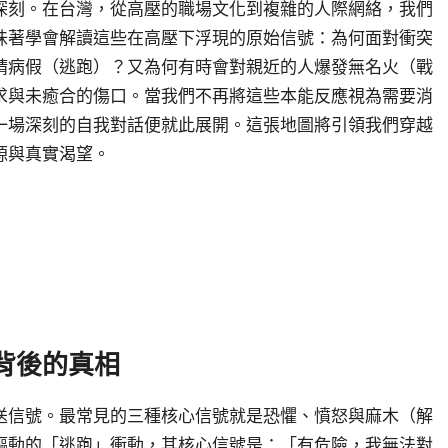
深刻。在台灣，從高壓的職場文化到複雜的人際網絡，我們
味著學會解讀這些在高壓下浮現的原始信號：為何面對衝突
請病假（逃跑）？又為何有時會對親近的人爆發無名火（戰
求與未癒合的傷口。當我們不再將這些本能反應視為需要消
一場深刻的自我對話便就此展開。這張地圖將引領我們穿越
源與真實渴望。
背後的真相
送信號。最常見的三種核心信號就是恐懼、憤怒與麻木（解
驅動的「逃跑」衝動，其核心信號是：「有危險，我無法對