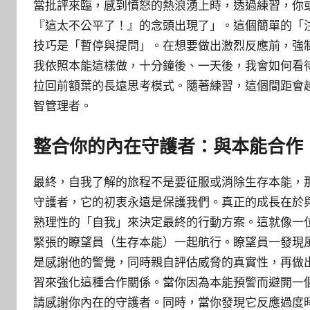
當批評來臨，感到憤怒的熱浪湧上時，透過練習，你
『這太不公平了！』的念頭出現了」。這個簡單的「
技巧是「暫停與提問」。在想要做出激烈反應前，強
我依照本能這樣做，十分鐘後、一天後，我會如何看
拉回前額葉的長遠思考模式。隨著練習，這個間距會
智管理者。
整合你的內在守護者：與本能合作
最終，自我了解的旅程不是要征服或消除生存本能，
守護者，它的初衷永遠是保護我們。真正的成長在於
熟理性的「自我」來決定最終的行動方案。這就像一
緊張的瞭望員（生存本能）一起航行。瞭望員一發現
是感謝他的警覺，同時親自評估威脅的真實性，再做
習來強化這種合作關係。當你因為本能預警而避開一
請感謝你內在的守護者。同時，當你發現它反應過度