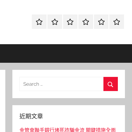
首
當
網
流
環
聯
頁
鋪
路
行
保
合
金
資
時
清
徵
融
訊
尚
潔
信
Search
for:
Search
近期文章
金管會聯手銀行堵死詐騙金流 關鍵措施全面