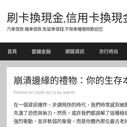
Skip
to
刷卡換現金,信用卡換現
content
汽車借款,機車借款,免留車借錢,不限車種隨時歡迎您
首頁
當鋪金融
網路資訊
流行時尚
崩潰邊緣的禮物：你的生存
Posted on
2026-02-11
by
admin
在一個資訊爆炸、步調飛快的時代，我們時常感到被
充滿了恐慌與無力。然而，或許我們都誤解了這種極
強烈衝動，並非軟弱的象徵，而是你體內那位最古老