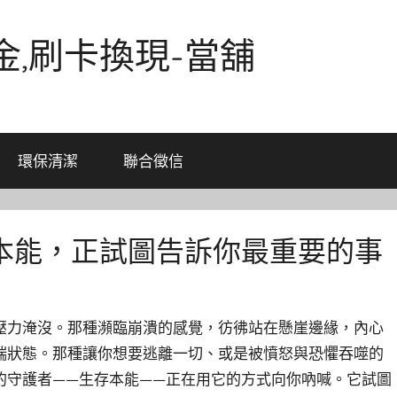
金,刷卡換現-當舖
環保清潔
聯合徵信
本能，正試圖告訴你最重要的事
壓力淹沒。那種瀕臨崩潰的感覺，彷彿站在懸崖邊緣，內心
端狀態。那種讓你想要逃離一切、或是被憤怒與恐懼吞噬的
的守護者——生存本能——正在用它的方式向你吶喊。它試圖