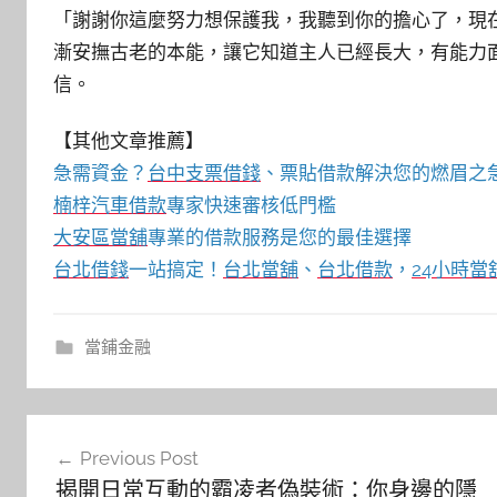
「謝謝你這麼努力想保護我，我聽到你的擔心了，現
漸安撫古老的本能，讓它知道主人已經長大，有能力
信。
【其他文章推薦】
急需資金？
台中支票借錢
、票貼借款解決您的燃眉之
楠梓汽車借款
專家快速審核低門檻
大安區當舖
專業的借款服務是您的最佳選擇
台北借錢
一站搞定！
台北當舖
、
台北借款
，
24小時當
當鋪金融
文
Previous Post
章
揭開日常互動的霸凌者偽裝術：你身邊的隱