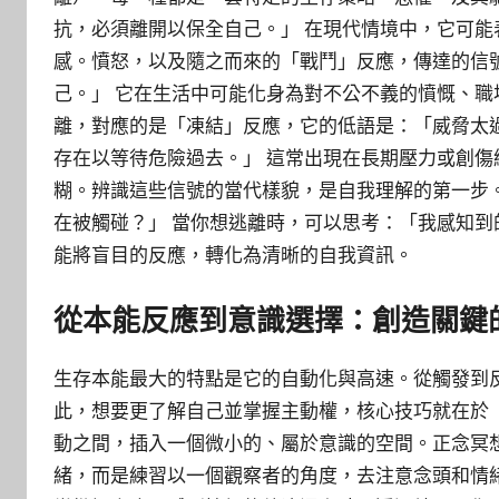
抗，必須離開以保全自己。」 在現代情境中，它可
感。憤怒，以及隨之而來的「戰鬥」反應，傳達的信
己。」 它在生活中可能化身為對不公不義的憤慨、
離，對應的是「凍結」反應，它的低語是：「威脅太
存在以等待危險過去。」 這常出現在長期壓力或創
糊。辨識這些信號的當代樣貌，是自我理解的第一步
在被觸碰？」 當你想逃離時，可以思考：「我感知到
能將盲目的反應，轉化為清晰的自我資訊。
從本能反應到意識選擇：創造關鍵
生存本能最大的特點是它的自動化與高速。從觸發到
此，想要更了解自己並掌握主動權，核心技巧就在於
動之間，插入一個微小的、屬於意識的空間。正念冥
緒，而是練習以一個觀察者的角度，去注意念頭和情