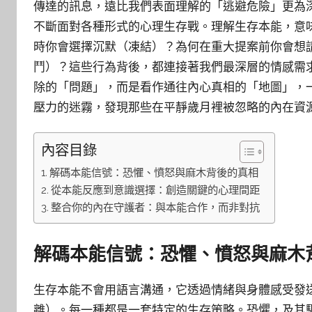
傳達的訊息，遠比我們表面理解的「逃避危險」更為
不斷面對各種形式的心理生存戰。理解生存本能，意
時你會選擇沉默（凍結）？為何在重大提案前你會想
鬥）？這些行為背後，都連接著我們最深層的情感需
除的「問題」，而是看作通往內心真相的「地圖」，
壓力的迷霧，發現那些在平靜歲月裡被忽略的內在資
內容目錄
解碼本能信號：恐懼、憤怒與麻木背後的真相
從本能反應到意識選擇：創造關鍵的心理間距
整合你的內在守護者：與本能合作，而非對抗
解碼本能信號：恐懼、憤怒與麻木
生存本能不會用語言溝通，它透過情緒與身體感受發
離）。每一種都是一套特定的生存策略。恐懼，及其