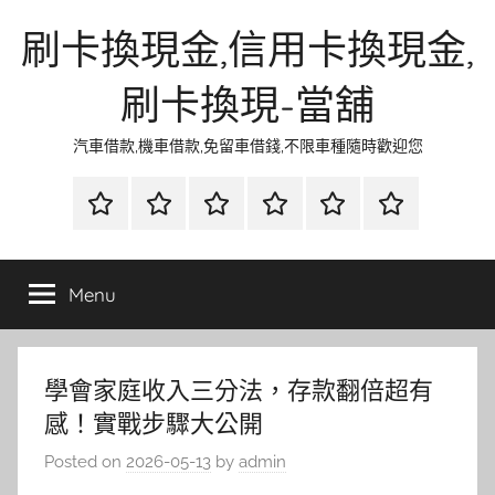
Skip
刷卡換現金,信用卡換現金,
to
content
刷卡換現-當舖
汽車借款,機車借款,免留車借錢,不限車種隨時歡迎您
首
當
網
流
環
聯
頁
鋪
路
行
保
合
金
資
時
清
徵
Menu
融
訊
尚
潔
信
學會家庭收入三分法，存款翻倍超有
感！實戰步驟大公開
Posted on
2026-05-13
by
admin