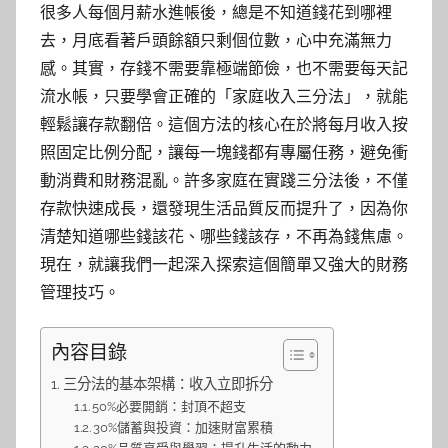
很多人每個月薪水進帳後，總是不知道錢花到哪裡
去，月底看著戶頭餘額只剩個位數，心中充滿無力
感。其實，存錢不需要靠極端節儉，也不需要每天記
流水帳，只要學會正確的「家庭收入三分法」，就能
輕鬆讓存款翻倍。這個方法的核心在於將每月收入按
照固定比例分配，讓每一塊錢都有專屬任務，避免衝
動消費和財務混亂。許多家庭在實踐三分法後，不僅
存款快速成長，還發現生活品質反而提升了，因為你
清楚知道哪些錢該花、哪些錢該存，不再為錢焦慮。
現在，就讓我們一起深入探索這個簡單又強大的財務
管理技巧。
內容目錄
三分法的基本架構：收入立即拆分
50%必要開銷：封頂不超支
30%儲蓄與投資：加速財富累積