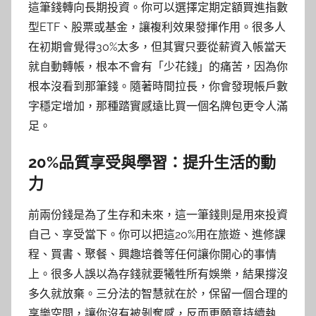
這筆錢轉向長期投資。你可以選擇定期定額買進指數
型ETF、股票或基金，讓複利效果發揮作用。很多人
在初期會覺得30%太多，但其實只要從薪資入帳當天
就自動轉帳，根本不會有「少花錢」的痛苦，因為你
根本沒看到那筆錢。隨著時間拉長，你會發現帳戶數
字穩定增加，那種踏實感遠比買一個名牌包更令人滿
足。
20%品質享受與學習：提升生活的動
力
前兩份錢是為了生存和未來，這一筆錢則是用來投資
自己、享受當下。你可以把這20%用在旅遊、進修課
程、買書、聚餐、興趣培養等任何讓你開心的事情
上。很多人誤以為存錢就要犧牲所有娛樂，結果撐沒
多久就放棄。三分法的智慧就在於，保留一個合理的
享樂空間，讓你沒有被剝奪感，反而更願意持續執