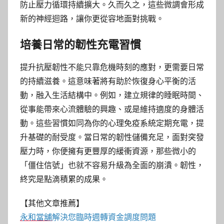
防止壓力循環持續擴大。久而久之，這些微調會形成
新的神經迴路，讓你更從容地面對挑戰。
培養日常的韌性充電習慣
提升抗壓韌性不能只靠危機時刻的應對，更需要日常
的持續滋養。這意味著將有助於恢復身心平衡的活
動，融入生活結構中。例如，建立規律的睡眠時間、
從事能帶來心流體驗的興趣、或是維持適度的身體活
動。這些習慣如同為你的心理免疫系統定期充電，提
升基礎的耐受度。當日常的韌性儲備充足，面對突發
壓力時，你便擁有更豐厚的緩衝資源，那些微小的
「僵住信號」也就不容易升級為全面的崩潰。韌性，
終究是點滴積累的成果。
【其他文章推薦】
永和當舖
解決您臨時週轉資金調度問題