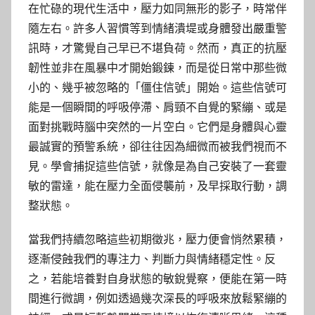
在忙碌的現代生活中，壓力如同無形的影子，時常伴
隨左右。許多人習慣等到情緒潰堤或身體發出嚴重警
訊時，才驚覺自己早已不堪負荷。然而，真正的抗壓
韌性並非在風暴中才開始鍛鍊，而是從日常中那些微
小的、幾乎被忽略的「僵住信號」開始。這些信號可
能是一個瞬間的呼吸停滯、肩頸不自覺的緊繃、或是
面對挑戰時腦中突然的一片空白。它們是身體與心靈
最誠實的預警系統，卻往往因為細微而被我們視而不
見。學會捕捉這些信號，就像是為自己安裝了一套靈
敏的雷達，能在壓力全面侵襲前，及早採取行動，調
整狀態。
當我們持續忽略這些初期徵兆，壓力便會悄然累積，
逐漸侵蝕我們的專注力、判斷力與情緒穩定性。反
之，若能培養對自身狀態的敏銳覺察，便能在第一時
間進行微調，例如透過幾次深長的呼吸來放鬆緊繃的