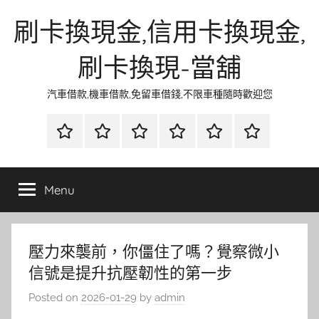
Skip
刷卡換現金,信用卡換現金,
to
content
刷卡換現-當舖
汽車借款,機車借款,免留車借錢,不限車種隨時歡迎您
首
當
網
流
環
聯
頁
鋪
路
行
保
合
金
資
時
清
徵
Menu
融
訊
尚
潔
信
壓力來襲前，你僵住了嗎？覺察微小
信號是提升抗壓韌性的第一步
Posted on
2026-01-29
by
admin