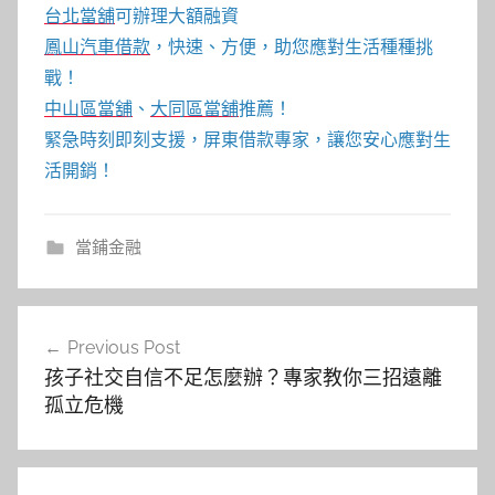
台北當舖
可辦理大額融資
鳳山汽車借款
，快速、方便，助您應對生活種種挑
戰！
中山區當舖
、
大同區當舖
推薦！
緊急時刻即刻支援，屏東借款專家，讓您安心應對生
活開銷！
當鋪金融
文
Previous Post
章
孩子社交自信不足怎麼辦？專家教你三招遠離
導
孤立危機
覽