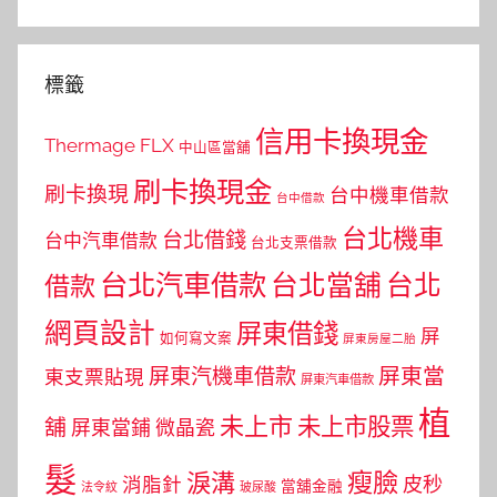
標籤
信用卡換現金
Thermage FLX
中山區當舖
刷卡換現金
刷卡換現
台中機車借款
台中借款
台北機車
台北借錢
台中汽車借款
台北支票借款
台北汽車借款
台北當舖
台北
借款
網頁設計
屏東借錢
屏
如何寫文案
屏東房屋二胎
屏東當
屏東汽機車借款
東支票貼現
屏東汽車借款
植
未上市
未上市股票
舖
屏東當鋪
微晶瓷
髮
瘦臉
淚溝
皮秒
消脂針
當舖金融
法令紋
玻尿酸