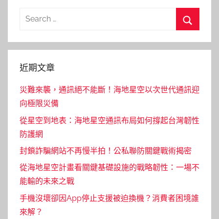
Search
for:
Search
近期文章
災難來襲，通訊絕不能斷！海地星空以次世代通訊迎
向極限災備
從星空到地表：海地星空通訊布局如何撐起台灣韌性
防護網
封鎖詐騙網站不再慢半拍！公私聯防關鍵戰術揭密
從海地星空計畫看關鍵基礎設施的戰略韌性：一場不
能輸的未來之戰
手機沒壞卻因App停止支援被迫換機？消費者困境誰
來解？