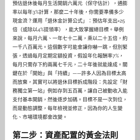
預估退休後每月生活開銷六萬元（保守估計），通膨
率以每年3%計算，那麼二十年後，你需要準備多少
現金流？運用「退休金計算公式」：預估年支出×25
倍（或除以4%提領率），能大致掌握總目標。舉例
來說，每月六萬、一年七十二萬，乘以二十五倍，約
一千八百萬元。這個數字可能會讓你嚇一跳，但別緊
張，透過每月定期定額投資，假設年化報酬率7%，
每月只需存下約兩萬七千元，二十年後就能達成。關
鍵在於「開始」與「持續」——許多人因為目標太高
而放棄，其實可以將退休目標拆成階段：先設定「財
務獨立第一站」例如存到五百萬，讓自己被動收入能
支付基本開銷，然後逐步加碼。目標不是一次到位，
而是動態調整，每年檢視並修正，因為你的人生變
化、市場環境都會改變。
第二步：資產配置的黃金法則