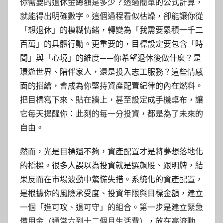
你需要的退休金總額是多少？透過簡單的公式計算，
就能得出明確數字。這個過程看似枯燥，卻能讓你從
「想退休」的模糊情緒，轉變為「我需要累積一千二
百萬」的具體行動。更重要的，目標設定要包含「時
間」與「心境」的維度——你希望退休後做什麼？是
環遊世界、陪伴家人，還是投入志工服務？這些情感
面的描繪，會成為你堅持資產配置紀律的內在燃料。
把目標寫下來、貼在牆上，甚至設定成手機桌布，讓
它每天提醒你：此刻的每一分投資，都是為了未來的
自由。
然而，光是目標還不夠，資產配置才是將夢想落地化
的橋樑。很多人誤以為投資就是選飆股、跟明牌，結
果反而在市場波動中驚慌失措。系統化的資產配置，
是根據你的風險承受度、投資年限與目標金額，建立
一個「進可攻、退可守」的組合。第一步是建立緊急
備用金（通常六到十二個月生活費），放在高流動