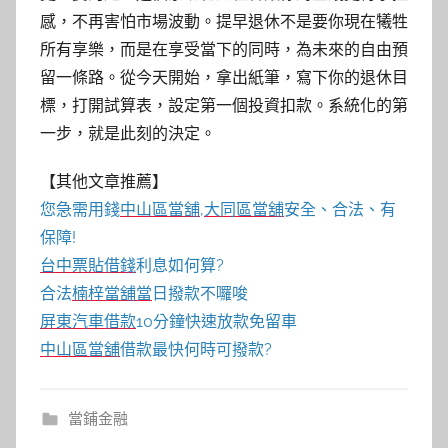
感，不再害怕市場波動。提早退休不是要你現在犧牲
所有享樂，而是在享受當下的同時，為未來的自由預
留一條路。從今天開始，拿出紙筆，寫下你的退休目
標，打開試算表，設定第一個投資扣款。系統化的第
一步，就是此刻的決定。
【其他文章推薦】
您急需用錢
中山區當舖
,
大同區當舖
安全、合法、有
保障!
台中票貼借錢
利息如何算?
合法
楠梓當舖當
日撥款不囉唆
屏東汽車借款
10分鐘快速放款免留車
中山區當舖
借款最快何時可撥款?
當鋪金融