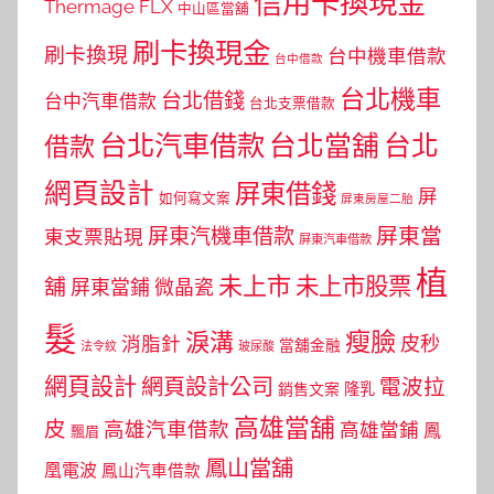
信用卡換現金
Thermage FLX
中山區當舖
刷卡換現金
刷卡換現
台中機車借款
台中借款
台北機車
台北借錢
台中汽車借款
台北支票借款
台北汽車借款
台北當舖
台北
借款
網頁設計
屏東借錢
屏
如何寫文案
屏東房屋二胎
屏東當
屏東汽機車借款
東支票貼現
屏東汽車借款
植
未上市
未上市股票
舖
屏東當鋪
微晶瓷
髮
瘦臉
淚溝
皮秒
消脂針
當舖金融
法令紋
玻尿酸
網頁設計
網頁設計公司
電波拉
銷售文案
隆乳
高雄當舖
皮
高雄汽車借款
高雄當鋪
鳳
飄眉
鳳山當舖
凰電波
鳳山汽車借款