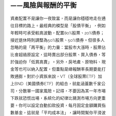
——風險與報酬的平衡
資產配置不是讓你一夜致富，而是讓你穩穩地走在通
往目標的路上。最經典的模型是「股債平衡」，例如
年輕時可承受較高波動，配置80%股票、20%債券；
接近退休時則調整為50%股票、50%債券。但很多人
忽略的是「再平衡」的力量：當股市大漲時，股票佔
比會超過原設定，這時賣出部分股票、買入債券，等
於強迫你「低買高賣」。另外，房地產、原物料、現
金等也可以納入配置，但重點是總報酬率長期要能打
敗通膨。對於小資族來說，VT（全球股票ETF）加
上BND（美國債券ETF）的組合，就能涵蓋數千家公
司，分散單一國家風險。記得，不要因為某一年市場
下跌就恐慌出場，系統化的紀律比猜測市場方向更重
要。你可以設定自動扣款投資，每月固定金額購買指
數基金，這就是「平均成本法」，讓時間幫你平滑波