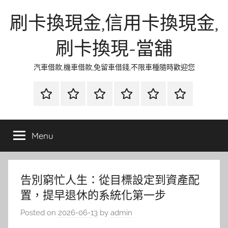
Skip
刷卡換現金,信用卡換現金,
to
content
刷卡換現-當舖
汽車借款,機車借款,免留車借錢,不限車種隨時歡迎您
首
當
網
流
環
聯
頁
鋪
路
行
保
合
金
資
時
清
徵
Menu
融
訊
尚
潔
信
告別窮忙人生：從目標設定到資產配
置，提早退休的系統化第一步
Posted on
2026-06-13
by
admin