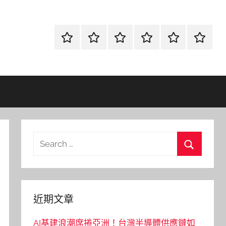
首
當
網
流
環
聯
頁
鋪
路
行
保
合
金
資
時
清
徵
融
訊
尚
潔
信
Search
for:
Search
近期文章
AI基建浪潮席捲亞洲！台灣半導體供應鏈如