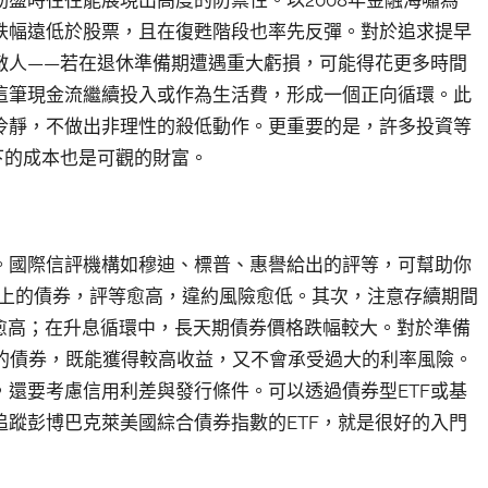
跌幅遠低於股票，且在復甦階段也率先反彈。對於追求提早
敵人——若在退休準備期遭遇重大虧損，可能得花更多時間
這筆現金流繼續投入或作為生活費，形成一個正向循環。此
冷靜，不做出非理性的殺低動作。更重要的是，許多投資等
下的成本也是可觀的財富。
。國際信評機構如穆迪、標普、惠譽給出的評等，可幫助你
以上的債券，評等愈高，違約風險愈低。其次，注意存續期間
感度愈高；在升息循環中，長天期債券價格跌幅較大。對於準備
）的債券，既能獲得較高收益，又不會承受過大的利率風險。
還要考慮信用利差與發行條件。可以透過債券型ETF或基
蹤彭博巴克萊美國綜合債券指數的ETF，就是很好的入門