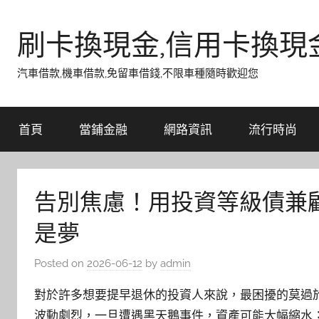
Skip
to
刷卡換現金,信用卡換現
content
汽車借款,機車借款,免留車借錢,不限車種隨時歡迎您
首頁
當鋪金融
網路資訊
流行時尚
告別焦慮！用投資等級債兼
是夢
Posted on
2026-06-12
by
admin
對於許多想要提早退休的投資人來說，最困擾的莫過
波動劇烈，一旦遭遇黑天鵝事件，資產可能大幅縮水