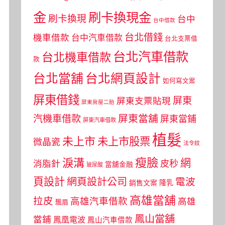
金
刷卡換現金
刷卡換現
台中
台中借款
台北借錢
機車借款
台中汽車借款
台北支票借
台北汽車借款
台北機車借款
款
台北當舖
台北網頁設計
如何寫文案
屏東借錢
屏東
屏東支票貼現
屏東房屋二胎
屏東當舖
汽機車借款
屏東當鋪
屏東汽車借款
植髮
未上市
未上市股票
微晶瓷
法令紋
瘦臉
淚溝
網
皮秒
消脂針
當舖金融
玻尿酸
頁設計
網頁設計公司
電波
銷售文案
隆乳
高雄當舖
拉皮
高雄汽車借款
高雄
飄眉
鳳山當舖
當鋪
鳳凰電波
鳳山汽車借款