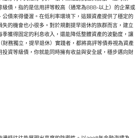
級債，指的是信用評等較高（通常為BBB-以上）的企業或
、公債來得優渥。在低利率環境下，這類資產提供了穩定的
損失的機會也小很多。對於規劃提早退休的族群而言，建立
每季獲得固定的利息收入，還能降低整體資產的波動度，讓
E（財務獨立，提早退休）實踐者，都將高評等債券視為資產
用投資等級債，你就能同時擁有收益與安全感，穩步邁向財
盪時往往能展現出高度的防禦性。以2008年金融海嘯為