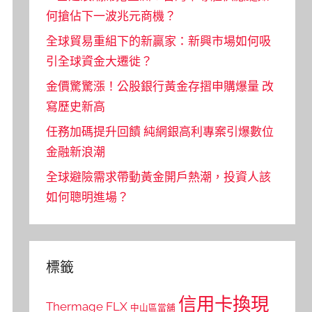
何搶佔下一波兆元商機？
全球貿易重組下的新贏家：新興市場如何吸
引全球資金大遷徙？
金價驚驚漲！公股銀行黃金存摺申購爆量 改
寫歷史新高
任務加碼提升回饋 純網銀高利專案引爆數位
金融新浪潮
全球避險需求帶動黃金開戶熱潮，投資人該
如何聰明進場？
標籤
信用卡換現
Thermage FLX
中山區當舖