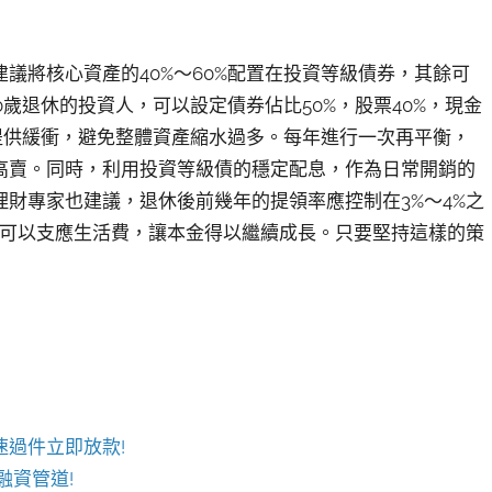
議將核心資產的40%～60%配置在投資等級債券，其餘可
60歲退休的投資人，可以設定債券佔比50%，股票40%，現金
提供緩衝，避免整體資產縮水過多。每年進行一次再平衡，
高賣。同時，利用投資等級債的穩定配息，作為日常開銷的
財專家也建議，退休後前幾年的提領率應控制在3%～4%之
好可以支應生活費，讓本金得以繼續成長。只要堅持這樣的策
速過件立即放款!
融資管道!