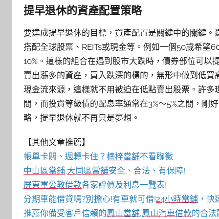
提早退休的資產配置策略
要達成提早退休的目標，資產配置是關鍵中的關鍵。建
搭配全球股票、REITs或現金等。例如一個50歲希望
10%。這樣的組合在遇到股市大跌時，債券部位可以
賣出漲多的資產，買入跌深的標的，無形中做到低買
現金流來源，這樣就不用被迫在低點賣出股票。許多理
間，而投資等級債的配息率通常在3%～5%之間，剛
略，提早退休就不再只是夢想。
【其他文章推薦】
帳單卡關、週轉卡住？
楠梓當舖
不看聯徵
中山區當舖
,
大同區當舖
安全、合法、有保障!
屏東軍公教借款
各家評價及利息一覽表!
分期車能借貸嗎?別擔心!有車就可借!
24小時當鋪
，快
推薦你備受客戶信賴的
鳳山當舖
,
鳳山汽車借款
的合法