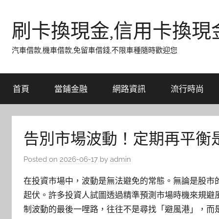
Skip
to
刷卡換現金,信用卡換現
content
汽車借款,機車借款,免留車借錢,不限車種隨時歡迎您
首頁
當鋪金融
網路資訊
流行時尚
告別市場波動！定期再平衡
Posted on
2026-06-17
by
admin
在投資市場中，波動是無法避免的常態。無論是股市
起伏。許多投資人試圖透過精準預測市場時機來規避
制波動的最後一哩路，往往不是尋找「避風港」，而