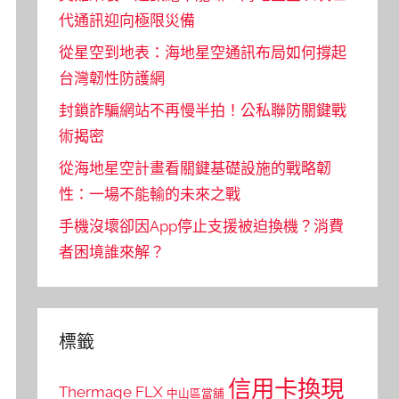
代通訊迎向極限災備
從星空到地表：海地星空通訊布局如何撐起
台灣韌性防護網
封鎖詐騙網站不再慢半拍！公私聯防關鍵戰
術揭密
從海地星空計畫看關鍵基礎設施的戰略韌
性：一場不能輸的未來之戰
手機沒壞卻因App停止支援被迫換機？消費
者困境誰來解？
標籤
信用卡換現
Thermage FLX
中山區當舖