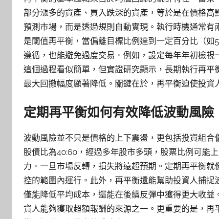
部分漲多的資產、買入跌深的資產，等於是在價格高
預測市場，而是透過規則自動實現。執行時機通常有
是閾值再平衡，當偏離目標比例達到一定百分比（如
遵循，也能避免過度交易。例如，設定每年年初檢視
這個過程看似簡單，但實證研究顯示，長期執行再平
最大回撤幅度顯著降低。關鍵在於，再平衡迫使投資
定期再平衡如何有效降低波動風險
波動風險並不只是價格的上下震盪，更包括投資組合
股債比為40:60，經過多年股市多頭，股票比例可能上
力。一旦市場反轉，損失將遠超預期。定期再平衡就
控的範圍內運行。此外，再平衡還能幫助投資人捕捉
僅能降低平均成本，還能在後續反彈中獲得更大收益
資人能夠獲取超額報酬的來源之一。更重要的是，再