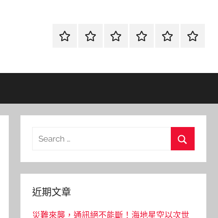
首
當
網
流
環
聯
頁
鋪
路
行
保
合
金
資
時
清
徵
融
訊
尚
潔
信
Search
for:
Search
近期文章
災難來襲，通訊絕不能斷！海地星空以次世