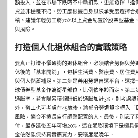
額投入，並在市場下跌時不中斷扣款，更能發揮「逢
資並非穩賺不賠，勞工應根據自身風險承受度選擇合
積。建議年輕勞工將70%以上資金配置於股票型基金，
與風險。
打造個人化退休組合的實戰策略
要真正打造不懼通膨的退休組合，必須結合勞保與勞
休後的「基本開銷」，包括生活費、醫療費、居住費
與個人儲蓄補足。第二步是善用勞退自選平台，選擇
球債券型基金作為衛星部位，比例依年齡而定。第三
通膨率，若實際累積報酬低於通膨加計3%，則考慮調
外，勞工也可考慮在45歲後，將部分勞退資金轉入
風險，適合不擅長自行調整配置的人。最後，別忘了
付，最多延後五年可增20%，這在通膨環境下是極具
金依然能保持真實購買力，安穩度過晚年。