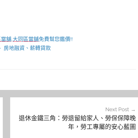
區當舖
,
大同區當舖
免費幫您鑑價!!
 房地融資、薪轉貸款
Next Post
退休金鐵三角：勞退留給家人、勞保保障晚
年，勞工專屬的安心藍圖