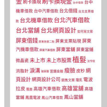
金
刷卡換現金
刷卡換現
台中
台中借款
台北借錢
機車借款
台中汽車借款
台北支票借
台北汽車借款
台北機車借款
款
台北當舖
台北網頁設計
如何寫文案
屏東借錢
屏東
屏東支票貼現
屏東房屋二胎
屏東當舖
汽機車借款
屏東當鋪
屏東汽車借款
植髮
未上市
未上市股票
微晶瓷
法令紋
瘦臉
淚溝
網
皮秒
消脂針
當舖金融
玻尿酸
頁設計
網頁設計公司
電波
銷售文案
隆乳
高雄當舖
拉皮
高雄汽車借款
高雄
飄眉
鳳山當舖
當鋪
鳳凰電波
鳳山汽車借款