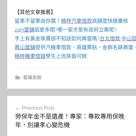
【其他文章推薦】
留車不留車由你選！
楠梓汽車借款
高額度快速審核
24H當舖
這麼多間?哪一家才是有政府立案呢?
手上有黃金珠寶卻不知該如何典當嗎?
台北借款
,
中山
鳳山當舖
提供汽機車借款、高雄票貼、金飾名錶典當、
楠梓機車借錢
學生上班族皆可辦
當鋪金融
文
Previous Post
章
勞保年金不是遺產！專家：專款專用保晚
導
年，別讓孝心變危機
覽