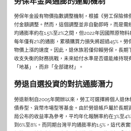
勞保年金與通膨的連動機制
勞保年金設有物價指數調整機制，根據《勞工保險條
付金額調整。然而，這個調整並非自動即時，而是需
均通膨率約在1.5%至2%之間，但2022年因國際原
每年僅有2%的通膨，累積購買力損失將超過45%。
物價上漲的速度。因此，退休族若僅仰賴勞保，長期
收支失衡的財務挑戰，未來給付水準是否還能維持現
「地基」，而非「全部建材」。
勞退自選投資的對抗通膨潛力
勞退新制自2005年開辦以來，勞工可選擇將個人退
債券型、貨幣市場型等基金。由於勞退帳戶屬於長期
局公布的收益率為參考，平均年化報酬率約在3%至4
到6%至8%。而同期台灣平均通膨率約1.5%，這代