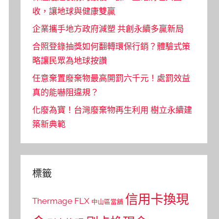
收，讓地球與健康雙贏
企業攜手地方政府減塑 共創永續多贏新局
合照登錄抽獎如何翻轉環保行銷？體驗式策
略讓民眾為地球按讚
任意棄置廢棄物最高開罰六千元！處罰效益
真的能嚇阻違規？
化廢為寶！台灣廢棄物再生利用 樹立永續建
築新典範
標籤
信用卡換現
Thermage FLX
中山區當舖