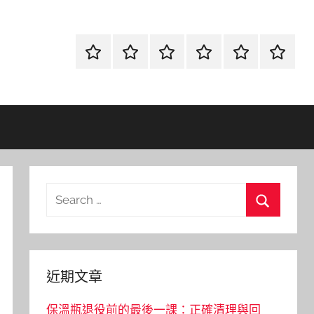
首
當
網
流
環
聯
頁
鋪
路
行
保
合
金
資
時
清
徵
融
訊
尚
潔
信
Search
for:
Search
近期文章
保溫瓶退役前的最後一課：正確清理與回