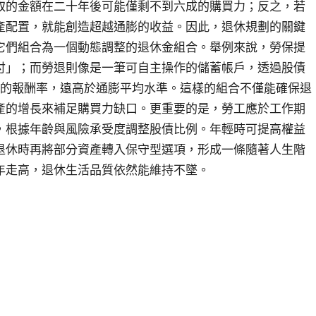
取的金額在二十年後可能僅剩不到六成的購買力；反之，若
產配置，就能創造超越通膨的收益。因此，退休規劃的關鍵
它們組合為一個動態調整的退休金組合。舉例來說，勞保提
付」；而勞退則像是一筆可自主操作的儲蓄帳戶，透過股債
%的報酬率，遠高於通膨平均水準。這樣的組合不僅能確保退
產的增長來補足購買力缺口。更重要的是，勞工應於工作期
，根據年齡與風險承受度調整股債比例。年輕時可提高權益
退休時再將部分資產轉入保守型選項，形成一條隨著人生階
年走高，退休生活品質依然能維持不墜。