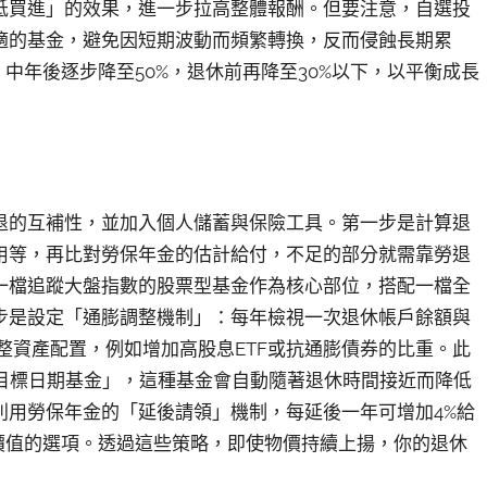
低買進」的效果，進一步拉高整體報酬。但要注意，自選投
適的基金，避免因短期波動而頻繁轉換，反而侵蝕長期累
中年後逐步降至50%，退休前再降至30%以下，以平衡成長
退的互補性，並加入個人儲蓄與保險工具。第一步是計算退
用等，再比對勞保年金的估計給付，不足的部分就需靠勞退
一檔追蹤大盤指數的股票型基金作為核心部位，搭配一檔全
步是設定「通膨調整機制」：每年檢視一次退休帳戶餘額與
整資產配置，例如增加高股息ETF或抗通膨債券的比重。此
「目標日期基金」，這種基金會自動隨著退休時間接近而降低
利用勞保年金的「延後請領」機制，每延後一年可增加4%給
價值的選項。透過這些策略，即使物價持續上揚，你的退休