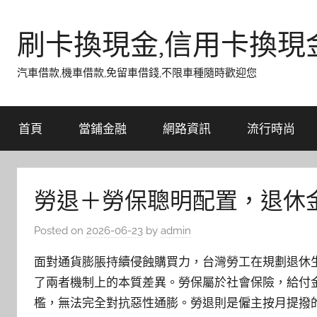
Skip
to
刷卡換現金,信用卡換現
content
汽車借款,機車借款,免留車借錢,不限車種隨時歡迎您
首頁
當鋪金融
網路資訊
流行時尚
勞退＋勞保聰明配置，退休
Posted on
2026-06-23
by
admin
面對通貨膨脹持續侵蝕購買力，台灣勞工在規劃退休
了兩者機制上的本質差異。勞保屬於社會保險，給付
檻，無法完全對抗惡性通膨。勞退則是僱主按月提撥