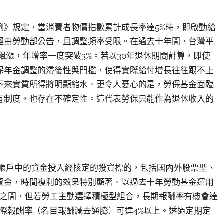
例》規定，當消費者物價指數累計成長率達5%時，即啟動給
經由勞動部公告，且調整頻率受限。在過去十年間，台灣平
物料飆漲，年增率一度突破3%。若以30年退休期間計算，即使
勞保年金調整的滯後性與門檻，使得實際給付增長往往跟不上
下來實質所得將明顯縮水。更令人憂心的是，勞保基金面臨
有制度，也存在不確定性。這代表勞保只能作為退休收入的
休帳戶中的資金投入經核定的投資標的，包括國內外股票型、
資金，時間複利的效果特別顯著。以過去十年勞動基金運用
%之間，但若勞工主動選擇積極型組合，長期報酬率有機會達
表實際報酬率（名目報酬減去通膨）可達4%以上。透過定期定