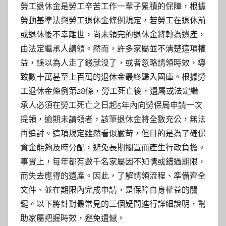
勞工退休金是勞工辛苦工作一輩子累積的保障，根據
勞動基準法與勞工退休金條例規定，若勞工在退休前
或退休後不幸離世，尚未領完的退休金將轉為遺產，
由法定繼承人請領。然而，許多家屬並不清楚這項權
益，誤以為人走了錢就沒了，或者忽略請領時效，導
致數十萬甚至上百萬的退休金最終歸入國庫。根據勞
工退休金條例第28條，勞工死亡後，遺屬或法定繼
承人必須在勞工死亡之日起5年內向勞保局申請一次
提領，逾期未請領者，該筆退休金將全數充公，無法
再追討。這項規定雖然看似嚴苛，但目的是為了確保
資金能夠及時分配，避免長期擱置而產生行政負擔。
事實上，每年都有數千名家屬因不知情或錯過期限，
而失去應得的遺產。因此，了解請領流程、準備齊全
文件、並在期限內完成申請，是保障自身權益的關
鍵。以下將針對最常見的三個疑問進行詳細說明，幫
助家屬把握時效，避免遺憾。