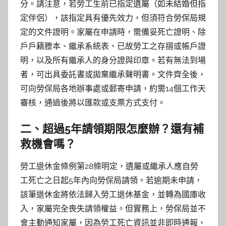
分。請注意，若勞工生前已指定遺屬（如未結婚但指
定伴侶），該指定具有優先效力，但須符合勞保局規
定的文件證明。家屬在申請時，需備妥死亡證明、除
戶戶籍謄本、繼承系統表、已故勞工之存摺或帳戶證
明，以及所有繼承人的身分證與印章。若有無法到場
者，可出具委託書或拋棄繼承聲明書。文件齊全後，
可向勞保局各地辦事處或郵寄申請，約需14個工作天
審核，通過後將以匯款或支票方式支付。
二、超過5年請領期限怎麼辦？還有補
救機會嗎？
勞工退休金條例第28條明定，遺屬或繼承人應自勞
工死亡之日起5年內向勞保局請領。若逾期未申請，
該筆退休金將依法歸入勞工退休基金，並轉為國庫收
入，家屬完全喪失請領權益。但實務上，勞保局並不
會主動通知家屬，因為勞工死亡資訊並非即時通報，