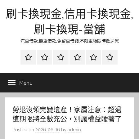
Skip
刷卡換現金,信用卡換現金,
to
content
刷卡換現-當舖
汽車借款,機車借款,免留車借錢,不限車種隨時歡迎您
首
當
網
流
環
聯
頁
鋪
路
行
保
合
金
資
時
清
徵
Menu
融
訊
尚
潔
信
勞退沒領完變遺產！家屬注意：超過
這期限將全數充公，別讓權益睡著了
Posted on
2026-06-16
by
admin