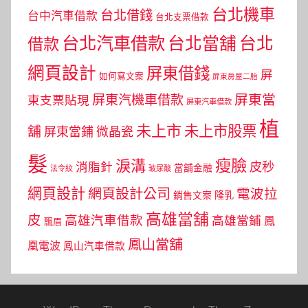
台北機車
台北借錢
台中汽車借款
台北支票借款
台北汽車借款
台北當舖
台北
借款
網頁設計
屏東借錢
屏
如何寫文案
屏東房屋二胎
屏東當
屏東汽機車借款
東支票貼現
屏東汽車借款
植
未上市
未上市股票
舖
屏東當鋪
微晶瓷
髮
瘦臉
淚溝
皮秒
消脂針
當舖金融
法令紋
玻尿酸
網頁設計
網頁設計公司
電波拉
銷售文案
隆乳
高雄當舖
皮
高雄汽車借款
高雄當鋪
鳳
飄眉
鳳山當舖
凰電波
鳳山汽車借款