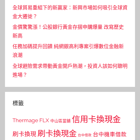
全球貿易重組下的新贏家：新興市場如何吸引全球資
金大遷徙？
金價驚驚漲！公股銀行黃金存摺申購爆量 改寫歷史
新高
任務加碼提升回饋 純網銀高利專案引爆數位金融新
浪潮
全球避險需求帶動黃金開戶熱潮，投資人該如何聰明
進場？
標籤
信用卡換現金
Thermage FLX
中山區當舖
刷卡換現金
刷卡換現
台中機車借款
台中借款