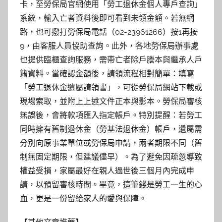
卡，至勞保局官網使用「勞工退休金個人專戶查詢」
系統，輸入亡者資料後即可看到未領金額。若無網
路，也可撥打勞保局電話（02-23961266）按1再按
9，由客服人員協助查詢。此外，各地勞保局辦事處
也提供臨櫃查詢服務，需帶亡者除戶謄本與繼承人戶
籍資料。當確認金額後，請領流程相對簡單：填寫
「勞工退休金遺屬請領書」，可從勞保局網站下載或
現場索取，並附上上述文件正本與影本。勞保局審核
無誤後，會將款項匯入指定帳戶。特別提醒：若勞工
同時擁有舊制退休金（勞基法退休金）帳戶，遺屬需
分別向原事業單位或勞保局申請，兩者期限不同（舊
制無固定期限，但建議儘早）。為了避免因疏忽導致
權益受損，家屬最好在親人過世後三個月內完成申
請，以預留審核時間。畢竟，這筆錢是勞工一生的心
血，更是一份留給家人的愛與保障。