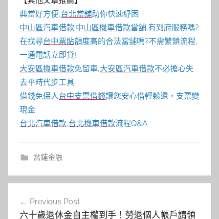
【其他文章推薦】
典當好方便,
台北當舖
助你快速紓困
中山區汽車借款
.
中山區機車借款
當舖,有到府服務嗎?
在找尋
台中票貼
額度高的合法當舖嗎?不需繁鎖流程,
一通電話立即貸!
大安區機車借款
免留車,
大安區汽車借款
不必擔心失
去平時代步工具
借錢免保人
台中支票借錢
讓您安心借輕鬆還，支票變
現金
台北汽車借款
,
台北機車借款
流程Q&A
當鋪金融
文
Previous Post
章
六十歲退休金自主權到手！勞退個人帳戶請領