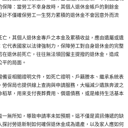
的保障：當勞工不幸身故時，其個人退休金帳戶的剩餘金
設計不僅確保勞工一生努力累積的退休金不會因意外而流
死亡，其個人退休金專戶之本金及累積收益，應由遺屬或遺
：它代表國家以法律強制力，保障勞工對自身退休金的完整
若在退休前死亡，往往無法領回僱主提撥的退休金，造成
公平的局面。
需備妥相關證明文件，如死亡證明、戶籍謄本、繼承系統表
。勞保局也提供線上查詢與申請服務，大幅減少遺族奔波之
命稻草，用來支付喪葬費用、償還債務，或是維持生活基本
益一無所知，導致申請率未如預期。這不僅是資訊傳遞的缺
入探討勞退新制如何確保退休金成為遺產，以及家人應如何