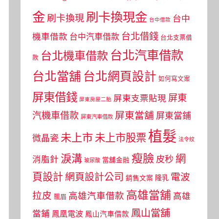
金
刷卡換現金
刷卡換現
台中
台中借款
台北借錢
機車借款
台中汽車借款
台北支票借
台北汽車借款
台北機車借款
款
台北當舖
台北網頁設計
如何寫文案
屏東借錢
屏東
屏東支票貼現
屏東房屋二胎
屏東當舖
汽機車借款
屏東當鋪
屏東汽車借款
植髮
未上市
未上市股票
微晶瓷
法令紋
瘦臉
淚溝
網
皮秒
消脂針
當舖金融
玻尿酸
頁設計
網頁設計公司
電波
銷售文案
隆乳
高雄當舖
拉皮
高雄汽車借款
高雄
飄眉
鳳山當舖
當鋪
鳳凰電波
鳳山汽車借款