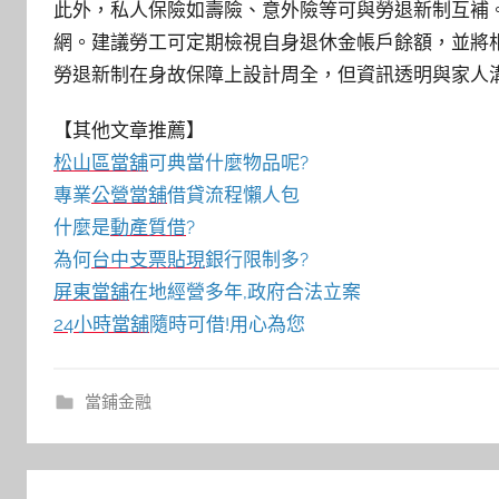
此外，私人保險如壽險、意外險等可與勞退新制互補
網。建議勞工可定期檢視自身退休金帳戶餘額，並將
勞退新制在身故保障上設計周全，但資訊透明與家人
【其他文章推薦】
松山區當舖
可典當什麼物品呢?
專業
公營當舖
借貸流程懶人包
什麼是
動產質借
?
為何
台中支票貼現
銀行限制多?
屏東當舖
在地經營多年,政府合法立案
24小時當舖
隨時可借!用心為您
當鋪金融
文