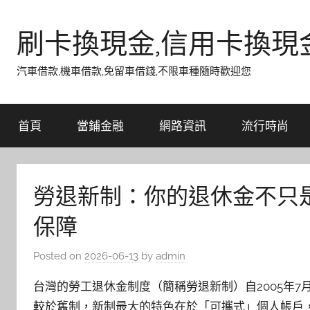
Skip
to
刷卡換現金,信用卡換現
content
汽車借款,機車借款,免留車借錢,不限車種隨時歡迎您
首頁
當鋪金融
網路資訊
流行時尚
勞退新制：你的退休金不只
保障
Posted on
2026-06-13
by
admin
台灣的勞工退休金制度（簡稱勞退新制）自2005年
較於舊制，新制最大的特色在於「可攜式」個人帳戶