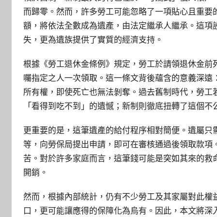
而歸零。然而，許多勞工可能忽略了一項貼心且重要
額，將依法全數成為遺產，由法定繼承人繼承。這項
失，更為遺族提供了實質的經濟支持。
根據《勞工退休金條例》規定，勞工於請領退休金前
囑指定之人一次領取。這一條文背後蘊含的意義深遠
所有權，即使死亡也無法剝奪。過去舊制時代，勞工
「看得到吃不到」的遺憾；新制則徹底扭轉了這個不
更重要的是，這筆遺產的給付程序相對簡便。遺屬只
等，向勞保局提出申請，即可在審核通過後領取款項
苦。對於許多家庭而言，這筆錢可能是突如其來的救
開銷。
然而，根據內部統計，仍有不少勞工及其家屬對此權
口，更可能讓應得的保障化為烏有。因此，本文將深