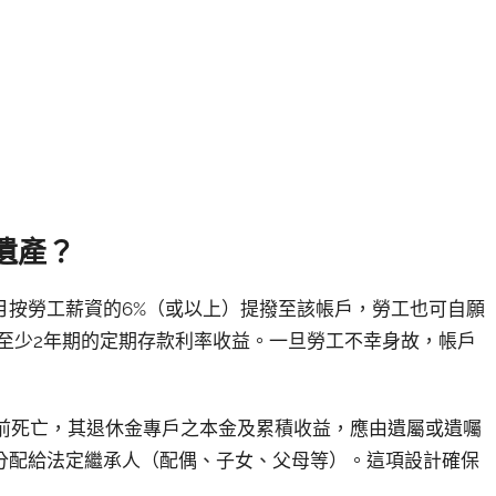
遺產？
月按勞工薪資的6%（或以上）提撥至該帳戶，勞工也可自願
至少2年期的定期存款利率收益。一旦勞工不幸身故，帳戶
金前死亡，其退休金專戶之本金及累積收益，應由遺屬或遺囑
分配給法定繼承人（配偶、子女、父母等）。這項設計確保