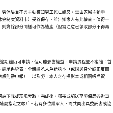
，勞保局並不會主動獲知勞工死亡訊息，需由家屬主動申
休金制度資料卡）妥善保存，並告知家人有此權益。值得一
，則剩餘部分同樣可作為遺產（但需注意已領取部分不得再
，逾期雖仍可申請，但可能影響權益。申請流程並不複雜：首
、繼承系統表、全體繼承人戶籍謄本（或國民身分證正反面
稅額則需申報），以及勞工本人之存摺影本或相關帳戶資
網站下載或現場索取。完成後，郵寄或親送至勞保局各辦事
入遺屬指定之帳戶。若有多位繼承人，需共同出具委託書或協