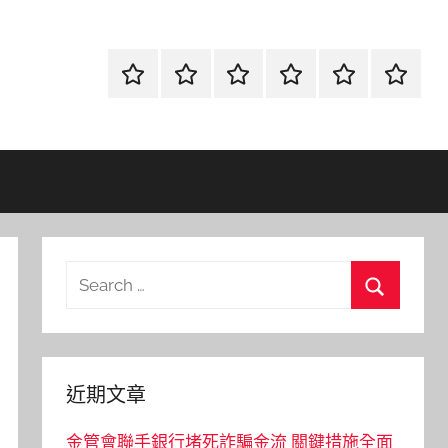
首
當
網
流
環
聯
頁
鋪
路
行
保
合
金
資
時
清
徵
融
訊
尚
潔
信
Search
for:
Search
近期文章
金管會聯手銀行堵死詐騙金流 關鍵措施全面