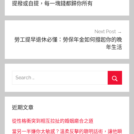
導
提撥或自提，每一塊錢都歸你所有
覽
Next Post
勞工提早退休必懂：勞保年金如何撐起你的晚
年生活
Search
for:
Search
近期文章
從性格衝突到相互拉扯的婚姻磨合之道
當另一半嫌你太敏感？溫柔反擊的聰明話術，讓他瞬