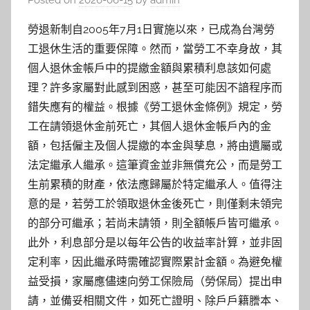
Posted on
2026-06-15
by
admin
勞退新制自2005年7月1日實施以來，已成為台灣勞
工退休生活的重要保障。然而，當勞工不幸身故，其
個人退休金帳戶中的提繳金額與累積利息該如何處
理？許多家屬對此感到困惑，甚至可能因不諳程序而
錯失應有的權益。根據《勞工退休金條例》規定，勞
工在請領退休金前死亡，其個人退休金帳戶內的金
額，包括僱主及個人提繳的本金與孳息，將由遺屬或
法定繼承人繼承。這筆資金並非無償充公，而是勞工
生前累積的財產，依法應歸屬於特定繼承人。值得注
意的是，若勞工於領取退休金後死亡，則僅剩未領完
的部分可繼承；若尚未請領，則全額帳戶皆可繼承。
此外，利息部分是以每年公告的收益率計算，並非固
定利率，因此繼承時需確認實際累計金額。為避免權
益受損，家屬應儘速向勞工保險局（勞保局）提出申
請，並備妥相關文件，如死亡證明、除戶戶籍謄本、