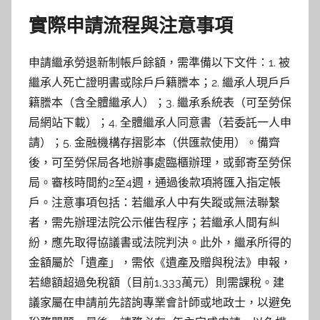
實際申請流程與注意事項
申請繼承勞退新制帳戶餘額，需準備以下文件：1. 被
繼承人死亡證明書或除戶戶籍謄本；2. 繼承人現戶戶
籍謄本（含全體繼承人）；3. 繼承系統表（可至勞保
局網站下載）；4. 全體繼承人同意書（若委託一人申
請）；5. 金融機構存摺影本（供匯款使用）。備齊
後，可至勞保局各地辦事處臨櫃辦理，或郵寄至勞保
局。審核時間約2至4週，通過後款項將匯入指定帳
戶。注意事項包括：若繼承人中有失蹤或無法聯繫
者，需先辦理法院公示催告程序；若繼承人間有糾
紛，應先取得協議書或法院判決。此外，繼承所得的
金額屬於「遺產」，需依《遺產及贈與稅法》申報，
若總額超過免稅額（目前1,333萬元）則需課稅。建
議家屬在申請前先諮詢專業會計師或地政士，以避免