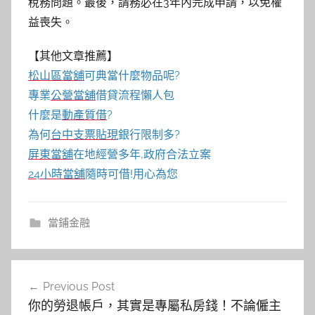
稅務問題。最後，請務必在3年內完成申請，以免權
益喪失。
【其他文章推薦】
松山區當舖
可典當什麼物品呢?
專業
公營當舖
借貸流程懶人包
什麼是
動產質借
?
為何
台中支票貼現
銀行限制多?
屏東當舖
在地經營多年,政府合法立案
24小時當舖
隨時可借!用心為您
當鋪金融
文
Previous Post
章
你的勞退帳戶，其實是專屬私房錢！不論僱主