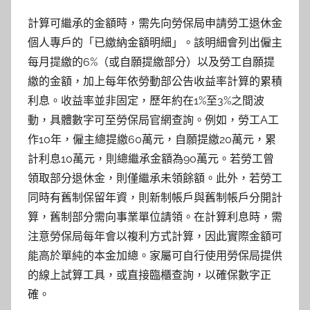
計算可繼承的金額時，需先向勞保局申請勞工退休金
個人專戶的「已繳納金額明細」。該明細會列出僱主
每月提繳的6%（或自願提繳部分）以及勞工自願提
繳的金額，加上每年依勞動部公告收益率計算的累積
利息。收益率並非固定，歷年約在1%至3%之間波
動，具體數字可至勞保局官網查詢。例如，勞工A工
作10年，僱主總提繳60萬元，自願提繳20萬元，累
計利息10萬元，則總繼承金額為90萬元。若勞工曾
領取部分退休金，則僅繼承未領餘額。此外，若勞工
同時有舊制保留年資，則新制帳戶與舊制帳戶分開計
算，舊制部分需向事業單位請領。在計算利息時，需
注意勞保局每年會以複利方式計算，因此實際金額可
能高於單純的本金加總。家屬可自行使用勞保局提供
的線上試算工具，或直接臨櫃查詢，以確保數字正
確。