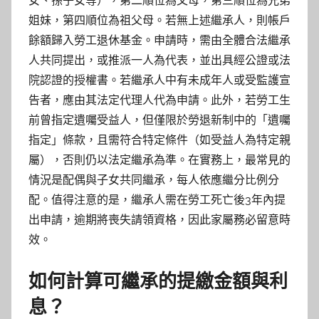
女、孫子女等），第二順位為父母，第三順位為兄弟
姐妹，第四順位為祖父母。若無上述繼承人，則帳戶
餘額歸入勞工退休基金。申請時，需由全體合法繼承
人共同提出，或推派一人為代表，並出具經公證或法
院認證的授權書。若繼承人中有未成年人或受監護宣
告者，應由其法定代理人代為申請。此外，若勞工生
前曾指定遺囑受益人，但僅限於勞退新制中的「遺囑
指定」條款，且需符合特定條件（如受益人為特定親
屬），否則仍以法定繼承為準。在實務上，最常見的
情況是配偶與子女共同繼承，每人依應繼分比例分
配。值得注意的是，繼承人需在勞工死亡後3年內提
出申請，逾期將喪失請領資格，因此家屬務必留意時
效。
如何計算可繼承的提繳金額與利
息？