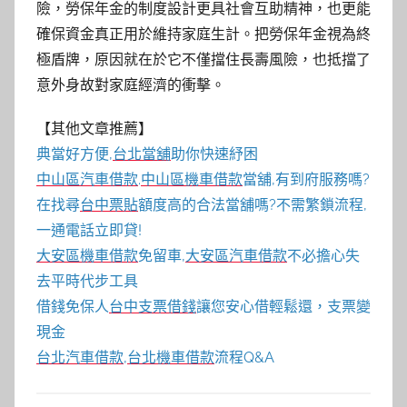
險，勞保年金的制度設計更具社會互助精神，也更能
確保資金真正用於維持家庭生計。把勞保年金視為終
極盾牌，原因就在於它不僅擋住長壽風險，也抵擋了
意外身故對家庭經濟的衝擊。
【其他文章推薦】
典當好方便,
台北當舖
助你快速紓困
中山區汽車借款
.
中山區機車借款
當舖,有到府服務嗎?
在找尋
台中票貼
額度高的合法當舖嗎?不需繁鎖流程,
一通電話立即貸!
大安區機車借款
免留車,
大安區汽車借款
不必擔心失
去平時代步工具
借錢免保人
台中支票借錢
讓您安心借輕鬆還，支票變
現金
台北汽車借款
,
台北機車借款
流程Q&A