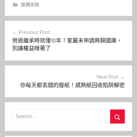
當鋪金融
文
Previous Post
章
勞退繼承時效僅10年！家屬未申請將歸國庫，
導
別讓權益睡著了
覽
Next Post
你每天都丟錯的廢紙！感熱紙回收陷阱解密
Search
for:
Search