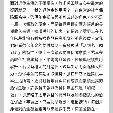
面對退休生活的不確定性，許多勞工朋友心中最大的
疑問就是：「我的退休金夠用嗎？」在台灣的社會保
險體系中，勞保年金扮演著不可或缺的角色。它不是
一筆一次領取的現金，而是每個月穩定匯入帳戶的長
期收入來源。這項設計的初衷，正是為了讓勞工在老
年階段能擁有對抗通膨與長壽風險的堅實後盾。當我
們細看勞保年金的給付機制，會發現其「活到老、領
到老」的特性，遠比一次領取更具保障意義。尤其在
高齡化社會趨勢下，平均壽命延長，醫療與照護費用
攀升，若沒有穩定的月退俸，晚年生活將面臨極大壓
力。勞保年金的長期領取優勢，就在於它不僅提供基
本生活所需，更能隨著年資與薪資成長而累積更高的
給付金額。許多勞工誤以為勞保年金只是「加減
領」，卻忽略了逐年調整的機制以及通膨指數化的潛
在保護。事實上，只要提早規劃、延後請領，每個月
能領到的金額差距可能高達數千元。這筆差額在十