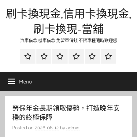
Skip
刷卡換現金,信用卡換現金,
to
content
刷卡換現-當舖
汽車借款,機車借款,免留車借錢,不限車種隨時歡迎您
首
當
網
流
環
聯
頁
鋪
路
行
保
合
金
資
時
清
徵
Menu
融
訊
尚
潔
信
勞保年金長期領取優勢，打造晚年安
穩的終極保障
Posted on
2026-06-12
by
admin