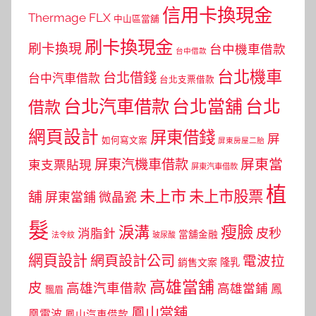
信用卡換現金
Thermage FLX
中山區當舖
刷卡換現金
刷卡換現
台中機車借款
台中借款
台北機車
台北借錢
台中汽車借款
台北支票借款
台北汽車借款
台北當舖
台北
借款
網頁設計
屏東借錢
屏
如何寫文案
屏東房屋二胎
屏東當
屏東汽機車借款
東支票貼現
屏東汽車借款
植
未上市
未上市股票
舖
屏東當鋪
微晶瓷
髮
瘦臉
淚溝
皮秒
消脂針
當舖金融
法令紋
玻尿酸
網頁設計
網頁設計公司
電波拉
銷售文案
隆乳
高雄當舖
皮
高雄汽車借款
高雄當鋪
鳳
飄眉
鳳山當舖
凰電波
鳳山汽車借款