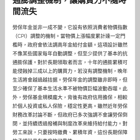
通膨調整機制，讓購買力不隨時
間流失
勞保年金並非一成不變，它設有依照消費者物價指數
（CPI）調整的機制。當物價上漲幅度累計達一定門
檻時，政府會依法調高年金給付金額。這項設計雖然
不像某些國家每年自動調整，但至少提供了基本的抗
通膨保護。對於長期領取者而言，十年的通膨累積可
能侵蝕掉三成以上的購買力，若沒有調整機制，晚年
生活將會越過越拮据。勞保年金的調整雖非即時，但
至少確保了基本生活水準不被物價巨幅波動吞噬。此
外，勞保基金規模龐大，背後有政府信用擔保，相較
於個人投資或私人保險，穩定性更高。雖然近年勞保
財務改革討論不斷，但政府已多次強調不會讓勞保倒
閉，並持續透過撥補與制度改革來維持給付能力。對
勞工來說，只要按時繳費、累積年資，這份長期保障