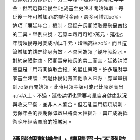
金，但若選擇延後至65歲甚至更晚才開始領取，每
延後一年可增加4%的給付金額，最多可增加20%。
這項「展延年金」機制，是提升長期領取優勢最直接
的工具。舉例來說，若原本每月可領2萬元，延後5
年請領後每月變成2萬4千元，增幅高達20%。而且這
筆增加的錢是終身有效，不會因為領了幾年就縮水。
對於身體健康、預期壽命較長的勞工而言，延後請領
簡直是「用時間換取金錢」的最佳策略。許多理財專
家甚至建議，若退休後仍有其他收入來源，應盡量撐
到70歲再開始領，此時月領金額可能已比原定高出
40%以上。不過，延後請領也需要考量自身健康狀況
與收支平衡，並非人人適合。但若能善用這項規則，
勞保年金的長期保障效果將會大幅提升，真正成為抵
禦晚年經濟風險的護城河。