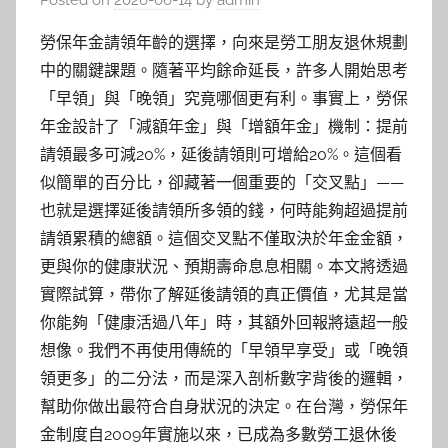
Posted on
2026-06-14
by
admin
勞保年金請領年齡的選擇，向來是勞工朋友退休規劃
中的關鍵課題。隨著平均餘命延長，許多人開始思考
「早領」與「晚領」究竟哪個更有利。事實上，勞保
年金設計了「減額年金」與「增額年金」機制：提前
請領最多可減20%，延後請領則可增給20%。這個看
似簡單的百分比，卻藏著一個重要的「交叉點」——
也就是選擇延後請領所多領的錢，何時能夠超過提前
請領累積的總額。這個交叉點不僅取決於年金金額，
更與你的健康狀況、預期壽命息息相關。本文將透過
實際試算，帶你了解延後請領的真正價值，尤其是當
你能夠「健康活過八年」時，其額外回報將遠超一般
想像。我們不再使用傳統的「早領早享受」或「晚領
領更多」的二分法，而是深入剖析數字背後的邏輯，
幫助你做出最符合自身狀況的決定。在台灣，勞保年
金制度自2009年實施以來，已成為多數勞工退休後