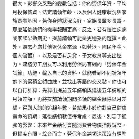
很大。影響交叉點的變數包括：你的勞保年資、平均
月投保薪資、法定請領年齡、以及個人健康狀況與家
族長壽基因。若你身體狀況良好、家族長輩多長壽，
那麼延後請領的機率報酬更高。反之，若有慢性疾病
或家族早逝病史，提前請領可能是更穩妥的選擇。此
外，還需考慮其他退休金來源（如勞退、國民年金、
個人儲蓄），以及是否有房貸、子女教育等支出壓
力。建議勞工朋友可以利用勞保局官網的「勞保年金
試算」功能，輸入自己的資料，就能看到不同請領年
齡下的累積金額曲線，並找出專屬的交叉點。你也可
以自行計算：先算出提前五年請領與延後五年請領的
月領差額，再將提前請領期間多領的總金額除以月差
額，得到大約的追趕年數。若結果小於你對自己健康
壽命的預期，延後請領就值得考慮。最後，別忘了通
膨的影響：未來年金給付會隨消費者物價指數調整，
但幅度有限。綜合而言，勞保年金請領決策沒有標準