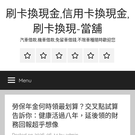
Skip
刷卡換現金,信用卡換現金,
to
content
刷卡換現-當舖
汽車借款,機車借款,免留車借錢,不限車種隨時歡迎您
首
當
網
流
環
聯
頁
鋪
路
行
保
合
金
資
時
清
徵
Menu
融
訊
尚
潔
信
勞保年金何時領最划算？交叉點試算
告訴你：健康活過八年，延後領的財
務回報超乎想像