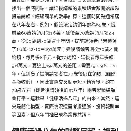
額較高，卻要少領五年。這就是交叉點試算的核心：
找出一個時間點，讓延後請領的累積總金額開始超越
提前請領。經過簡單的數學計算，這個時間點通常落
在八年左右。例如，假設法定請領年齡為65歲，提
前至60歲請領月領1.6萬，延後至70歲請領月領2.4
萬。從60歲到70歲這十年間，提前請領者已累積領
了1.6萬×12×10＝192萬元；延後請領者則從70歲才開
始領，每月多8千元。從70歲起，延後者每年多領
9.6萬元，要追上192萬元的差距，需要192÷9.6＝20
年，但別忘了提前請領者在70歲後仍在領取（雖然
金額較低），因此實際交叉點更短。精算後，約在
78歲左右（即延後請領後的第八年）兩者累積總額
會打平。這就是「健康活過八年」的由來。當然，這
只是簡化模型，實際情況還需考慮通膨、投資報酬率
等因素，但八年門檻已成為業界共識。