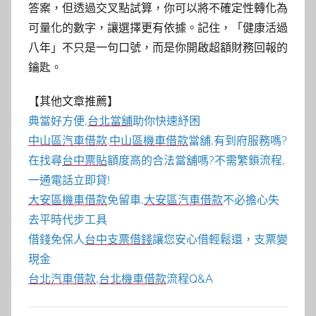
答案，但透過交叉點試算，你可以將不確定性轉化為
可量化的數字，讓選擇更有依據。記住，「健康活過
八年」不只是一句口號，而是你開啟超額財務回報的
鑰匙。
【其他文章推薦】
典當好方便,
台北當舖
助你快速紓困
中山區汽車借款
.
中山區機車借款
當舖,有到府服務嗎?
在找尋
台中票貼
額度高的合法當舖嗎?不需繁鎖流程,
一通電話立即貸!
大安區機車借款
免留車,
大安區汽車借款
不必擔心失
去平時代步工具
借錢免保人
台中支票借錢
讓您安心借輕鬆還，支票變
現金
台北汽車借款
,
台北機車借款
流程Q&A