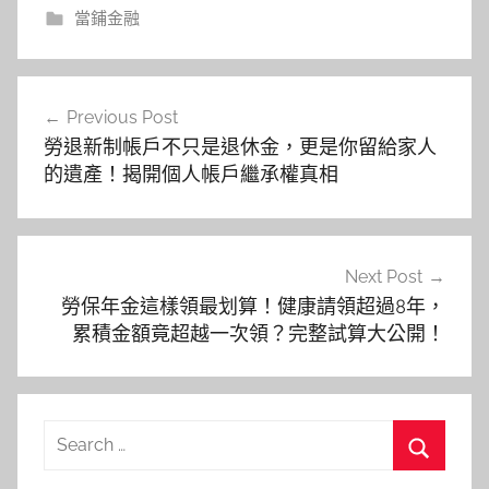
當鋪金融
文
Previous Post
章
勞退新制帳戶不只是退休金，更是你留給家人
導
的遺產！揭開個人帳戶繼承權真相
覽
Next Post
勞保年金這樣領最划算！健康請領超過8年，
累積金額竟超越一次領？完整試算大公開！
Search
for:
Search