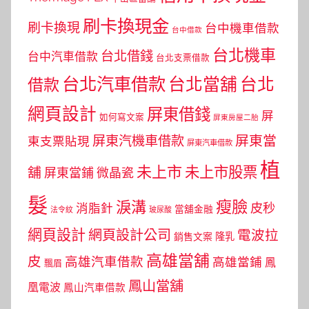
刷卡換現金
刷卡換現
台中機車借款
台中借款
台北機車
台北借錢
台中汽車借款
台北支票借款
台北汽車借款
台北當舖
台北
借款
網頁設計
屏東借錢
屏
如何寫文案
屏東房屋二胎
屏東當
屏東汽機車借款
東支票貼現
屏東汽車借款
植
未上市
未上市股票
舖
屏東當鋪
微晶瓷
髮
瘦臉
淚溝
皮秒
消脂針
當舖金融
法令紋
玻尿酸
網頁設計
網頁設計公司
電波拉
銷售文案
隆乳
高雄當舖
皮
高雄汽車借款
高雄當鋪
鳳
飄眉
鳳山當舖
凰電波
鳳山汽車借款