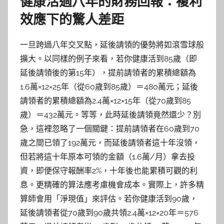
健康活過八年的財務回報：複利
效應下的驚人差距
一旦跨過八年交叉點，延後請領的優勢將如滾雪球般
擴大。以同樣的例子來看，若你健康活到85歲（即
延後請領後的第15年），提前請領者的累積總額為
1.6萬×12×25年（從60歲到85歲）＝480萬元；延後
請領者的累積總額為2.4萬×12×15年（從70歲到85
歲）＝432萬元。等等，此時延後請領竟然還少？別
急，這裡忽略了一個關鍵：提前請領者在60歲到70
歲之間已領了192萬元，而延後請領者這十年沒領，
但若將這十年原本可領的金額（1.6萬/月）拿去投
資，即便保守報酬率2%，十年後也能累積可觀的利
息。更精確的算法應考慮機會成本。實際上，許多精
算師會用「淨現值」來評估。若你健康活到90歲，
延後請領者從70歲到90歲共領2.4萬×12×20年＝576