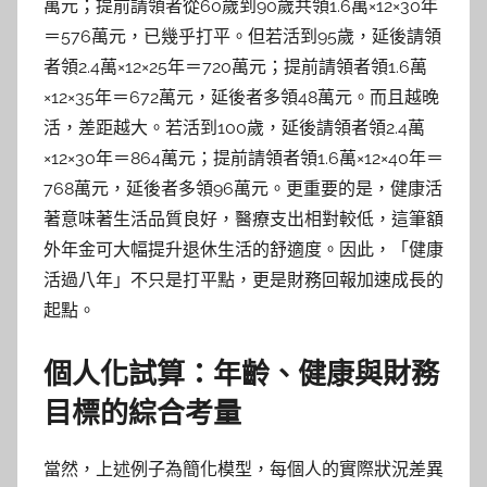
萬元；提前請領者從60歲到90歲共領1.6萬×12×30年
＝576萬元，已幾乎打平。但若活到95歲，延後請領
者領2.4萬×12×25年＝720萬元；提前請領者領1.6萬
×12×35年＝672萬元，延後者多領48萬元。而且越晚
活，差距越大。若活到100歲，延後請領者領2.4萬
×12×30年＝864萬元；提前請領者領1.6萬×12×40年＝
768萬元，延後者多領96萬元。更重要的是，健康活
著意味著生活品質良好，醫療支出相對較低，這筆額
外年金可大幅提升退休生活的舒適度。因此，「健康
活過八年」不只是打平點，更是財務回報加速成長的
起點。
個人化試算：年齡、健康與財務
目標的綜合考量
當然，上述例子為簡化模型，每個人的實際狀況差異