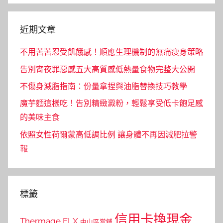
近期文章
不用苦苦忍受飢餓感！順應生理機制的無痛瘦身策略
告別宵夜罪惡感五大高質感低熱量食物完整大公開
不傷身減脂指南：份量拿捏與油脂替換技巧教學
魔芋麵這樣吃！告別精緻澱粉，輕鬆享受低卡飽足感
的美味主食
依照女性荷爾蒙高低調比例 讓身體不再因減肥拉警
報
標籤
信用卡換現金
Thermage FLX
中山區當舖