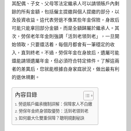
其配偶、子女、父母等法定繼承人可以請領賬戶內剩
餘的所有金額，包括僱主提繳與個人提繳的部分，以
及投資收益。這代表勞退不像某些年金保險，身故后
可能只能拿回部分金額，而是全額歸屬於繼承人。其
次，勞保老年年金則強調「活到老領到老」，一旦開
始領取，只要還活着，每個月都會有一筆穩定的收
入，直到終老。不過，勞保年金在身故后，遺屬可能
還能請領遺屬年金，但必須符合特定條件。了解這兩
者的差異后，您就能根據自身家庭狀況，做出最有利
的退休規劃。
內容目錄
勞退賬戶繼承機制詳解：保障家人不白繳
勞保年金終身領取優勢：活到老領到老
如何最大化雙重保障？聰明規劃秘訣