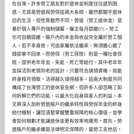
在台灣，許多勞工朋友對於退休金制度往往感到困
惑，尤其是勞退與勞保這兩大系統，雖然都關乎退休
后的生活，但性質截然不同。勞退（勞工退休金）是
基於個人專戶的強制儲蓄，僱主每月提繳6%，勞工
也可自願提繳，賬戶內的本金與收益完全屬於勞工個
人，若不幸身故，可由家屬依法繼承，無須擔心繳了
錢卻拿不回來。而勞保（勞工保險）則是一種社會保
險，提供老年年金、失能、死亡等給付，其中老年年
金採活到老領到老的設計，只要符合請領資格，就能
終身按月領取，活得越久領得越多。這兩大制度共同
構成了台灣勞工的退休安全網，但許多人卻忽略了如
何拆解它們的功能，以最大化自身與家人的利益。本
文將深入剖析勞退賬戶的繼承特性與勞保年金的終身
給付機制，讓您清楚掌握雙重保障的核心價值，並學
會如何規劃才能讓退休金更有效率地運用。首先，勞
退賬戶的繼承權是法律明文保障的，當勞工去世后，