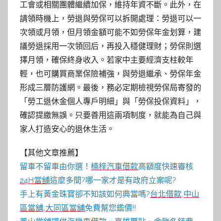
工會或相關團體繼續加保，維持年資不斷。此外，在
請領時機上，勞退與勞保可以拆開處理：勞退可以一
次領或月領，但月領金額可能不如勞保年金划算，建
議勞退採用一次領回后，再投入穩健理財；勞保則選
擇月領，確保終身收入。若家中主要經濟支柱較年
輕，也可購買商業保險補強，與勞退繼承、勞保年金
形成三層防護網。最後，務必定期檢視勞保局寄發的
「勞工退休金個人專戶明細」與「勞保投保資料」，
確認提繳無誤。只要善用這兩項制度，就能為自己與
家人打造安心的退休生活。
【其他文章推薦】
留車不留車由你選！
楠梓汽車借款
高額度快速審核
24H當舖
這麼多間?哪一家才是有政府立案呢?
手上有黃金珠寶卻不知該如何典當嗎?
台北借款
,
中山
區當舖
,
大同區當舖
免費幫您鑑價!!