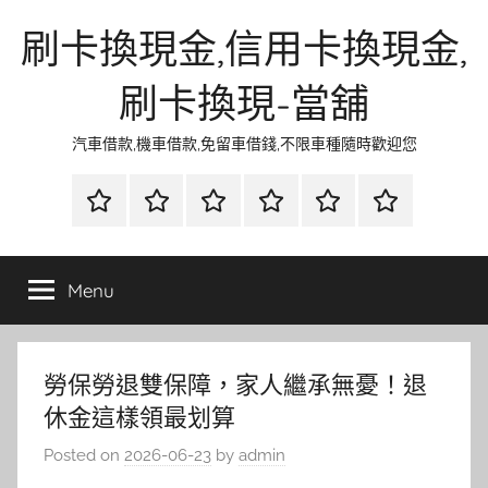
Skip
刷卡換現金,信用卡換現金,
to
content
刷卡換現-當舖
汽車借款,機車借款,免留車借錢,不限車種隨時歡迎您
首
當
網
流
環
聯
頁
鋪
路
行
保
合
金
資
時
清
徵
Menu
融
訊
尚
潔
信
勞保勞退雙保障，家人繼承無憂！退
休金這樣領最划算
Posted on
2026-06-23
by
admin