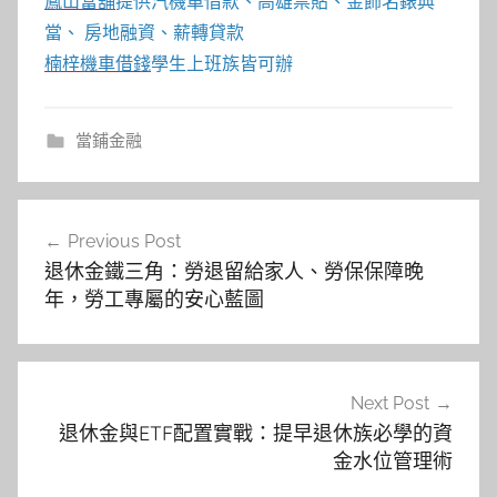
鳳山當舖
提供汽機車借款、高雄票貼、金飾名錶典
當、 房地融資、薪轉貸款
楠梓機車借錢
學生上班族皆可辦
當鋪金融
文
Previous Post
章
退休金鐵三角：勞退留給家人、勞保保障晚
導
年，勞工專屬的安心藍圖
覽
Next Post
退休金與ETF配置實戰：提早退休族必學的資
金水位管理術