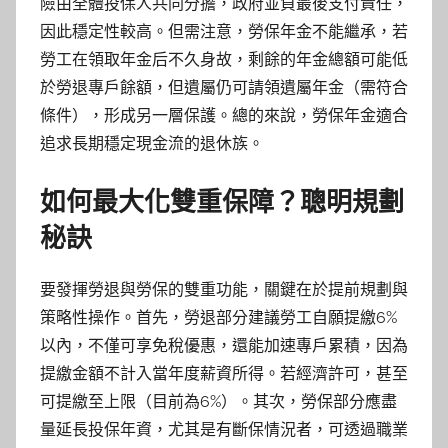
險由全體投保人共同分擔，政府並負最後支付責任，
因此穩定性較高。但需注意，勞保年金不能繼承，若
勞工在領取年金后不久身故，剩餘的年金總額可能低
於勞退專戶餘額，但遺屬仍可請領遺屬年金（需符合
條件），形成另一層保護。總的來說，勞保年金適合
追求長期穩定現金流的退休族。
如何最大化雙重保障？聰明規劃
秘訣
要發揮勞退與勞保的雙重功能，關鍵在於提前規劃與
策略性操作。首先，勞退部分建議勞工自願提繳6%
以內，不僅可享免稅優惠，還能加速專戶累積，因為
提繳金額不計入當年度薪資所得。若經濟許可，甚至
可提繳至上限（目前為6%）。其次，勞保部分應盡
量延長投保年資，尤其是有斷保情況者，可透過職業