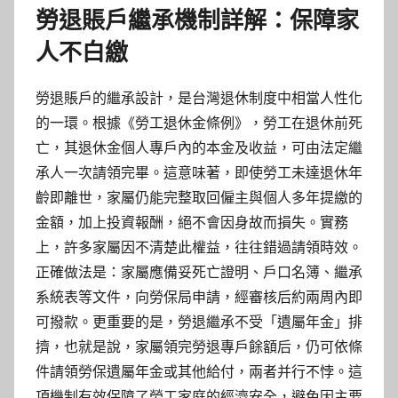
勞退賬戶繼承機制詳解：保障家
人不白繳
勞退賬戶的繼承設計，是台灣退休制度中相當人性化
的一環。根據《勞工退休金條例》，勞工在退休前死
亡，其退休金個人專戶內的本金及收益，可由法定繼
承人一次請領完畢。這意味著，即使勞工未達退休年
齡即離世，家屬仍能完整取回僱主與個人多年提繳的
金額，加上投資報酬，絕不會因身故而損失。實務
上，許多家屬因不清楚此權益，往往錯過請領時效。
正確做法是：家屬應備妥死亡證明、戶口名簿、繼承
系統表等文件，向勞保局申請，經審核后約兩周內即
可撥款。更重要的是，勞退繼承不受「遺屬年金」排
擠，也就是說，家屬領完勞退專戶餘額后，仍可依條
件請領勞保遺屬年金或其他給付，兩者并行不悖。這
項機制有效保障了勞工家庭的經濟安全，避免因主要