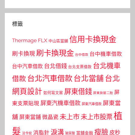
標籤
信用卡換現金
Thermage FLX
中山區當舖
刷卡換現金
刷卡換現
台中機車借款
台中借款
台北機車
台北借錢
台中汽車借款
台北支票借款
台北汽車借款
台北當舖
台北
借款
網頁設計
屏東借錢
屏
如何寫文案
屏東房屋二胎
屏東當
屏東汽機車借款
東支票貼現
屏東汽車借款
植
未上市
未上市股票
舖
屏東當鋪
微晶瓷
髮
瘦臉
淚溝
皮秒
消脂針
當舖金融
法令紋
玻尿酸