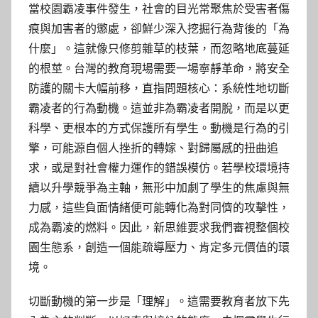
當校園霸凌事件發生，社會的目光常聚焦於受害者傷
痕與加害者的懲處，卻鮮少深入挖掘行為背後的「為
什麼」。這就像只修剪雜草的枝葉，而忽略地底蔓延
的根莖。台灣的教育現場需要一場寧靜革命，將安全
防護的關卡大幅前移，直指問題核心：系統性地切斷
霸凌者的行為動機。這並非為霸凌者開脫，而是以更
科學、更根本的方式保護所有學生。動機是行為的引
擎，可能源自個人挫折的轉嫁、對歸屬感的扭曲追
求，或是對社會權力運作的錯誤模仿。若學校環境持
續以升學競爭為主軸，無形中加劇了學生的焦慮與無
力感，這些負面情緒便可能轉化為對同儕的攻擊性，
成為霸凌的燃料。因此，新思維要求我們審視整個校
園生態系，創造一個能疏導壓力、肯定多元價值的環
境。
切斷動機的第一步是「理解」。這需要教育者放下先