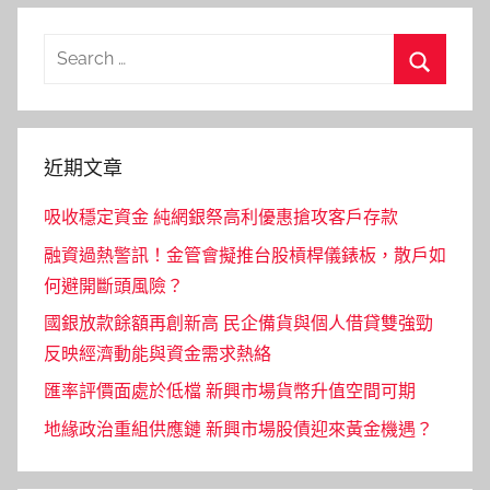
Search
for:
Search
近期文章
吸收穩定資金 純網銀祭高利優惠搶攻客戶存款
融資過熱警訊！金管會擬推台股槓桿儀錶板，散戶如
何避開斷頭風險？
國銀放款餘額再創新高 民企備貨與個人借貸雙強勁
反映經濟動能與資金需求熱絡
匯率評價面處於低檔 新興市場貨幣升值空間可期
地緣政治重組供應鏈 新興市場股債迎來黃金機遇？