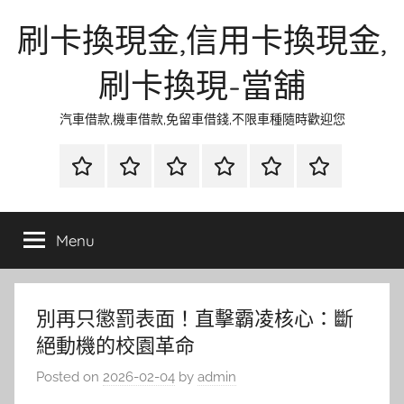
Skip
刷卡換現金,信用卡換現金,
to
content
刷卡換現-當舖
汽車借款,機車借款,免留車借錢,不限車種隨時歡迎您
首
當
網
流
環
聯
頁
鋪
路
行
保
合
金
資
時
清
徵
Menu
融
訊
尚
潔
信
別再只懲罰表面！直擊霸凌核心：斷
絕動機的校園革命
Posted on
2026-02-04
by
admin