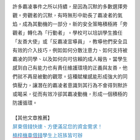
許多霸凌事件之所以持續，是因為沉默的多數選擇旁
觀。旁觀者的沉默，有時無形中助長了霸凌者的氣
焰，成為其動機的一部分。新的安全策略積極將「旁
觀者」轉化為「行動者」。學校可以培訓學生擔任
「友善大使」或「反霸凌宣導員」，教導他們安全且
有效的介入技巧，例如如何分散注意力、如何支持被
霸凌的同學、以及如何向可信賴的成人報告。當學生
感到自己有能力也有責任維護環境的正義與友善，他
們就不再是被動的觀眾。這種賦權感能形成強大的同
儕壓力，讓潛在的霸凌者意識到其行為不會得到默許
或喝采，從而有效冷卻其霸凌動機，形成一個積極的
防護循環。
【其他文章推薦】
屏東借錢快速、方便滿足您的資金需求！
楠梓機車借錢
學生上班族皆可辦