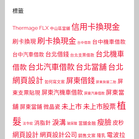
標籤
信用卡換現金
Thermage FLX
中山區當舖
刷卡換現金
刷卡換現
台中機車借款
台中借款
台北機車
台北借錢
台中汽車借款
台北支票借款
台北汽車借款
台北當舖
台北
借款
網頁設計
屏東借錢
屏
如何寫文案
屏東房屋二胎
屏東當
屏東汽機車借款
東支票貼現
屏東汽車借款
植
未上市
未上市股票
舖
屏東當鋪
微晶瓷
髮
瘦臉
淚溝
皮秒
消脂針
當舖金融
法令紋
玻尿酸
網頁設計
網頁設計公司
電波拉
銷售文案
隆乳