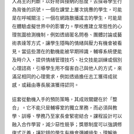
入為主的判斷，以好奇與接納的態度，去探尋學生行
為背後的訊號。一個在課堂上屢次挑釁的學生，可能
是在呼喊關注；一個在網路散播謠言的學生，可能是
在體驗虛擬世界中的影響力。學校應建立常態性的心
理氛圍檢測機制，例如透過匿名問卷、團體討論或藝
術表達等方式，讓學生隱晦的情緒與壓力有機會被看
見。當這些潛在的動機能被早期辨識，輔導系統便能
及時介入，提供情緒管理技巧、社交技能訓練或個別
心理諮商，引導學生用不傷害自己與他人的方式，來
滿足相同的心理需求，例如透過擔任志工獲得成就
感，或藉由專長展演獲得認同。
這套從動機入手的預防策略，其成效關鍵在於「整
合」。它不能只是輔導室的獨立業務，而必須與教
學、訓導、學務乃至家長會緊密結合。課程設計可以
融入合作學習，減少惡性競爭；獎懲制度可以強調修
復式正義，讓犯錯的學生有機會彌補過失、理解後