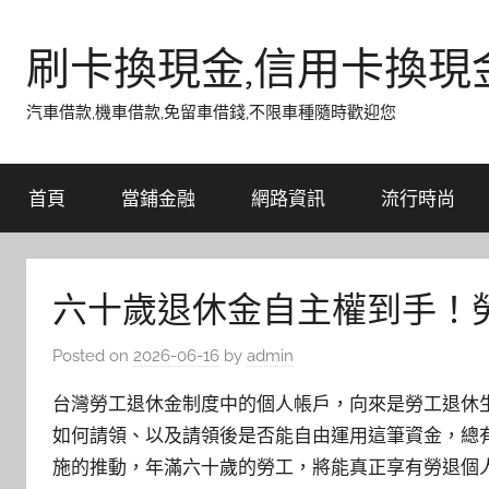
Skip
to
刷卡換現金,信用卡換現
content
汽車借款,機車借款,免留車借錢,不限車種隨時歡迎您
首頁
當鋪金融
網路資訊
流行時尚
六十歲退休金自主權到手！
Posted on
2026-06-16
by
admin
台灣勞工退休金制度中的個人帳戶，向來是勞工退休
如何請領、以及請領後是否能自由運用這筆資金，總
施的推動，年滿六十歲的勞工，將能真正享有勞退個