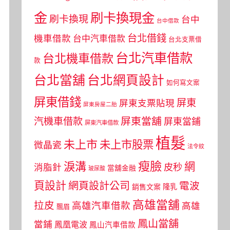
金
刷卡換現金
刷卡換現
台中
台中借款
台北借錢
機車借款
台中汽車借款
台北支票借
台北汽車借款
台北機車借款
款
台北當舖
台北網頁設計
如何寫文案
屏東借錢
屏東
屏東支票貼現
屏東房屋二胎
屏東當舖
汽機車借款
屏東當鋪
屏東汽車借款
植髮
未上市
未上市股票
微晶瓷
法令紋
瘦臉
淚溝
網
皮秒
消脂針
當舖金融
玻尿酸
頁設計
網頁設計公司
電波
銷售文案
隆乳
高雄當舖
拉皮
高雄汽車借款
高雄
飄眉
鳳山當舖
當鋪
鳳凰電波
鳳山汽車借款