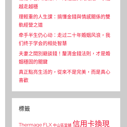
越走越穩
理輕重的人生課：搞懂金錢與情感關係的雙
軌經營之道
牵手半生仍心动：走过二十年婚姻风浪，我
们终于学会的相处智慧
夫妻之間別避談錢！釐清金錢法則，才是婚
姻穩固的關鍵
真正點亮生活的，從來不是完美，而是真心
喜歡
標籤
信用卡換現
Thermage FLX
中山區當舖