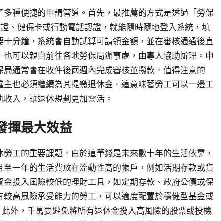
了多種便捷的申請管道。首先，最推薦的方式是透過「勞保
憑證、健保卡或行動電話認證，就能隨時隨地登入系統，填
要十分鐘，系統會自動試算可請領金額，並在審核通過後直
，也可以親自前往各地勞保局辦事處，由專人協助辦理。申
保局通常會在收件後兩週內完成審核並撥款。值得注意的
僱主也必須繼續為其提繳退休金。這意味著勞工可以一邊工
軌收入，讓退休規劃更加靈活。
發揮最大效益
休勞工的重要課題。由於這筆錢是未來數十年的生活依靠，
月至一年的生活費放在流動性高的帳戶，例如活期存款或貨
資金投入風險較低的理財工具，如定期存款、政府公債或保
有較高風險承受能力的勞工，可以適度配置於穩健型基金或
。此外，千萬要避免將所有退休金投入高風險的股票或投機