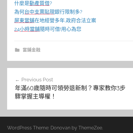
什麼是
動產質借
?
為何
台中支票貼現
銀行限制多?
屏東當舖
在地經營多年,政府合法立案
24小時當舖
隨時可借!用心為您
當鋪金融
文
Previous Post
章
年滿60歲隨時可領勞退新制？專家教你3步
導
驟掌握主導權！
覽
WordPress Theme: Donovan by ThemeZee.