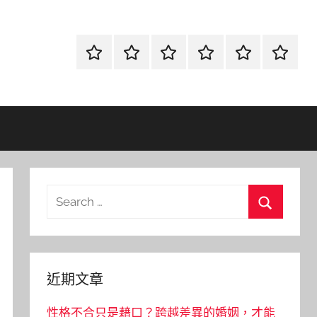
首
當
網
流
環
聯
頁
鋪
路
行
保
合
金
資
時
清
徵
融
訊
尚
潔
信
Search
for:
Search
近期文章
性格不合只是藉口？跨越差異的婚姻，才能