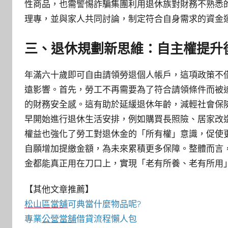
性商品，也需警惕詐騙集團利用退休族對財務不熟悉
理專，並與家人共同討論，制定符合自身需求的資金
三、退休規劃新思維：自主權提升
年滿六十歲即可自由請領勞退個人帳戶，這項政策不
遠影響。首先，勞工不再需要為了符合請領條件而被
的財務安全感。這有助於延緩退休年齡，減輕社會保
早開始進行退休生活安排，例如購買長照險、居家改
權益也強化了勞工對退休金的「所有權」意識，促使
自願增加提繳金額，為未來累積更多保障。整體而言
金都能真正用在刀口上，實現「老有所養、老有所用
【其他文章推薦】
松山區當舖
可典當什麼物品呢?
專業
公營當舖
借貸流程懶人包