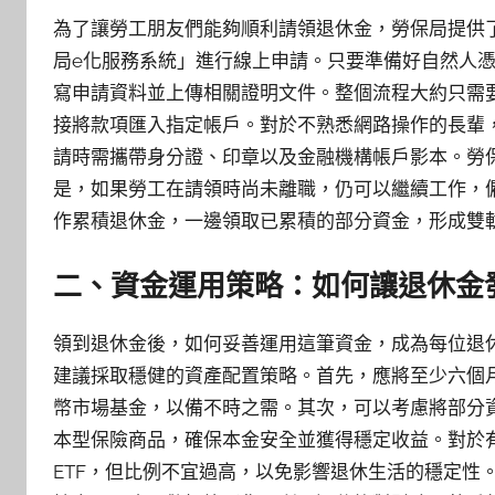
為了讓勞工朋友們能夠順利請領退休金，勞保局提供
局e化服務系統」進行線上申請。只要準備好自然人
寫申請資料並上傳相關證明文件。整個流程大約只需
接將款項匯入指定帳戶。對於不熟悉網路操作的長輩
請時需攜帶身分證、印章以及金融機構帳戶影本。勞
是，如果勞工在請領時尚未離職，仍可以繼續工作，
作累積退休金，一邊領取已累積的部分資金，形成雙
二、資金運用策略：如何讓退休金
領到退休金後，如何妥善運用這筆資金，成為每位退
建議採取穩健的資產配置策略。首先，應將至少六個
幣市場基金，以備不時之需。其次，可以考慮將部分
本型保險商品，確保本金安全並獲得穩定收益。對於
ETF，但比例不宜過高，以免影響退休生活的穩定性