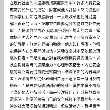
在現代社會的快速節奏與高度競爭中，許多人將安全
感寄託於外在的成就、財富或他人評價，然而這些外
在因素往往如泡沫般脆弱，一旦風吹草動便可能崩
解。真正的底氣，並非來自於擁有多少物質或外在光
環，而是源自於內心深處那份穩固、篤定的力量。當
你擁有強大的內心，就像為自己建立了一層百毒不侵
的防護網，無論外界如何動盪、他人如何評價，你都
能保持內在的平靜與自信。這種安全感不是依賴於環
境的穩定，而是來自於對自我的深刻認識與接納，以
及面對挑戰時的適應能力。心理學家指出，內在安全
感的建立需要從自我覺察開始，透過不斷的內省與練
習，逐漸將焦點從外界轉回自身。這不是一蹴可及的
過程，而是需要時間與耐心的累積。當你學會不再為
了滿足他人期待而活，而是專注於自己的成長與真實
需求時，你便開始為自己的安全感打下堅實地基。台
灣的社會環境雖然相對穩定，但生活壓力、職場競爭