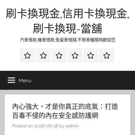
Skip
刷卡換現金,信用卡換現金,
to
content
刷卡換現-當舖
汽車借款,機車借款,免留車借錢,不限車種隨時歡迎您
首
當
網
流
環
聯
頁
鋪
路
行
保
合
金
資
時
清
徵
Menu
融
訊
尚
潔
信
內心強大，才是你真正的底氣：打造
百毒不侵的內在安全感防護網
Posted on
2026-06-18
by
admin