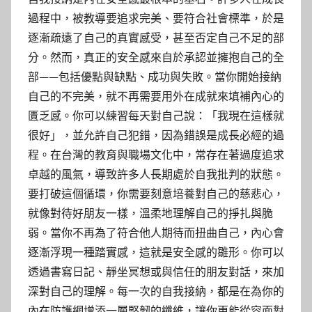
過程中，被教導要追求完美、要符合社會標準，於是
逐漸疏遠了自己的真實感受，甚至否定自己不足的部
分。然而，真正的安全感來自於承認並擁抱自己的全
部——包括優點與缺點、成功與失敗。當你開始接納
自己的不完美，就不再需要用外在成就來填補內心的
匱乏感。你可以練習每天對自己說：「我現在這樣就
很好」，並允許自己犯錯，因為錯誤是成長必經的過
程。在台灣的教育與職場文化中，常存在著過度追求
卓越的風氣，導致許多人長期處於自我批判的狀態。
要打破這個循環，你需要刻意培養對自己的慈悲心，
就像對待好朋友一樣，溫柔地理解自己的掙扎與脆
弱。當你不再為了符合他人期待而扭曲自己，內心會
逐漸浮現一種踏實感，這就是安全感的雛形。你可以
透過書寫日記、靜坐冥想或與信任的朋友對話，來加
深對自己的理解。每一次的自我接納，都是在為你的
內在防護網增添一層堅韌的纖維，讓你更能從容面對