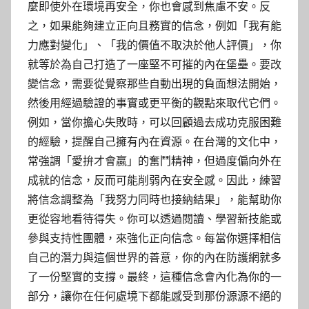
麼即使外在環境再安全，你也會感到焦慮不安。反
之，如果能夠建立正向且務實的信念，例如「我有能
力應對變化」、「我的價值不取決於他人評價」，你
就等於為自己打造了一座堅不可摧的內在堡壘。要改
變信念，需要從覺察那些自動出現的負面想法開始，
然後用經過驗證的事實或更平衡的觀點來取代它們。
例如，當你擔心失敗時，可以回顧過去成功克服困難
的經驗，提醒自己擁有內在資源。在台灣的文化中，
常強調「愛拚才會贏」的奮鬥精神，但過度偏向外在
成就的信念，反而可能削弱內在安全感。因此，練習
將信念調整為「我努力同時也接納結果」，能幫助你
更從容地看待得失。你可以透過閱讀、學習新技能或
參與支持性團體，來強化正向信念。每當你選擇相信
自己的潛力與這個世界的善意，你的內在防護網就多
了一份堅實的支撐。最終，這種信念會內化為你的一
部分，讓你在任何處境下都能感受到那份源源不絕的