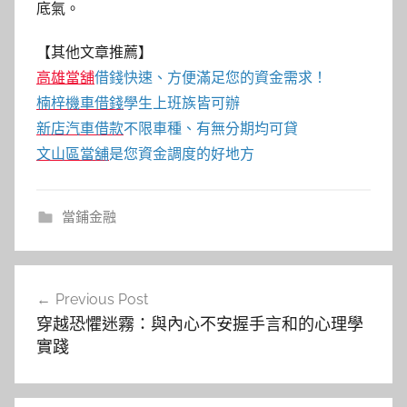
底氣。
【其他文章推薦】
高雄當舖
借錢快速、方便滿足您的資金需求！
楠梓機車借錢
學生上班族皆可辦
新店汽車借款
不限車種、有無分期均可貸
文山區當舖
是您資金調度的好地方
當鋪金融
文
Previous Post
章
穿越恐懼迷霧：與內心不安握手言和的心理學
導
實踐
覽