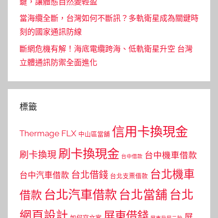
鍵，讓體態自然變輕盈
當海纜全斷，台灣如何不斷訊？多軌衛星成為關鍵時
刻的國家通訊防線
斷網危機有解！海底電纜跨海、低軌衛星升空 台灣
立體通訊防禦全面進化
標籤
信用卡換現金
Thermage FLX
中山區當舖
刷卡換現金
刷卡換現
台中機車借款
台中借款
台北機車
台北借錢
台中汽車借款
台北支票借款
台北汽車借款
台北當舖
台北
借款
網頁設計
屏東借錢
屏
如何寫文案
屏東房屋二胎