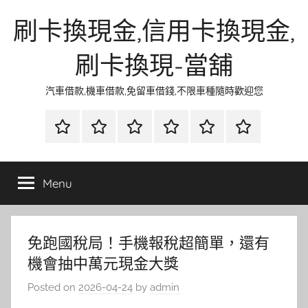
Skip
刷卡換現金,信用卡換現金,
to
content
刷卡換現-當舖
汽車借款,機車借款,免留車借錢,不限車種隨時歡迎您
首
當
網
流
環
聯
頁
鋪
路
行
保
合
金
資
時
清
徵
Menu
融
訊
尚
潔
信
免跑國稅局！手機報稅超簡單，還有
機會抽中萬元現金大獎
Posted on
2026-04-24
by
admin