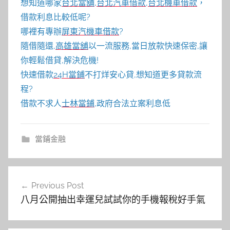
想知道哪家
台北當舖
,
台北汽車借款
,
台北機車借款
，
借款利息比較低呢?
哪裡有專辦
屏東汽機車借款
?
隨借隨還,
高雄當舖
以一流服務,當日放款快速保密,讓
你輕鬆借貸,解決危機!
快速借款
24H當鋪
不打烊安心貸,想知道更多貸款流
程?
借款不求人
士林當鋪
,政府合法立案利息低
當鋪金融
文
Previous Post
章
八月公開抽出幸運兒試試你的手機報稅好手氣
導