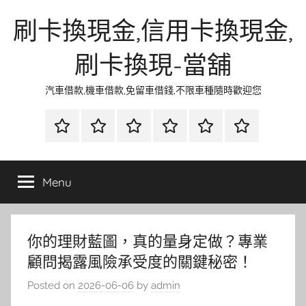
Skip
刷卡換現金,信用卡換現金,
to
content
刷卡換現-當舖
汽車借款,機車借款,免留車借錢,不限車種隨時歡迎您
首
當
網
流
環
聯
頁
鋪
路
行
保
合
金
資
時
清
徵
Menu
融
訊
尚
潔
信
你的理財藍圖，真的量身定做？專業
顧問揭露風險承受度的關鍵秘密！
Posted on
2026-06-06
by
admin