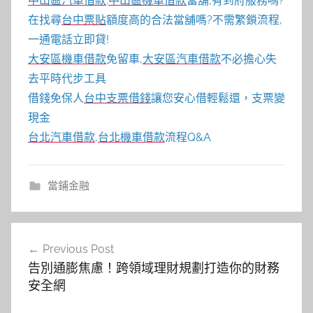
中山區汽車借款
.
中山區機車借款
當舖,有到府服務嗎?
在找尋
台中票貼
額度高的合法當舖嗎?不需繁鎖流程,
一通電話立即貸!
大安區機車借款
免留車,
大安區汽車借款
不必擔心失
去平時代步工具
借錢免保人
台中支票借錢
讓您安心借輕鬆還，支票變
現金
台北汽車借款
,
台北機車借款
流程Q&A
當鋪金融
文
Previous Post
章
告別通膨焦慮！跨領域理財規劃打造你的財務
導
安全網
覽