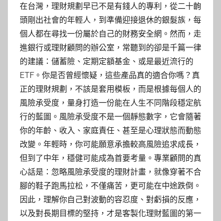
在台灣，理財規劃早已不是有錢人的專利，從二十齣
頭剛出社會的年輕人，到準備迎接退休的銀髮族，每
個人都在尋找一份屬於自己的財務安全網。然而，走
進銀行或理財顧問的辦公室，常聽到的卻是千篇一律
的建議：儲蓄險、定期定額基金、或是最近流行的
ETF。你是否曾經懷疑，這些產品真的適合你嗎？真
正的理財規劃，不該是套用模板，而是根據每個人的
風險承受度，量身打造一份能在人生不同階段穩定航
行的藍圖。風險承受度不是一個靜態數字，它會隨著
你的年齡、收入、家庭責任、甚至是心理狀態而動態
改變。年輕時，你可能願意承擔較高風險追求成長，
但到了中年，穩健可能成為首要考量。專業顧問的真
心話是：忽略風險承受度的理財計畫，就像穿著不合
腳的鞋子跑馬拉松，不僅痛苦，更可能在中途跌倒。
因此，理解你自己對波動的容忍度、對虧損的反應，
以及對長期目標的堅持，才是客製化理財藍圖的第一