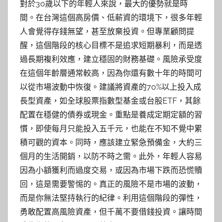
對於30歲以下的年輕人來說，最大的優勢就是時
間。在台灣這個高房價、低薪資的環境下，很多年輕
人會覺得存錢無望，甚至放棄投資。但專業顧問提
醒，這個階段的核心目標不是追求短期暴利，而是透
過長期複利效應，建立穩固的財務基礎。風險承受度
在這個年齡層通常較高，因為你還有數十年的時間可
以從市場波動中恢復。建議將資產的70%以上投入成
長型資產，如全球股票指數型基金或台股ETF，其餘
配置在穩健的債券或現金。重點是養成定期定額的習
慣，即使每月只能投入五千元，也能在不知不覺中累
積可觀的資本。同時，應該建立緊急預備金，大約三
個月的生活開銷，以防不時之需。此外，年輕人容易
因為小額獲利而過度交易，或因為市場下跌而恐慌贖
回，這是需要警惕的。真正的風險不是市場的波動，
而是你無法堅持執行的紀律。利用這個階段的彈性，
勇敢配置高風險資產，但千萬不要借錢投資。讓時間