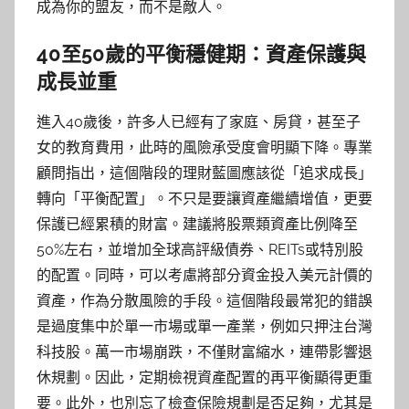
成為你的盟友，而不是敵人。
40至50歲的平衡穩健期：資產保護與
成長並重
進入40歲後，許多人已經有了家庭、房貸，甚至子
女的教育費用，此時的風險承受度會明顯下降。專業
顧問指出，這個階段的理財藍圖應該從「追求成長」
轉向「平衡配置」。不只是要讓資產繼續增值，更要
保護已經累積的財富。建議將股票類資產比例降至
50%左右，並增加全球高評級債券、REITs或特別股
的配置。同時，可以考慮將部分資金投入美元計價的
資產，作為分散風險的手段。這個階段最常犯的錯誤
是過度集中於單一市場或單一產業，例如只押注台灣
科技股。萬一市場崩跌，不僅財富縮水，連帶影響退
休規劃。因此，定期檢視資產配置的再平衡顯得更重
要。此外，也別忘了檢查保險規劃是否足夠，尤其是