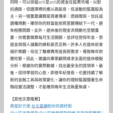
同時，可以保留10%至20%的資金在股票市場，以對
抗通膨，但選擇標的應以高股息、低波動的藍籌股為
主。另一個重要課題是資產傳承：透過贈與、信託或
遺囑規劃，確保你的財富能依照意願傳給下一代，避
免稅務問題。此外，退休後的現金流規劃也至關重
要，你需要精算每月生活開銷，並評估勞保年金、勞
退金與個人儲蓄的總和是否足夠。許多人在退休前會
過於樂觀，低估了醫療費用或長照需求，導致晚年財
務吃緊。因此，建議向專業顧問尋求全面的退休模擬
分析，根據你的實際數據，找出最安全的提領率。最
後，保持學習的心態，即使年紀增長，也要持續了解
新的金融工具與政策變化。讓你的理財藍圖隨著生命
階段靈活調整，才能確保晚年生活無憂無慮。
【其他文章推薦】
典當好方便,
台北當舖
助你快速紓困