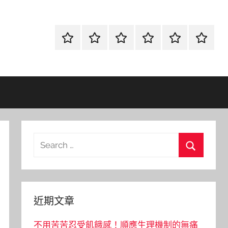
首
當
網
流
環
聯
頁
鋪
路
行
保
合
金
資
時
清
徵
融
訊
尚
潔
信
Search
for:
Search
近期文章
不用苦苦忍受飢餓感！順應生理機制的無痛