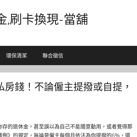
金,刷卡換現-當舖
環保清潔
聯合徵信
私房錢！不論僱主提撥或自提，
你存的退休金，甚至誤以為自己不能隨意動用，或者覺得那
條例》的規定，無論是僱主每個月依法為你提撥的6％，還