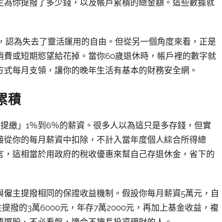
主為你提撥了多少錢，以及帳戶累積的總金額。這些數據就
擾，認為失去了靈活運用的自由。但從另一個角度來看，正是
消費或短期慾望給花掉。當你60歲退休時，帳戶裡的數字就
方式每月支領，讓你的晚年生活有基本的財務安全網。
累積
提繳」1％到6％的薪資。很多人以為這只是多存錢，但實
接從你的每月薪資中扣除，不計入當年度個人綜合所得總
言，這相當於用政府的稅收優惠來幫自己存退休金，省下的
與僱主提撥相同的保證收益機制。假設你每月薪資5萬元，自
主提撥的3萬6000元，年存7萬2000元，再加上基金收益，複