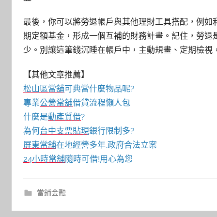
最後，你可以將勞退帳戶與其他理財工具搭配，例如
期定額基金，形成一個互補的財務計畫。記住，勞退
少。別讓這筆錢沉睡在帳戶中，主動規畫、定期檢視
【其他文章推薦】
松山區當舖
可典當什麼物品呢?
專業
公營當舖
借貸流程懶人包
什麼是
動產質借
?
為何
台中支票貼現
銀行限制多?
屏東當舖
在地經營多年,政府合法立案
24小時當舖
隨時可借!用心為您
當鋪金融