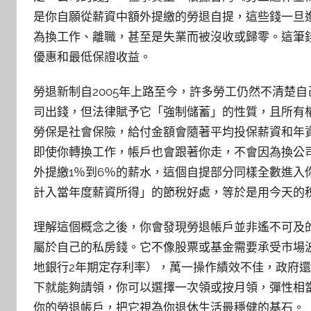
是你自願從薪資中額外提繳的勞退自提，這些錢一旦
為換工作、離職，甚至是失業而被沒收或歸零。這筆
優惠和最低保證收益。
勞退新制自2005年上路至今，許多勞工仍然不清楚
司出錢，但法律賦予它「強制儲蓄」的性質，且所有
勞保是社會保險，給付金額會隨著平均投保薪資和年
即使你轉換工作，帳戶也會跟著你走，不會因為換公
外提繳1％到6％的薪水，這個自提部分同樣全數進入
計入當年度薪資所得」的節稅好處，等於是用今天的
理解這個概念之後，你會發現勞退帳戶並非遙不可及
屬於自己的私房錢。它不像股票或基金需要承受市場
地銀行2年期定存利率），萬一操作績效不佳，政府還
下就能夠請領，你可以選擇一次領或按月領，彈性相
你的勞退帳戶，把它視為你退休生活最穩健的基石。