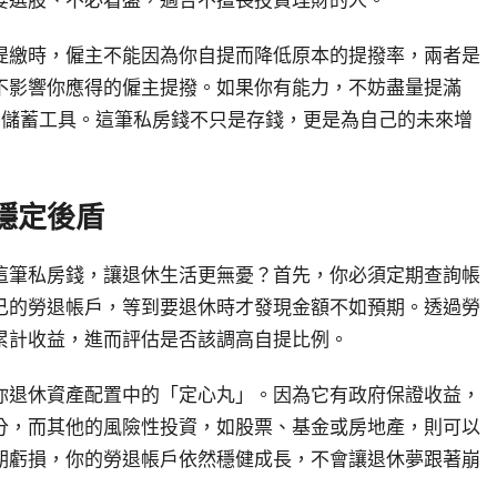
要選股、不必看盤，適合不擅長投資理財的人。
提繳時，僱主不能因為你自提而降低原本的提撥率，兩者是
不影響你應得的僱主提撥。如果你有能力，不妨盡量提滿
期儲蓄工具。這筆私房錢不只是存錢，更是為自己的未來增
穩定後盾
這筆私房錢，讓退休生活更無憂？首先，你必須定期查詢帳
己的勞退帳戶，等到要退休時才發現金額不如預期。透過勞
累計收益，進而評估是否該調高自提比例。
你退休資產配置中的「定心丸」。因為它有政府保證收益，
分，而其他的風險性投資，如股票、基金或房地產，則可以
期虧損，你的勞退帳戶依然穩健成長，不會讓退休夢跟著崩