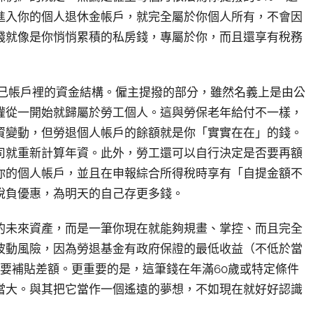
進入你的個人退休金帳戶，就完全屬於你個人所有，不會因
錢就像是你悄悄累積的私房錢，專屬於你，而且還享有稅務
自己帳戶裡的資金結構。僱主提撥的部分，雖然名義上是由公
權從一開始就歸屬於勞工個人。這與勞保老年給付不一樣，
資變動，但勞退個人帳戶的餘額就是你「實實在在」的錢。
司就重新計算年資。此外，勞工還可以自行決定是否要再額
你的個人帳戶，並且在申報綜合所得稅時享有「自提金額不
稅負優惠，為明天的自己存更多錢。
的未來資產，而是一筆你現在就能夠規畫、掌控、而且完全
波動風險，因為勞退基金有政府保證的最低收益（不低於當
要補貼差額。更重要的是，這筆錢在年滿60歲或特定條件
當大。與其把它當作一個遙遠的夢想，不如現在就好好認識