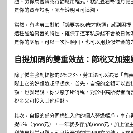
證、勞保局官網或行動應用程式，就能查看每個月僱
是你的資產證明，完全透明且可追溯。
當然，有些勞工對於「錢要等60歲才能領」感到困
這種強迫儲蓄的特性，確保了這筆私房錢不會被日常
是你的底氣，可以一次性領回，也可以用類似年金的
自提加碼的雙重效益：節稅又加速
除了僱主強制提撥的6％之外，勞工還可以選擇「自願
際上它的好處遠超乎想像。首先，自提的金額可以直
額，也就是說，你少繳了所得稅。對於中高所得者而
稅金又可投入其他理財。
其次，自提的部分同樣進入你的個人勞退帳戶，享有
提6％（3000元），一年就多存3萬6000元，加上僱