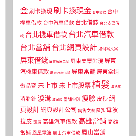
金
刷卡換現金
刷卡換現
台中
台中借款
台北借錢
機車借款
台中汽車借款
台北支票借
台北汽車借款
台北機車借款
款
台北當舖
台北網頁設計
如何寫文案
屏東借錢
屏東
屏東支票貼現
屏東房屋二胎
屏東當舖
汽機車借款
屏東當鋪
屏東汽車借款
植髮
未上市
未上市股票
微晶瓷
法令紋
瘦臉
淚溝
網
皮秒
消脂針
當舖金融
玻尿酸
頁設計
網頁設計公司
電波
銷售文案
隆乳
高雄當舖
拉皮
高雄汽車借款
高雄
飄眉
鳳山當舖
當鋪
鳳凰電波
鳳山汽車借款