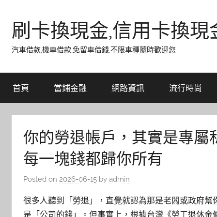
Skip
to
刷卡換現金,信用卡換現
content
汽車借款,機車借款,免留車借錢,不限車種隨時歡迎您
首頁
當鋪金融
網路資訊
流行時尚
你的勞退帳戶，其實是專屬
每一塊錢都歸你所有
Posted on
2026-06-15
by
admin
很多人聽到「勞退」，直覺就認為那是老闆或政府幫
是「公司的錢」。但事實上，根據台灣《勞工退休金