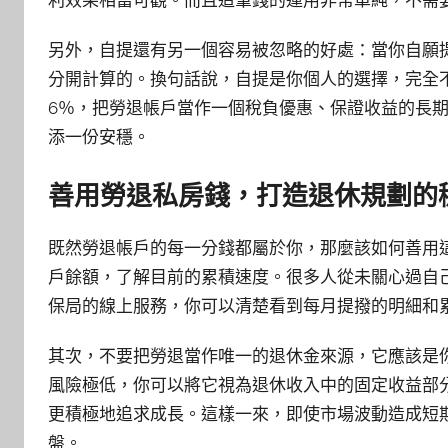
利效果相當可觀。而且這筆錢的運用非常單純，不需
另外，自提還有另一個容易被忽略的好處：當你自願
分開計算的。換句話說，自提是你個人的選擇，完全
6％，把勞退帳戶當作一個稅負優惠、保證收益的長
添一份安穩。
善用勞退私房錢，打造退休規劃的
既然勞退帳戶的每一分錢都屬於你，那麼該如何善用
戶餘額，了解目前的累積速度。很多人從未關心過自
保局的線上服務，你可以清楚看到每月提撥的明細和
其次，不要把勞退當作唯一的退休金來源，它應該是
風險極低，你可以將它視為退休收入中的固定收益部
更積極地追求成長。這樣一來，即使市場波動造成短
盤。