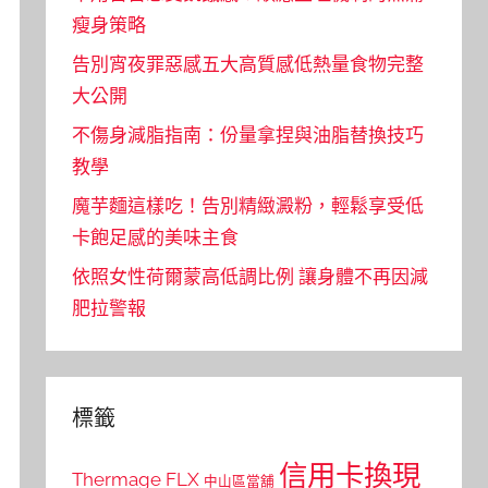
瘦身策略
告別宵夜罪惡感五大高質感低熱量食物完整
大公開
不傷身減脂指南：份量拿捏與油脂替換技巧
教學
魔芋麵這樣吃！告別精緻澱粉，輕鬆享受低
卡飽足感的美味主食
依照女性荷爾蒙高低調比例 讓身體不再因減
肥拉警報
標籤
信用卡換現
Thermage FLX
中山區當舖