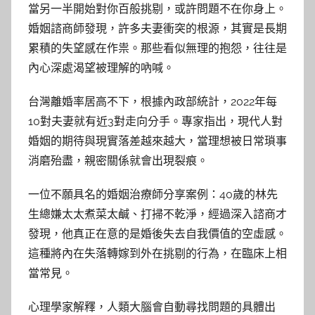
當另一半開始對你百般挑剔，或許問題不在你身上。
婚姻諮商師發現，許多夫妻衝突的根源，其實是長期
累積的失望感在作祟。那些看似無理的抱怨，往往是
內心深處渴望被理解的吶喊。
台灣離婚率居高不下，根據內政部統計，2022年每
10對夫妻就有近3對走向分手。專家指出，現代人對
婚姻的期待與現實落差越來越大，當理想被日常瑣事
消磨殆盡，親密關係就會出現裂痕。
一位不願具名的婚姻治療師分享案例：40歲的林先
生總嫌太太煮菜太鹹、打掃不乾淨，經過深入諮商才
發現，他真正在意的是婚後失去自我價值的空虛感。
這種將內在失落轉嫁到外在挑剔的行為，在臨床上相
當常見。
心理學家解釋，人類大腦會自動尋找問題的具體出