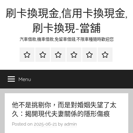
Skip
刷卡換現金,信用卡換現金,
to
content
刷卡換現-當舖
汽車借款,機車借款,免留車借錢,不限車種隨時歡迎您
首
當
網
流
環
聯
頁
鋪
路
行
保
合
金
資
時
清
徵
Menu
融
訊
尚
潔
信
他不是挑剔你，而是對婚姻失望了太
久：揭開現代夫妻關係的隱形傷痕
Posted on
2025-06-21
by
admin