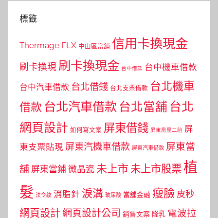
標籤
信用卡換現金
Thermage FLX
中山區當舖
刷卡換現金
刷卡換現
台中機車借款
台中借款
台北機車
台北借錢
台中汽車借款
台北支票借款
台北汽車借款
台北當舖
台北
借款
網頁設計
屏東借錢
屏
如何寫文案
屏東房屋二胎
屏東當
屏東汽機車借款
東支票貼現
屏東汽車借款
植
未上市
未上市股票
舖
屏東當鋪
微晶瓷
髮
瘦臉
淚溝
皮秒
消脂針
當舖金融
法令紋
玻尿酸
網頁設計
網頁設計公司
電波拉
銷售文案
隆乳