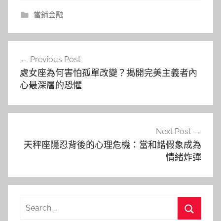
當鋪金融
文
Previous Post
章
處女座為何害怕孤單改變？揭開完美主義者內
導
心最深層的恐懼
覽
Next Post
天秤座隱忍背後的心理危機：當和諧假象成為
情緒炸彈
Search
for: