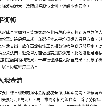
市場波動過大，及時調整股債比例，保護本金安全。
平衡術
務形成巨大壓力。雙薪家庭在此階段應建立共同賬戶與個人
備款至少達房價三成，並選擇本息平均攤還的房貸方案，減
上生活支出，放在高流動性工具如數位帳戶或貨幣基金。此
與投資決策，避免單方面做出高風險決定。此階段也是累積
定期定額與複利效果，十年後也能看到顯着成果。別忘了檢
，家人仍能維持生活。
入現金流
首要目標。理想的退休金應能覆蓋每月基本開銷，並預留醫
如夫妻每月6萬元），再回推需累積的總資產。除了勞保年