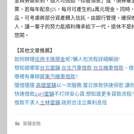
金與勞退新制，個人可透過「存股領息」或「債券基金
票，若每年配息5%，每月可產生約4萬元現金。同時
品。可考慮將部分資產轉入信託，由銀行管理，確保
人，讓一輩子的努力能順利傳承給下一代。退休不是
悠閑。
【其他文章推薦】
如何辦理
信用卡換現金
呢?懶人包流程詳細解說!
想知道哪家
台北當舖
,
台北汽車借款
,
台北機車借款
，借
哪裡有專辦
屏東汽機車借款
?
隨借隨還,
高雄當舖
以一流服務,當日放款快速保密,讓你
快速借款
24H當鋪
不打烊安心貸,想知道更多貸款流程?
借款不求人
士林當鋪
,政府合法立案利息低
當鋪金融