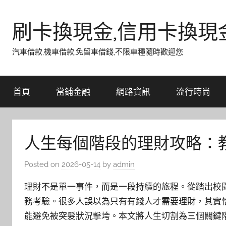
Skip
to
刷卡換現金,信用卡換現
content
汽車借款,機車借款,免留車借錢,不限車種隨時歡迎您
首頁
當鋪金融
網路資訊
流行時尚
人生每個階段的理財攻略：
Posted on
2026-05-14
by
admin
理財不是單一事件，而是一段持續的旅程。從踏出校
務考驗。很多人誤以為只有有錢人才需要理財，其實
能避免被突髮狀況擊垮。本文將人生切割為三個關鍵