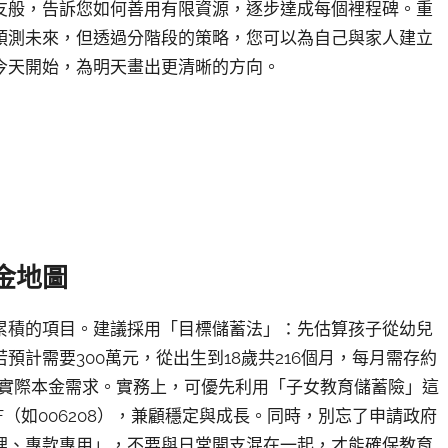
友般，告訴您如何善用有限資源，逐步達成每個裡程碑。重
預測未來，但透過分階段的策略，您可以為自己與家人建立
今天開始，為明天畫出更清晰的方向。
金地圖
累積的項目。建議採用「目標儲蓄法」：先估算孩子從幼兒
計需要300萬元，從出生到18歲共216個月，每月需存約
降低實際本金需求。實務上，可優先利用「子女教育儲蓄險」這
（如006208），兼顧穩定與成長。同時，別忘了申請政府
理、專款專用」，不要與日常開支混在一起，才能確保教育