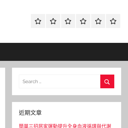
首
當
網
流
環
聯
頁
鋪
路
行
保
合
金
資
時
清
徵
融
訊
尚
潔
信
Search
for:
Search
近期文章
簡單三招居家運動提升全身血液循環與代謝