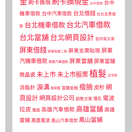
金
刷卡換現金
刷卡換現
台中
台中借款
台北借錢
機車借款
台中汽車借款
台北支票借
台北汽車借款
台北機車借款
款
台北當舖
台北網頁設計
如何寫文案
屏東借錢
屏東
屏東支票貼現
屏東房屋二胎
屏東當舖
汽機車借款
屏東當鋪
屏東汽車借款
植髮
未上市
未上市股票
微晶瓷
法令紋
瘦臉
淚溝
網
皮秒
消脂針
當舖金融
玻尿酸
頁設計
網頁設計公司
電波
銷售文案
隆乳
高雄當舖
拉皮
高雄汽車借款
高雄
飄眉
鳳山當舖
當鋪
鳳凰電波
鳳山汽車借款