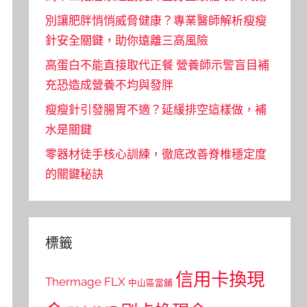
別讓肥胖悄悄威脅健康？專業醫師解析瘦瘦
針安全關鍵，助你遠離三高風險
高蛋白不能直接取代正餐 營養師示警盲目補
充恐造成營養不均與發胖
瘦瘦針引發腸胃不適？延緩排空這樣做，補
水是關鍵
零器材徒手核心訓練，徹底改善脊椎穩定度
的關鍵秘訣
標籤
信用卡換現
Thermage FLX
中山區當舖