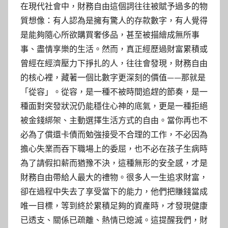
在現代社會中，財務自由這個詞往往被賦予過多的物
質想像：有人認為是擁有驚人的存款數字，有人覺得
是能夠隨心所欲購買奢侈品，甚至被描繪成無所事
事、盡情享樂的生活。然而，真正經歷過財富累積或
曾經在經濟壓力下掙扎的人，往往會發現，財務自由
的核心裡，藏著一個比數字更深刻的價值——那就是
「從容」。從容，是一種不被時間追趕的節奏，是一
種面對突發狀況仍能穩住心神的底氣，更是一種拒絕
被金錢綁架、主動選擇生活方式的自由。當你再也不
必為了償還卡債而勉強接受不合理的工作，不必因為
擔心失業而吞下職場上的委屈，也不必在孩子生病時
為了請假扣薪而猶豫不決，這種無形的安全感，才是
財務自由帶給人最大的禮物。很多人一生追求財富，
卻在過程中失去了享受當下的能力，他們把賺錢當成
唯一目標，等到終於累積足夠的資產時，才發現健康
已透支、關係已疏離、熱情已熄滅。這提醒我們，財