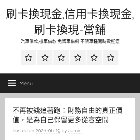
Skip
刷卡換現金,信用卡換現金,
to
content
刷卡換現-當舖
汽車借款,機車借款,免留車借錢,不限車種隨時歡迎您
首
當
網
流
環
聯
頁
鋪
路
行
保
合
金
資
時
清
徵
Menu
融
訊
尚
潔
信
不再被錢追著跑：財務自由的真正價
值，是為自己保留更多從容空間
Posted on
2026-06-19
by
admin