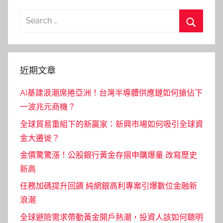
Search
for:
Search
近期文章
AI基建浪潮席捲亞洲！台灣半導體供應鏈如何搶佔下
一波兆元商機？
全球貿易重組下的新贏家：新興市場如何吸引全球資
金大遷徙？
金價驚驚漲！公股銀行黃金存摺申購爆量 改寫歷史
新高
任務加碼提升回饋 純網銀高利專案引爆數位金融新
浪潮
全球避險需求帶動黃金開戶熱潮，投資人該如何聰明