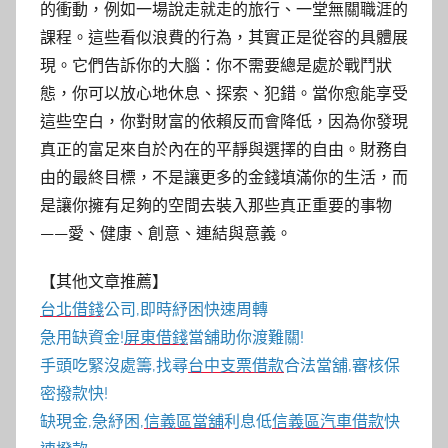
的衝動，例如一場說走就走的旅行、一堂無關職涯的
課程。這些看似浪費的行為，其實正是從容的具體展
現。它們告訴你的大腦：你不需要總是處於戰鬥狀
態，你可以放心地休息、探索、犯錯。當你愈能享受
這些空白，你對財富的依賴反而會降低，因為你發現
真正的富足來自於內在的平靜與選擇的自由。財務自
由的最終目標，不是讓更多的金錢填滿你的生活，而
是讓你擁有足夠的空間去裝入那些真正重要的事物
——愛、健康、創意、連結與意義。
【其他文章推薦】
台北借錢
公司,即時紓困快速周轉
急用缺資金!
屏東借錢
當舖助你渡難關!
手頭吃緊沒處籌,找尋
台中支票借款
合法當舖,審核保
密撥款快!
缺現金,急紓困,
信義區當舖
利息低
信義區汽車借款
快