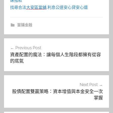
速撥款
找尋合法
大安區當舖
,利息公道安心貸安心還
當鋪金融
文
Previous Post
章
資產配置的魔法：讓每個人生階段都擁有從容
導
的底氣
覽
Next Post
股債配置雙贏策略：資本增值與本金安全一次
掌握