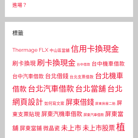
進場？
標籤
信用卡換現金
Thermage FLX
中山區當舖
刷卡換現金
刷卡換現
台中機車借款
台中借款
台北機車
台北借錢
台中汽車借款
台北支票借款
台北汽車借款
台北當舖
台北
借款
網頁設計
屏東借錢
屏
如何寫文案
屏東房屋二胎
屏東當
屏東汽機車借款
東支票貼現
屏東汽車借款
植
未上市
未上市股票
舖
屏東當鋪
微晶瓷