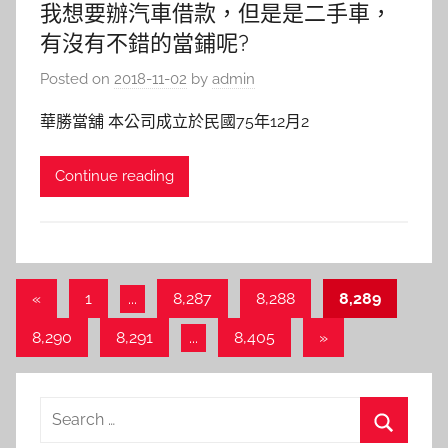
我想要辦汽車借款，但是是二手車，
有沒有不錯的當鋪呢?
Posted on
2018-11-02
by
admin
華勝當舖 本公司成立於民國75年12月2
Continue reading
文
Previous
«
1
...
8,287
8,288
8,289
Posts
章
Next
8,290
8,291
...
8,405
»
分
Posts
頁
Search
for: