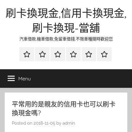
Skip
刷卡換現金,信用卡換現金,
to
content
刷卡換現-當舖
汽車借款,機車借款,免留車借錢,不限車種隨時歡迎您
首
當
網
流
環
聯
頁
鋪
路
行
保
合
金
資
時
清
徵
Menu
融
訊
尚
潔
信
平常用的是親友的信用卡也可以刷卡
換現金嗎?
Posted on
2018-11-05
by
admin