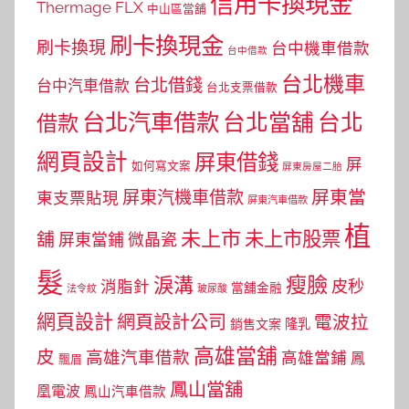
信用卡換現金
Thermage FLX
中山區當舖
刷卡換現金
刷卡換現
台中機車借款
台中借款
台北機車
台北借錢
台中汽車借款
台北支票借款
台北汽車借款
台北當舖
台北
借款
網頁設計
屏東借錢
屏
如何寫文案
屏東房屋二胎
屏東當
屏東汽機車借款
東支票貼現
屏東汽車借款
植
未上市
未上市股票
舖
屏東當鋪
微晶瓷
髮
瘦臉
淚溝
皮秒
消脂針
當舖金融
法令紋
玻尿酸
網頁設計
網頁設計公司
電波拉
銷售文案
隆乳
高雄當舖
皮
高雄汽車借款
高雄當鋪
鳳
飄眉
鳳山當舖
凰電波
鳳山汽車借款