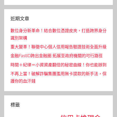
Search
近期文章
數位身分新革命！結合數位憑證皮夾，打造跨界身分
識別架構
重大變革！聯徵中心個人信用報告驗證技術全面升級
金融FastID跨出金融圈 拓展至政府機關的可行路徑
時間＋紀律＝小資資產翻倍的秘密曲線！你也能辦到
不再上當！破解詐騙集團濫用無卡提款的新手法，保
護你的血汗錢
標籤