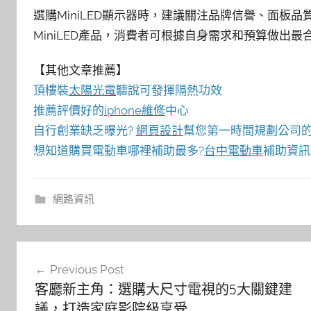
選購MiniLED顯示器時，建議關注品牌信譽、面板
MiniLED產品，消費者可根據自身需求和預算做出最
【其他文章推薦】
頂樓裝
太陽光電
聽說可發揮隔熱功效
推薦評價好的
iphone維修
中心
自行創業缺乏曝光?
網頁設計
幫您第一時間規劃公司
想知道購買電動車哪裡補助最多?
台中電動車
補助資訊
網路資訊
文
Previous Post
章
客廳新主角：選購大尺寸電視的5大關鍵建
導
議，打造家庭影院級享受