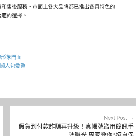
品質和售後服務。市面上各大品牌都已推出各具特色的
合適的選擇。
的形象門面
懶人包彙整
Next Post
假貨到付款詐騙再升級！真帳號盜用簡訊手
法曝光 專家教你3招自保