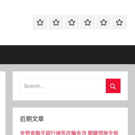
首
當
網
流
環
聯
頁
鋪
路
行
保
合
金
資
時
清
徵
融
訊
尚
潔
信
Search
for:
Search
近期文章
金管會聯手銀行堵死詐騙金流 關鍵措施全面