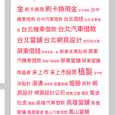
金
刷卡換現金
刷卡換現
台中
台中借款
台北借錢
機車借款
台中汽車借款
台北支票借
台北汽車借款
台北機車借款
款
台北當舖
台北網頁設計
如何寫文案
屏東借錢
屏東
屏東支票貼現
屏東房屋二胎
屏東當舖
汽機車借款
屏東當鋪
屏東汽車借款
植髮
未上市
未上市股票
微晶瓷
法令紋
瘦臉
淚溝
網
皮秒
消脂針
當舖金融
玻尿酸
頁設計
網頁設計公司
電波
銷售文案
隆乳
高雄當舖
拉皮
高雄汽車借款
高雄
飄眉
鳳山當舖
當鋪
鳳凰電波
鳳山汽車借款