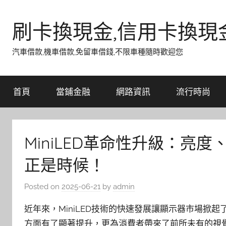
Skip
to
刷卡換現金,信用卡換現
content
汽車借款,機車借款,免留車借錢,不限車種隨時歡迎您
首頁
當鋪金融
網路資訊
流行時尚
MiniLED革命性升級：亮
正是時候！
Posted on
2025-06-21
by
admin
近年來，MiniLED技術的快速發展讓顯示器市場掀
方面有了顯著提升，更為消費者帶來了前所未有的視