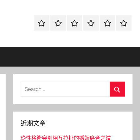
首
當
網
流
環
聯
頁
鋪
路
行
保
合
金
資
時
清
徵
融
訊
尚
潔
信
Search
for:
Search
近期文章
從性格衝突到相互拉扯的婚姻磨合之道