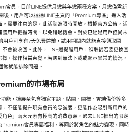
mium會員。目前LINE提供月繳與年繳兩種方案，月繳僅需新
後，用戶可以透過LINE主頁的「Premium專區」進入活
庫。需要注意的是，此活動為限時開放，根據官方公告，活
建議用戶把握時間，以免錯過機會。對於已經是用戶但尚未
閱的用戶可享有7天免費體驗，試用期間內就能直接領取圖
不會被收回。此外，LINE還提醒用戶，領取後若要更換圖
選擇，操作相當直覺。若遇到無法下載或顯示異常的情況，
，通常就能排除問題。
remium的市場布局
無廣告功能，擴展至包含獨家主題、貼圖、圖標、雲端備份等多
標，不僅能提升現有會員的忠誠度，更能作為吸引新用戶的
角色」兩大元素有極高的消費意願，過去LINE推出的限定
Premium會員專屬福利，等同於將角色的魅力變現，同時