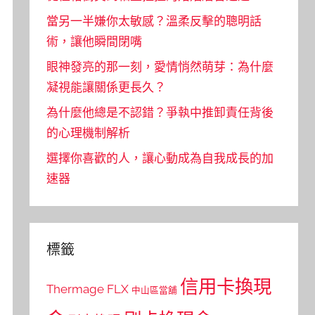
當另一半嫌你太敏感？溫柔反擊的聰明話
術，讓他瞬間閉嘴
眼神發亮的那一刻，愛情悄然萌芽：為什麼
凝視能讓關係更長久？
為什麼他總是不認錯？爭執中推卸責任背後
的心理機制解析
選擇你喜歡的人，讓心動成為自我成長的加
速器
標籤
信用卡換現
Thermage FLX
中山區當舖