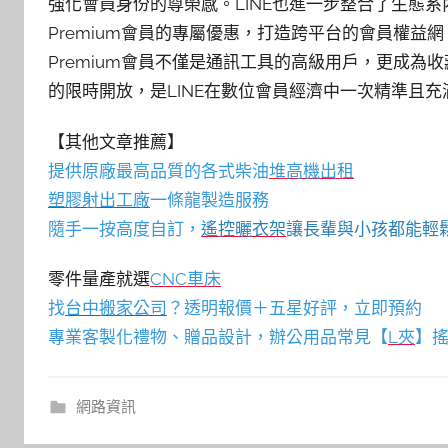
強化會員身份的尊榮感。LINE也進一步整合了生態系內的
Premium會員的專屬優惠，打造跨平台的會員權益
Premium會員不僅是通訊工具的高級用戶，更成
的限時開放，是LINE在數位會員經濟中一次精準且
【其他文章推薦】
提供原廠最高品質的各式柴油
堆高機
出租
塑膠射出工廠
一條龍製造服務
隨手一按高度自訂，
遙控曬衣架
讓長輩與小孩都能輕
零件量產就選
CNC車床
找
台中搬家公司
？透明報價＋五星好評，立即預約
專業客製化禮物、贈品設計，辦公用品常見【
L夾
】搖
網路資訊