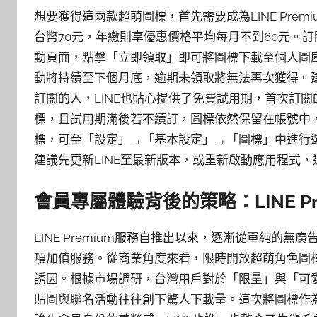
想要獲得這兩款超萌圖標，首先需要成為LINE Pre
台幣70元，年繳則享優惠價格平均每月不到60元。訂閱
動頁面，點擊「立即領取」即可將圖標下載至個人圖
動將持續至下個月底，逾期未領取將無法再次獲得。
訂閱的人，LINE也貼心提供了免費試用期，首次訂
標，且試用期滿後若不續訂，圖標依然保留在帳號中，
標，可至「設定」→「基本設定」→「圖標」中進行
建議先更新LINE至最新版本，或重新啟動應用程式
會員專屬體驗背後的策略：LINE P
LINE Premium服務自推出以來，逐漸從單純的
項加值服務。從商業角度來看，限時開放超萌角色圖
誘因。根據市場調研，台灣用戶對於「限量」與「可愛
貼圖與聯名活動往往創下驚人下載量。這次將圖標作為