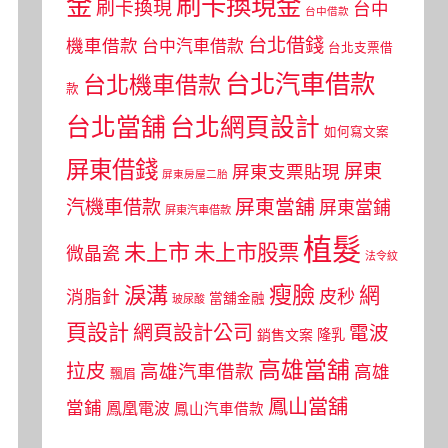
金
刷卡換現金
刷卡換現
台中
台中借款
台北借錢
機車借款
台中汽車借款
台北支票借
台北汽車借款
台北機車借款
款
台北當舖
台北網頁設計
如何寫文案
屏東借錢
屏東
屏東支票貼現
屏東房屋二胎
屏東當舖
汽機車借款
屏東當鋪
屏東汽車借款
植髮
未上市
未上市股票
微晶瓷
法令紋
瘦臉
淚溝
網
皮秒
消脂針
當舖金融
玻尿酸
頁設計
網頁設計公司
電波
銷售文案
隆乳
高雄當舖
拉皮
高雄汽車借款
高雄
飄眉
鳳山當舖
當鋪
鳳凰電波
鳳山汽車借款