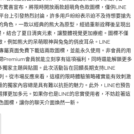
方驚喜宣布，將限時開放兩款超萌角色款圖標，僅供LINE
社群平台上引發熱烈討論，許多用戶紛紛表示迫不及待想要搶先
迎的角色，一款以經典的熊大為原型，經過重新詮釋後呈現出
礎，結合了夏日清爽元素，讓整體視覺更加療癒。圖標不僅
，例如熊大的呆萌眼神與兔兔的俏皮耳朵。LINE
透過專屬頁面免費下載這兩款圖標，並能永久使用。非會員的用
閱Premium會員就能立刻享有這項福利，同時還能解鎖更多
獨家主題與貼圖。此次活動旨在回饋長期支持LINE
員行列。從市場反應來看，這樣的限時體驗策略確實能有效刺激
的獨家內容總是具有難以抗拒的魅力。此外，LINE也預告
擇更加多元。如果你也是LINE的忠實使用者，不妨趁著這
角色圖標，讓你的聊天介面煥然一新。