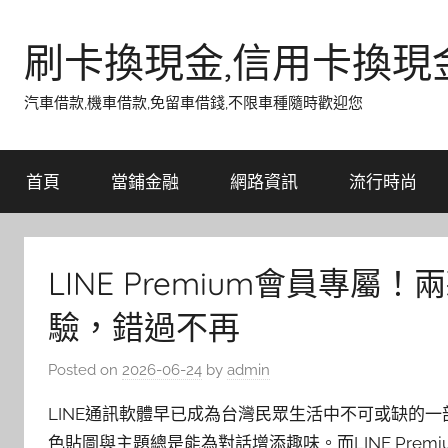
Skip
to
刷卡換現金,信用卡換現
content
汽車借款,機車借款,免留車借錢,不限車種隨時歡迎您
首頁
當鋪金融
網路資訊
流行時尚
LINE Premium會員專
驗，錯過不再
Posted on
2026-06-24
by
admin
LINE通訊軟體早已成為台灣民眾生活中不可或缺的一
色貼圖與主題總是能為對話增添趣味。而LINE Pre