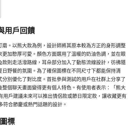
與用戶回饋
打磨。以熊大款為例，設計師將其原本較為方正的身形調整
來更加憨厚可愛。顏色方面選用了溫暖的奶油色調，並在眼
兔款則走活潑路線，耳朵部分加入了動態流線設計，彷彿隨
夏日野餐的氛圍。為了確保圖標在不同尺寸下都能保持清
式分別優化了對比度。首批參與測試的用戶在社群上分享了
後整個聊天畫面變得更有個人特色。有使用者表示：「熊大
也有用戶建議未來可以推出情侶款或節日限定款，讓收藏更有
更多符合節慶或熱門話題的設計。
屬圖標