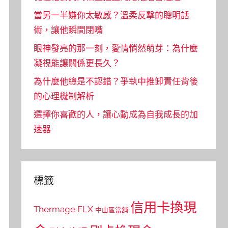
當另一半嫌你太敏感？溫柔反擊的聰明話
術，讓他瞬間閉嘴
眼神發亮的那一刻，愛情悄然萌芽：為什麼
凝視能讓關係更長久？
為什麼他總是不認錯？爭執中推卸責任背後
的心理機制解析
選擇你喜歡的人，讓心動成為自我成長的加
速器
標籤
信用卡換現
Thermage FLX
中山區當舖