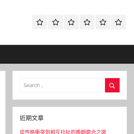
首
當
網
流
環
聯
頁
鋪
路
行
保
合
金
資
時
清
徵
融
訊
尚
潔
信
Search
for:
Search
近期文章
從性格衝突到相互拉扯的婚姻磨合之道