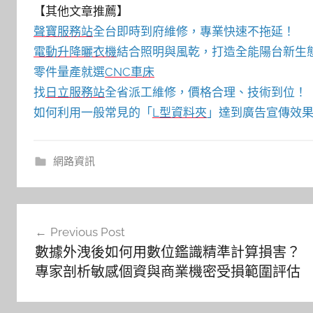
【其他文章推薦】
聲寶服務站
全台即時到府維修，專業快速不拖延！
電動升降曬衣機
結合照明與風乾，打造全能陽台新生
零件量產就選
CNC車床
找
日立服務站
全省派工維修，價格合理、技術到位！
如何利用一般常見的「
L型資料夾
」達到廣告宣傳效果
網路資訊
文
Previous Post
章
數據外洩後如何用數位鑑識精準計算損害？
導
專家剖析敏感個資與商業機密受損範圍評估
覽