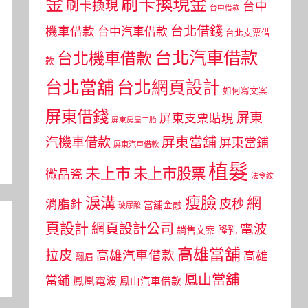
金
刷卡換現金
刷卡換現
台中
台中借款
台北借錢
機車借款
台中汽車借款
台北支票借
台北汽車借款
台北機車借款
款
台北當舖
台北網頁設計
如何寫文案
屏東借錢
屏東
屏東支票貼現
屏東房屋二胎
屏東當舖
汽機車借款
屏東當鋪
屏東汽車借款
植髮
未上市
未上市股票
微晶瓷
法令紋
瘦臉
淚溝
網
皮秒
消脂針
當舖金融
玻尿酸
頁設計
網頁設計公司
電波
銷售文案
隆乳
高雄當舖
拉皮
高雄汽車借款
高雄
飄眉
鳳山當舖
當鋪
鳳凰電波
鳳山汽車借款