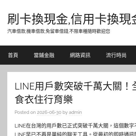
Skip
to
刷卡換現金,信用卡換現
content
汽車借款,機車借款,免留車借錢,不限車種隨時歡迎您
首頁
當鋪金融
網路資訊
流行時尚
LINE用戶數突破千萬大關
食衣住行育樂
Posted on
2026-06-30
by
admin
LINE在台灣的用戶數已正式突破千萬大關，這個數
LINE早已不再是單純的聊天工具。從最初的即時通訊