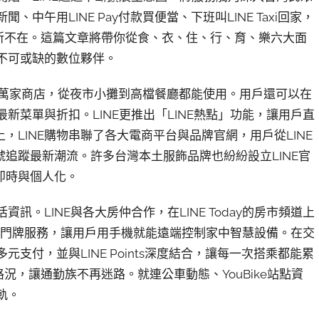
聞、中午用LINE Pay付款買便當、下班叫LINE Taxi回家，
已經無所不在。這篇文章將帶你從食、衣、住、行、育、樂六大面
中不可或缺的數位夥伴。
過數十萬家商店，從夜市小攤到高檔餐廳都能使用。用戶還可以在
新菜單與折扣。LINE更推出「LINE熱點」功能，讓用戶直
LINE購物串聯了各大電商平台與品牌官網，用戶從LINE
追蹤最新潮流。許多台灣本土服飾品牌也紛紛設立LINE官
即時與個人化。
活資訊。LINE與各大房仲合作，在LINE Today的房市頻道上
出虛擬門牌服務，讓用戶用手機就能遠端控制家中智慧設備。在交
多元支付，並與LINE Points深度結合，讓每一次搭乘都能累
路況，讓通勤族不再迷路。就連公車動態、YouBike站點資
軌。