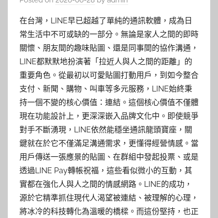
Posted on
2026-06-28
by
admin
在台灣，LINE早已超越了單純的通訊軟體，成為日
常生活中不可或缺的一部分。無論是家人之間的即時
關懷、朋友間的趣味貼圖、還是同事間的協作溝通，
LINE都默默地扮演著「拉近人與人之間的距離」的
重要角色。從最初以可愛貼圖打動用戶，到如今整合
支付、新聞、購物、叫車等多元服務，LINE始終秉
持一個不變的核心價值：連結。這個核心價值不僅體
現在功能設計上，更深深嵌入品牌文化中。即使競爭
對手不斷湧現，LINE依然能穩坐通訊龍頭寶座，關
鍵就在於它不僅滿足溝通需求，更懂得經營情感。當
用戶傳送一張應景的貼圖、在群組中發起投票、或是
透過LINE Pay轉帳祝福，這些看似微小的互動，其
實都在強化人與人之間的情感網路。LINE的成功，
源於它精準抓住現代人渴望被連結、被理解的心理，
將冰冷的科技轉化為溫暖的橋樑。而這份堅持，也正