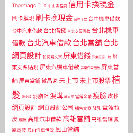
信用卡換現金
Thermage FLX
中山區當舖
刷卡換現金
刷卡換現
台中機車借款
台中借款
台北機車
台北借錢
台中汽車借款
台北支票借款
台北汽車借款
台北當舖
台北
借款
網頁設計
屏東借錢
屏
如何寫文案
屏東房屋二胎
屏東當
屏東汽機車借款
東支票貼現
屏東汽車借款
植
未上市
未上市股票
舖
屏東當鋪
微晶瓷
髮
瘦臉
淚溝
皮秒
消脂針
當舖金融
法令紋
玻尿酸
網頁設計
網頁設計公司
電波拉
銷售文案
隆乳
高雄當舖
皮
高雄汽車借款
高雄當鋪
鳳
飄眉
鳳山當舖
凰電波
鳳山汽車借款