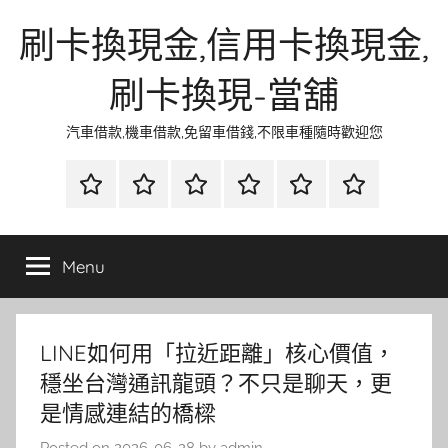
Skip
刷卡換現金,信用卡換現金,
to
content
刷卡換現-當舖
汽車借款,機車借款,免留車借錢,不限車種隨時歡迎您
首
當
網
流
環
聯
頁
鋪
路
行
保
合
金
資
時
清
徵
Menu
融
訊
尚
潔
信
LINE如何用「拉近距離」核心價值，
穩坐台灣通訊龍頭？不只是聊天，更
是情感連結的橋樑