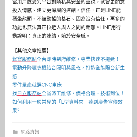
當用戶感受到平台對隱私與安全的重視，就會更願意
投入情感、建立更深層的連結。信任，正是LINE能
穩坐龍頭、不被動搖的基石。因為沒有信任，再多的
功能也無法真正拉近人與人之間的距離。LINE用行
動證明：真正的連結，始於安全感。
【其他文章推薦】
聲寶服務站
全台即時到府維修，專業快速不拖延！
電動升降曬衣機
結合照明與風乾，打造全能陽台新生
態
零件量產就選
CNC車床
找
日立服務站
全省派工維修，價格合理、技術到位！
如何利用一般常見的「
L型資料夾
」達到廣告宣傳效
果?
網路資訊