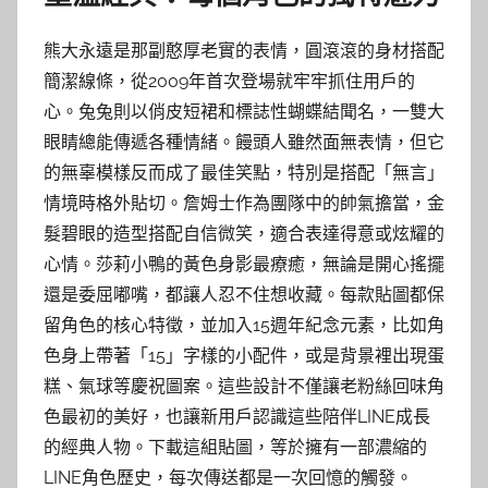
熊大永遠是那副憨厚老實的表情，圓滾滾的身材搭配
簡潔線條，從2009年首次登場就牢牢抓住用戶的
心。兔兔則以俏皮短裙和標誌性蝴蝶結聞名，一雙大
眼睛總能傳遞各種情緒。饅頭人雖然面無表情，但它
的無辜模樣反而成了最佳笑點，特別是搭配「無言」
情境時格外貼切。詹姆士作為團隊中的帥氣擔當，金
髮碧眼的造型搭配自信微笑，適合表達得意或炫耀的
心情。莎莉小鴨的黃色身影最療癒，無論是開心搖擺
還是委屈嘟嘴，都讓人忍不住想收藏。每款貼圖都保
留角色的核心特徵，並加入15週年紀念元素，比如角
色身上帶著「15」字樣的小配件，或是背景裡出現蛋
糕、氣球等慶祝圖案。這些設計不僅讓老粉絲回味角
色最初的美好，也讓新用戶認識這些陪伴LINE成長
的經典人物。下載這組貼圖，等於擁有一部濃縮的
LINE角色歷史，每次傳送都是一次回憶的觸發。