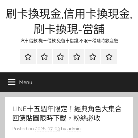
Skip
刷卡換現金,信用卡換現金,
to
content
刷卡換現-當舖
汽車借款,機車借款,免留車借錢,不限車種隨時歡迎您
首
當
網
流
環
聯
頁
鋪
路
行
保
合
金
資
時
清
徵
Menu
融
訊
尚
潔
信
LINE十五週年限定！經典角色大集合
回饋貼圖限時下載，粉絲必收
Posted on
2026-07-03
by
admin