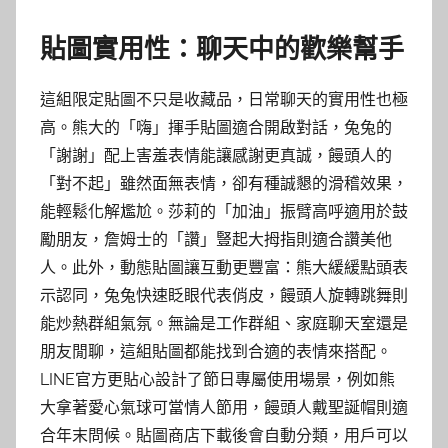
貼圖實用性：聊天中的歡樂幫手
這組限定貼圖不只是收藏品，日常聊天的實用性也極
高。熊大的「嗨」揮手貼圖適合開啟對話，兔兔的
「謝謝」配上害羞表情能讓感謝更真誠，饅頭人的
「對不起」雖然面無表情，卻有種誠懇的滑稽效果，
能輕鬆化解尷尬。莎莉的「加油」振臂高呼適用於鼓
勵朋友，詹姆士的「讚」豎起大拇指則適合讚美他
人。此外，動態貼圖讓互動更豐富：熊大緩緩點頭表
示認同，兔兔快速眨眼代表俏皮，饅頭人旋轉跳舞則
能炒熱群組氣氛。無論是工作群組、家庭聊天室還是
朋友閒聊，這組貼圖都能找到合適的表情來搭配。
LINE官方更貼心設計了節日專屬使用場景，例如熊
大拿著愛心氣球可當情人節用，饅頭人戴聖誕帽則適
合年末問候。貼圖商店下載後會自動分類，用戶可以