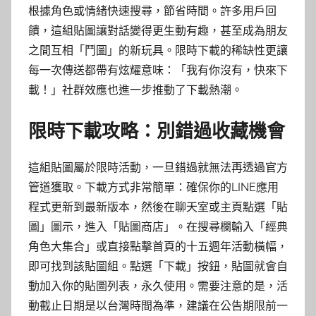
根據角色或情緒快速搜尋，節省時間。許多用戶回
饋，這組貼圖讓對話變得更生動有趣，甚至成為朋友
之間互相「鬥圖」的新玩具。限時下載的稀缺性更讓
每一次傳送都帶有炫耀意味：「我有你沒有，快來下
載！」社群效應也進一步推動了下載熱潮。
限時下載攻略：別錯過收藏機會
這組貼圖屬於限時活動，一旦錯過就無法再透過官方
管道獲取。下載方式非常簡單：確保你的LINE應用
程式更新到最新版本，然後在聊天室或主頁點選「貼
圖」圖示，進入「貼圖商店」。在搜尋欄輸入「經典
角色大集合」或直接點擊首頁的十五週年活動橫幅，
即可找到該貼圖組。點選「下載」按鈕，貼圖就會自
動加入你的貼圖列表，永久使用。需要注意的是，活
動截止日期是以台灣時間為準，建議在公告期限前一