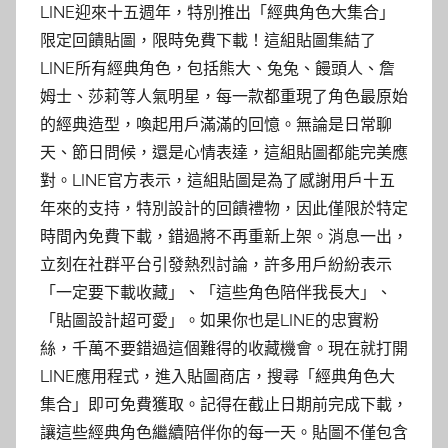
LINE迎來十五週年，特別推出「經典角色大集合」
限定回饋貼圖，限時免費下載！這組貼圖集結了
LINE所有經典角色，包括熊大、兔兔、饅頭人、詹
姆士、莎莉等人氣明星，每一款都重現了角色最原始
的經典造型，喚起用戶滿滿的回憶。無論是日常聊
天、節日問候，還是心情表達，這組貼圖都能完美應
對。LINE官方表示，這組貼圖是為了感謝用戶十五
年來的支持，特別設計的回饋禮物，因此僅限於特定
時間內免費下載，錯過將不再重新上架。消息一出，
立刻在社群平台引發熱烈討論，許多用戶紛紛表示
「一定要下載收藏」、「這些角色陪伴我長大」、
「貼圖設計超可愛」。如果你也是LINE的忠實粉
絲，千萬不要錯過這個難得的收藏機會。現在就打開
LINE應用程式，進入貼圖商店，搜尋「經典角色大
集合」即可免費獲取。記得在截止日期前完成下載，
讓這些經典角色繼續陪伴你的每一天。貼圖不僅包含