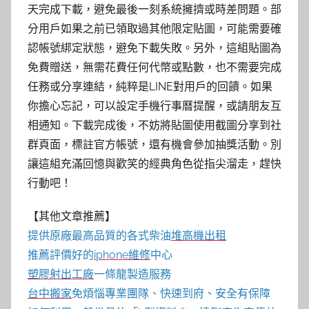
天完成下載，避免最後一刻系統擁擠或時差問題。部
分用戶如果之前已領取過其他限定貼圖，可能需要確
認帳號綁定狀態，避免下載失敗。另外，這組貼圖為
免費贈送，無需花費任何代幣或點數，也不需要完成
任務或分享連結，純粹是LINE對用戶的回饋。如果
你擔心忘記，可以設定手機行事曆提醒，或請朋友互
相通知。下載完成後，不妨將貼圖使用截圖分享到社
群頁面，標註官方帳號，還有機會參加抽獎活動。別
讓這組充滿回憶與歡笑的經典角色從指尖溜走，趕快
行動吧！
【其他文章推薦】
提供原廠最高品質的各式柴油
堆高機
出租
推薦評價好的
iphone維修
中心
塑膠射出工廠
一條龍製造服務
台中搬家
免煩惱專業團隊、快速到府、安全有保障