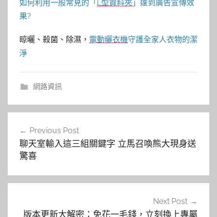
如何利用一般常見的「
L型資料夾
」達到廣告宣傳效
果?
晾曬、殺菌、除濕，
電動曬衣機
守護全家人衣物的潔
淨
網路資訊
文
Previous Post
章
聊天室輸入這三組關鍵字 立馬召喚熊大現身送
導
驚喜
覽
Next Post
版本更新大解密：免花一毛錢，立刻換上專屬