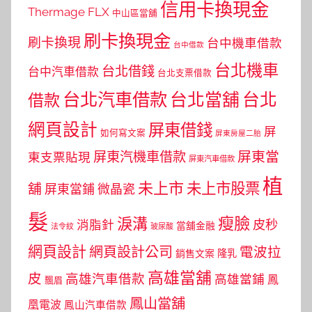
信用卡換現金
Thermage FLX
中山區當舖
刷卡換現金
刷卡換現
台中機車借款
台中借款
台北機車
台北借錢
台中汽車借款
台北支票借款
台北汽車借款
台北當舖
台北
借款
網頁設計
屏東借錢
屏
如何寫文案
屏東房屋二胎
屏東當
屏東汽機車借款
東支票貼現
屏東汽車借款
植
未上市
未上市股票
舖
屏東當鋪
微晶瓷
髮
瘦臉
淚溝
皮秒
消脂針
當舖金融
法令紋
玻尿酸
網頁設計
網頁設計公司
電波拉
銷售文案
隆乳
高雄當舖
皮
高雄汽車借款
高雄當鋪
鳳
飄眉
鳳山當舖
凰電波
鳳山汽車借款