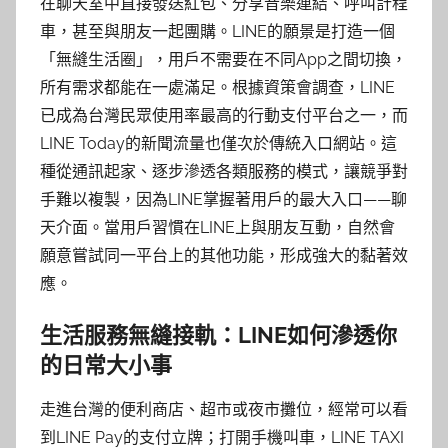
在聊天室中直接發送紅包、分享音樂連結、呼叫計程
車，甚至與朋友一起團購。LINE的願景是打造一個
「無縫生活圈」，用戶不需要在不同App之間切換，
所有需求都能在一處滿足。根據資策會調查，LINE
已成為台灣民眾使用率最高的行動支付平台之一，而
LINE Today的新聞流量也僅次於傳統入口網站。這
種從通訊起家、逐步滲透各類服務的模式，讓競爭對
手難以複製，因為LINE掌握著用戶的最大入口——聊
天介面。當用戶習慣在LINE上與朋友互動，自然會
願意嘗試同一平台上的其他功能，形成強大的黏著效
應。
生活服務無縫接軌：LINE如何滲透你
的日常大小事
走進台灣的便利商店、超市或夜市攤位，經常可以看
到LINE Pay的支付立牌；打開手機叫車，LINE TAXI