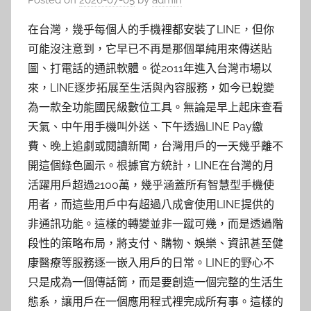
Posted on
2026-07-05
by
admin
在台灣，幾乎每個人的手機裡都安裝了LINE，但你
可能沒注意到，它早已不再是那個單純用來傳送貼
圖、打電話的通訊軟體。從2011年進入台灣市場以
來，LINE逐步拓展至生活與內容服務，如今已蛻變
為一款全功能國民級數位工具。無論是早上起床查看
天氣、中午用手機叫外送、下午透過LINE Pay繳
費、晚上追劇或閱讀新聞，台灣用戶的一天幾乎離不
開這個綠色圖示。根據官方統計，LINE在台灣的月
活躍用戶超過2100萬，幾乎涵蓋所有智慧型手機使
用者，而這些用戶中有超過八成會使用LINE提供的
非通訊功能。這樣的轉變並非一蹴可幾，而是透過階
段性的策略布局，將支付、購物、娛樂、資訊甚至健
康醫療等服務逐一嵌入用戶的日常。LINE的野心不
只是成為一個傳話筒，而是要創造一個完整的生活生
態系，讓用戶在一個應用程式裡完成所有事。這樣的