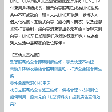
LINE TODAY每月文章瀏覽量超過10億次，LINE TV
付費用戶持續成長，顯示內容服務已成為LINE生態
系中不可或缺的一環。未來LINE可能進一步導入AI
個人化推薦、互動式內容（如投票、問答）以及虛擬
貨幣打賞機制，讓內容消費更加多元有趣。從聊天到
內容，LINE早已超越通訊軟體的既定印象，成為台
灣人生活中最親密的數位夥伴。
【其他文章推薦】
聲寶服務站
全台即時到府維修，專業快速不拖延！
電動升降曬衣機
結合照明與風乾，打造全能陽台新生
態
零件量產就選
CNC車床
找
日立服務站
全省派工維修，價格合理、技術到位！
如何利用一般常見的「
L型資料夾
」達到廣告宣傳效
果?