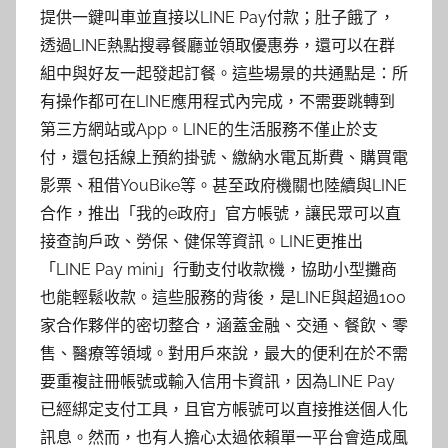
提供一鍵叫車並直接以LINE Pay付款；肚子餓了，
透過LINE熱點搜尋餐廳並領取優惠券，還可以在群
組中與好友一起發起訂餐。這些場景的共通點是：所
有操作都可在LINE應用程式內完成，不需要跳轉到
第三方網站或App。LINE的生活服務不僅止於支
付，還包括線上預約掛號、繳納水電瓦斯費、購買電
影票、租借YouBike等。甚至政府機關也陸續與LINE
合作，推出「我的e政府」官方帳號，讓民眾可以直
接查詢戶政、勞保、健保等資訊。LINE更推出
「LINE Pay mini」行動支付收款機，協助小型攤商
也能輕鬆收款。這些服務的背後，是LINE與超過100
家合作夥伴的密切整合，涵蓋金融、交通、餐飲、零
售、醫療等領域。對用戶來說，最大的便利在於不需
要重複註冊帳號或輸入信用卡資訊，因為LINE Pay
已經綁定支付工具，且官方帳號可以直接推送個人化
訊息。然而，也有人擔心太過依賴單一平台會造成風