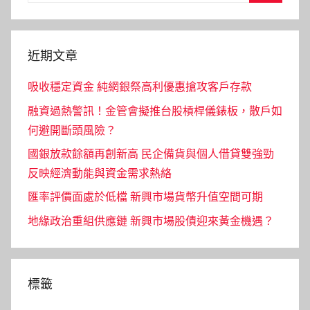
Search
近期文章
吸收穩定資金 純網銀祭高利優惠搶攻客戶存款
融資過熱警訊！金管會擬推台股槓桿儀錶板，散戶如
何避開斷頭風險？
國銀放款餘額再創新高 民企備貨與個人借貸雙強勁
反映經濟動能與資金需求熱絡
匯率評價面處於低檔 新興市場貨幣升值空間可期
地緣政治重組供應鏈 新興市場股債迎來黃金機遇？
標籤