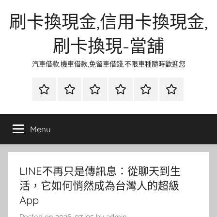
Skip
刷卡換現金,信用卡換現金,
to
content
刷卡換現-當舖
汽車借款,機車借款,免留車借錢,不限車種隨時歡迎您
首
當
網
流
環
聯
頁
鋪
路
行
保
合
金
資
時
清
徵
Menu
融
訊
尚
潔
信
LINE不再只是傳訊息：從聊天到生
活，它如何悄然成為台灣人的超級
App