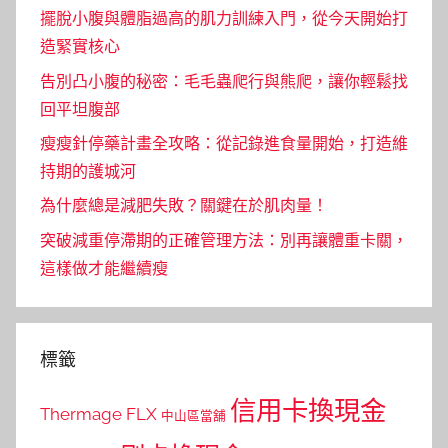
擺脫小腹與體脂過高的肌力訓練入門，從今天開始打
造緊實核心
告別凸小腹的秘密：毛毛蟲爬行與熊爬，讓你輕鬆找
回平坦腹部
瘦瘦針停藥計畫全攻略：從記錄進食量開始，打造維
持期的護城河
為什麼總是減肥失敗？關鍵在於肌肉量！
突破減重停滯期的正確管理方法：別再讓體重卡關，
這樣做才能繼續瘦
標籤
信用卡換現金
Thermage FLX
中山區當舖