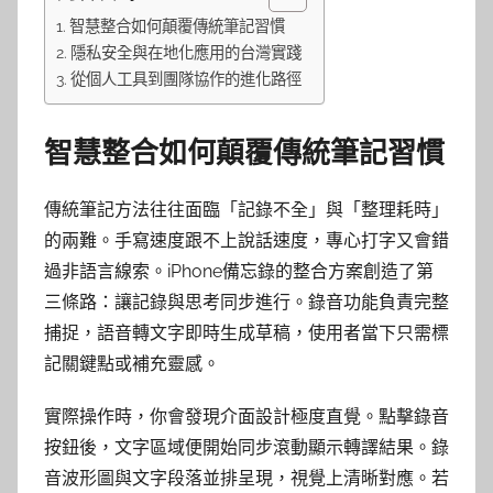
智慧整合如何顛覆傳統筆記習慣
隱私安全與在地化應用的台灣實踐
從個人工具到團隊協作的進化路徑
智慧整合如何顛覆傳統筆記習慣
傳統筆記方法往往面臨「記錄不全」與「整理耗時」
的兩難。手寫速度跟不上說話速度，專心打字又會錯
過非語言線索。iPhone備忘錄的整合方案創造了第
三條路：讓記錄與思考同步進行。錄音功能負責完整
捕捉，語音轉文字即時生成草稿，使用者當下只需標
記關鍵點或補充靈感。
實際操作時，你會發現介面設計極度直覺。點擊錄音
按鈕後，文字區域便開始同步滾動顯示轉譯結果。錄
音波形圖與文字段落並排呈現，視覺上清晰對應。若