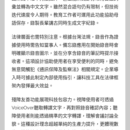
彙並轉為中文文字。雖然混合語句仍有限制，但技術
迭代速度令人期待。教育工作者可運用此功能協助母
語保存，錄製長輩講古同時生成文字紀錄。
法律層面也需特別注意。根據台灣法規，錄音作為證
據使用時需告知當事人。備忘錄應用在開始錄音時會
明確顯示錄音圖示，並在分享含錄音的筆記時提示接
收者。這項設計協助使用者在享受便利的同時，避免
無意間觸犯《通訊保障及監察法》相關規定。企業導
入時可據此制定內部使用指引，讓科技工具在法律框
架內發揮最大效益。
殘障友善功能展現科技包容力。視障使用者可透過
VoiceOver聽取轉譯文字，再對照錄音確認內容；聽
障使用者則能透過精準的文字轉譯，理解會議討論全
貌。這種設計理念超越單純的生產力提升，更體現數