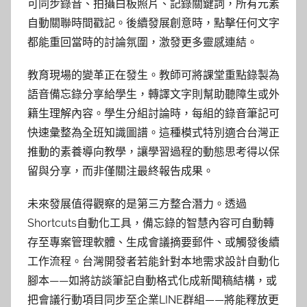
可同步錄音、拍攝白板照片、記錄關鍵詞，所有元素
自動關聯時間戳記。後續發展創意時，點擊任何文字
都能重回當時的討論氛圍，激發更多靈感連結。
教育現場的變革正在發生。教師可將課堂重點錄製為
語音備忘錄分享給學生，轉譯文字則幫助聽障生或外
籍生理解內容。學生分組討論時，每組的錄音筆記可
快速彙整為全班知識圖譜。這種模式特別適合台灣正
推動的素養導向教學，讓學習過程的動態思考得以保
留與分享，而非僅關注最終報告成果。
未來發展值得觀察的是第三方整合潛力。透過
Shortcuts自動化工具，備忘錄的智慧內容可自動轉
存至專案管理軟體、生成會議摘要郵件、或觸發後續
工作流程。台灣開發者若能針對本地需求設計自動化
腳本——如將訪談筆記自動格式化成新聞稿結構，或
把會議行動項目同步至企業LINE群組——將能釋放更