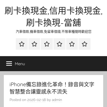
Skip
刷卡換現金,信用卡換現金,
to
content
刷卡換現-當舖
汽車借款,機車借款,免留車借錢,不限車種隨時歡迎您
首
當
網
流
環
聯
頁
鋪
路
行
保
合
金
資
時
清
徵
Menu
融
訊
尚
潔
信
iPhone備忘錄進化革命！錄音與文字
智慧整合讓靈感永不流失
Posted on
2026-02-18
by
admin