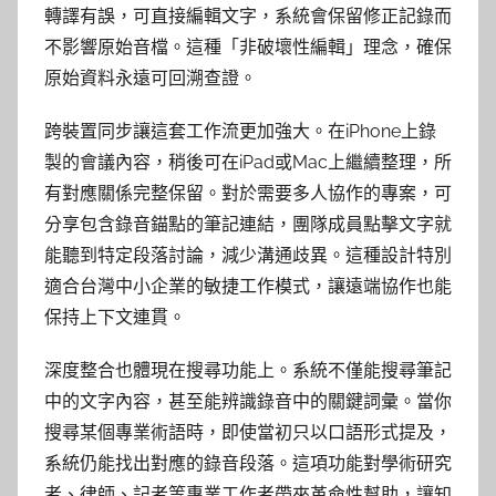
轉譯有誤，可直接編輯文字，系統會保留修正記錄而
不影響原始音檔。這種「非破壞性編輯」理念，確保
原始資料永遠可回溯查證。
跨裝置同步讓這套工作流更加強大。在iPhone上錄
製的會議內容，稍後可在iPad或Mac上繼續整理，所
有對應關係完整保留。對於需要多人協作的專案，可
分享包含錄音錨點的筆記連結，團隊成員點擊文字就
能聽到特定段落討論，減少溝通歧異。這種設計特別
適合台灣中小企業的敏捷工作模式，讓遠端協作也能
保持上下文連貫。
深度整合也體現在搜尋功能上。系統不僅能搜尋筆記
中的文字內容，甚至能辨識錄音中的關鍵詞彙。當你
搜尋某個專業術語時，即使當初只以口語形式提及，
系統仍能找出對應的錄音段落。這項功能對學術研究
者、律師、記者等專業工作者帶來革命性幫助，讓知