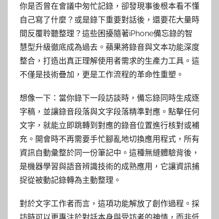
你是否曾在會議中匆忙記錄，卻發現事後根本看不懂
自己寫了什麼？或是錄下重要對話後，還要花大量時
間反覆聆聽整理？這些困擾隨著iPhone備忘錄的智
慧型升級徹底成為過去。蘋果將錄音與文本功能深度
整合，打造出真正理解使用者需求的生產力工具。這
不僅是技術疊加，更是工作流程的革命性重塑。
想像一下：當你錄下一段訪談時，備忘錄同時生成逐
字稿，並讓錄音段落與文字段落精準對應。點擊任何
文字，就能立即跳轉到對應的錄音位置進行核對或補
充。開會時不再需要手忙腳亂地切換應用程式，所有
資訊自動彙整於同一份筆記中。這種無縫體驗背後，
是機器學習與語音辨識技術的成熟應用，它讓資訊捕
捉從被動記錄轉為主動整理。
對於文字工作者而言，這項功能解放了創作過程。採
訪時可以更專注於對話本身與受訪者的神情，而非低