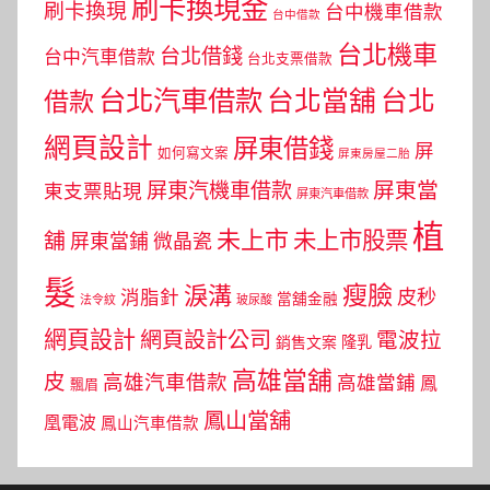
刷卡換現金
刷卡換現
台中機車借款
台中借款
台北機車
台北借錢
台中汽車借款
台北支票借款
台北汽車借款
台北當舖
台北
借款
網頁設計
屏東借錢
屏
如何寫文案
屏東房屋二胎
屏東當
屏東汽機車借款
東支票貼現
屏東汽車借款
植
未上市
未上市股票
舖
屏東當鋪
微晶瓷
髮
瘦臉
淚溝
皮秒
消脂針
當舖金融
法令紋
玻尿酸
網頁設計
網頁設計公司
電波拉
銷售文案
隆乳
高雄當舖
皮
高雄汽車借款
高雄當鋪
鳳
飄眉
鳳山當舖
凰電波
鳳山汽車借款