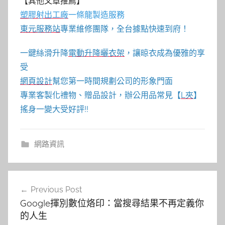
【其他文章推薦】
塑膠射出工廠
一條龍製造服務
東元服務站
專業維修團隊，全台據點快速到府！
一鍵絲滑升降
電動升降曬衣架
，讓晾衣成為優雅的享
受
網頁設計
幫您第一時間規劃公司的形象門面
專業客製化禮物、贈品設計，辦公用品常見【
L夾
】
搖身一變大受好評!!
網路資訊
文
Previous Post
章
Google揮別數位烙印：當搜尋結果不再定義你
導
的人生