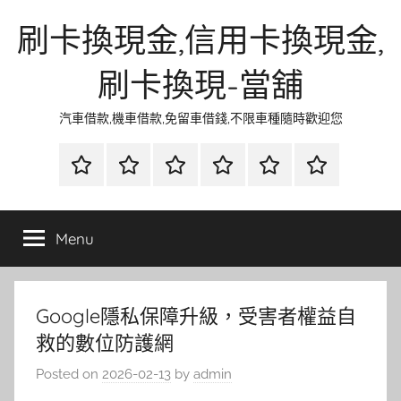
Skip
刷卡換現金,信用卡換現金,
to
content
刷卡換現-當舖
汽車借款,機車借款,免留車借錢,不限車種隨時歡迎您
首
當
網
流
環
聯
頁
鋪
路
行
保
合
金
資
時
清
徵
Menu
融
訊
尚
潔
信
Google隱私保障升級，受害者權益自
救的數位防護網
Posted on
2026-02-13
by
admin