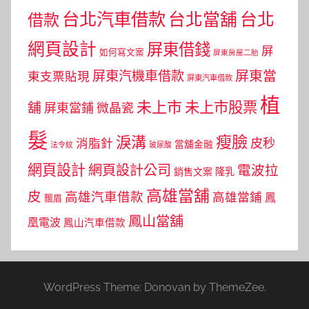
台北汽車借款
台北當舖
台北
借款
網頁設計
屏東借錢
屏
如何寫文案
屏東房屋二胎
屏東當
屏東汽機車借款
東支票貼現
屏東汽車借款
植
未上市
未上市股票
舖
屏東當鋪
微晶瓷
髮
瘦臉
淚溝
皮秒
消脂針
當舖金融
法令紋
玻尿酸
網頁設計
網頁設計公司
電波拉
銷售文案
隆乳
高雄當舖
皮
高雄汽車借款
高雄當鋪
鳳
飄眉
鳳山當舖
凰電波
鳳山汽車借款
WordPress Theme: Donovan by ThemeZee.