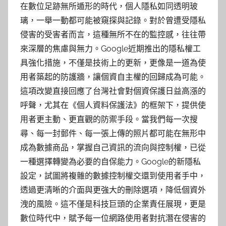
在數位足跡無所遁形的時代，個人隱私如同透明玻
璃，一舉一動都可能被窺探與記錄。對於曾遭受隱私
侵害的受害者而言，這種無所不在的監控感，往往帶
來深層的焦慮與無力。Google近期推出的隱私權工
具強化措施，不僅是技術上的更新，更像是一道為使
用者築起的防護牆，讓個資自主權的回歸成為可能。
這項改變直接回應了台灣社會對個資保護日益高漲的
呼聲，尤其在《個人資料保護法》的框架下，提供使
用者更主動、更直觀的防禦手段。當我們每一次搜
尋、每一封郵件、每一張上傳的照片都可能在無形中
成為數據商品，掌握自己資訊的流向與控制權，已從
一種選擇轉變為必要的自保能力。Google的新隱私
設定，試圖將複雜的數據控制權交還到使用者手中，
透過更清晰的介面與更強大的刪除選項，降低個資外
洩的風險。這不僅是科技巨頭的企業責任展現，更是
數位時代中，賦予每一位網路使用者對抗潛在侵害的