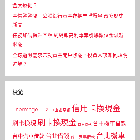
金大遷徙？
金價驚驚漲！公股銀行黃金存摺申購爆量 改寫歷史
新高
任務加碼提升回饋 純網銀高利專案引爆數位金融新
浪潮
全球避險需求帶動黃金開戶熱潮，投資人該如何聰明
進場？
標籤
信用卡換現金
Thermage FLX
中山區當舖
刷卡換現金
刷卡換現
台中機車借款
台中借款
台北機車
台北借錢
台中汽車借款
台北支票借款